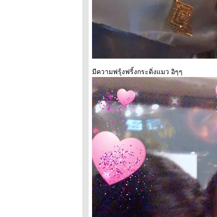
Day3@Tokyo
Dome
Japan Trip(Tip)
once again :
Day2@Tokyo Sky
Tree
Japan Trip(Tip)
once again :
Day1@Jimbocho
Japan Trip(Tip)
มีความฟรุ้งฟริ้งกระดิ่งแมว อิๆๆ
once again :
Prelude
I'm back again...
Love is in the Air
Just Relax...?
Happy Chinese
New Year
Back again@Sri
Maha Mariamman
Temple
Japan Trip : Day4
Till we meet
again,Japan
Japan Trip : Day3
Shijiku-Shibuya
Japan Trip : Day2
@Tokyo Dome
Japan Trip :