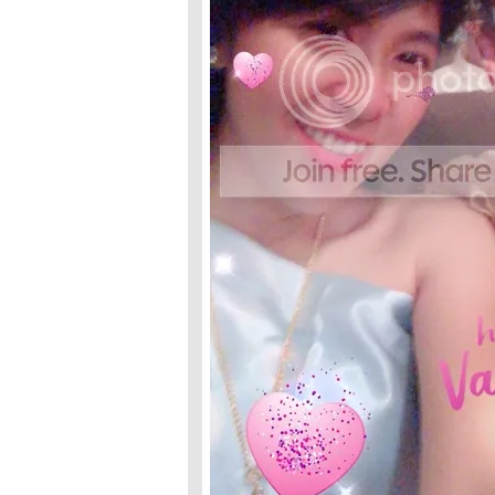
Day0&1 from
Bangkok to Tokyo
Japan Trip :
Prelude
@Khao Khitchakut
My Surgery
Cowboy Night
Party
HNY 2015 I'll be
back again(?)
bbL's 10th
Anniversary