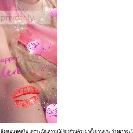
ั้นเลือกเป็นชุดสไบ เพราะเป็นความใฝ่ฝัน(ส่วนตัว) มาตั้งนานแระ ว่าอยากจะใส