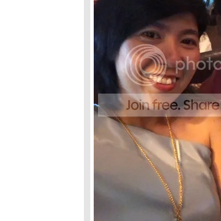
Holidays' Mine
#Part 1
12th Anniversary
Grand Ma's
CowBoy & Girl's
Night Party
Retire Night
:PPR9 Singing
War!
A perfect day
for...Buffet'
Life year's passed
Chance...
Come back...
ただいま。
so alive
1'st Dose
Vaccinated :
Sinovac
Singapore in
Memory
Japan Trip(Tip)
once again :
Day4@Imperial
Palace
Japan Trip(Tip)
once again :