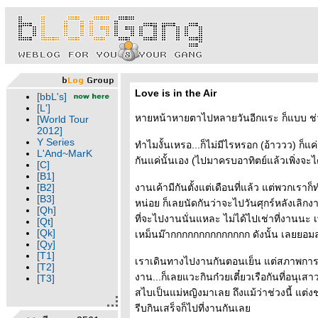
Love is in the Air
[bbL's]
[L']
หายหน้าหายตาไปหลายวันอีกแระ ก็แบบ ช่วงที่
[World Tour
2012]
Y Series
ทำไมงั้นเหรอ...ก็ไม่มีไรหรอก (อ้าววว) ก็แ
L'And~MarK
กันแค่นั้นเอง (ไปมาครบอาทิตย์แล้วเพิ่งจะ
[C]
[B1]
[B2]
งานเค้ามีกันตั้งแต่เดือนที่แล้ว แต่พวกเ
[B3]
หน่อย ก็เลยนัดกันว่าจะไปวันศุกร์หลังเลิกงา
[Qh]
ที่จะไปงานนั่นแหละ ไม่ได้ไปเช่าที่งานนะ
[Qt]
[Qk]
เหม็นม๊ากกกกกกกกกกกกกก ดังนั้น เลยยอมล
[Qy]
[T1]
เราเดินทางไปงานกันตอนเย็น แต่สภาพการจ
[T2]
งาน...ก็เลยแวะกินก๋วยเตี๋ยวเรือกันที่อนุเสาวรี
[T3]
สไบเป็นแม่หญิงมาเลย ถึงแม้ว่าช่วงนี้ แต่งช
รีบกินเสร็จก็ไปที่งานกันเล