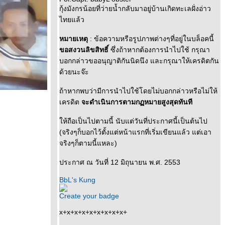
กุ้งมังกรน้อยที่ว่ายน้ำกลับมาอยู่บ้านเกิดทะเลฝั่งอ่าว
ไทยแล้ว
หมายเหตุ
: ข้อความหรือรูปภาพต่างๆที่อยู่ในบล็อคนี้
ขอสงวนลิขสิทธิ์
ซึ่งถ้าหากต้องการนำไปใช้ กรุณา
บอกกล่าวขออนุญาติกันนิดนึง และกรุณาให้เครดิตกัน
ด้วยนะจ๊ะ
ถ้าหากพบว่ามีการนำไปใช้โดยไม่บอกกล่าวหรือไม่ให้
เครดิต
จะดำเนินการตามกฏหมายสูงสุดทันที
ห้ถือเป็นไปตามนี้ นับแต่วันที่ประกาศนี้เป็นต้นไป
(จริงๆก็บอกไว้ตั้งแต่หน้าแรกที่เริ่มเขียนแล้ว แต่เอา
จริงๆก็ตามนี้แหละ)
ประกาศ ณ วันที่ 12 มิถุนายน พ.ศ. 2553
BbL's Kung
Create your badge
x+x+x+x+x+x+x+x+x+