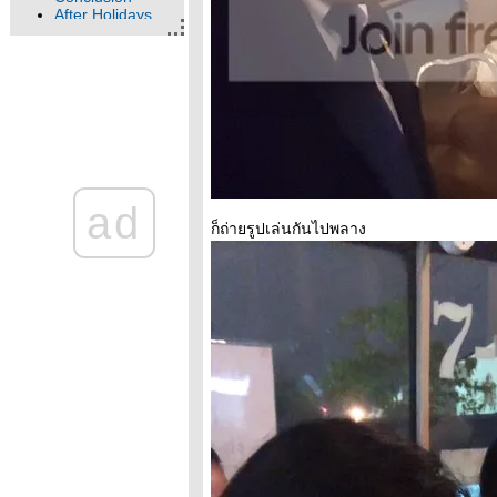
After Holidays
Check it Up!
between 'Sunrise'
Weekends
Summary
Flower's Muderer
Thank you Party
Gripen on the
Road
Cut [but not Loss]
[What about my
ad
job]
[Sick]
ก็ถ่ายรูปเล่นกันไปพลาง
just say Hi!
I'm a Flat girl
新年快乐 : Happy
Snake Year
New Beginning
[again]
Let's Fiction
winter fall
baby+++ in Merry
goes round
New Year's Come
Happy Time
Heart Therapy
Holidays' Mine
#Part 2