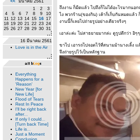
<<
มีนาคม 2561
ถึงงาน ก็มืดแล้ว ไปถึงก็ไม่ได้อะไรมากนอกจ
1
2
3
4
5
6
7
8
9
10
ไง พวกร้าน(ของกิน) เค้าก็เก็บกันหมดแล้
11
12
13
14
15
16
17
งานนี้ก็เลยไปถ่ายรูปอย่างเดียวจริงๆ
18
19
20
21
22
23
24
25
26
27
28
29
30
31
เอาล่ะค่ะ ไม่สาธยายมากล่ะ ดูรูปดีกว่า อิๆๆ
16 มีนาคม 2561
ขาไป เอารถไปจอดไว้ที่สนามม้านางเลิ้ง แล้วก
Love is in the Air
จึงถ่ายรูปไว้เป็นหลักฐาน
Everything
Happens for a
'Reason'
New Year [for
New Life]
Flood of Tears
Rest In Peace
I'll be right back
after...
If only I could...
[Turn back Time]
Life is...
Just a Moment
Conclusion