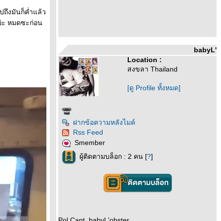
ปถึงมันก็ค่ำแล้ว
อ่ะ หมดซะก่อน
babyL'
Location :
สงขลา Thailand
[ดู Profile ทั้งหมด]
ฝากข้อความหลังไมค์
Rss Feed
Smember
ผู้ติดตามบล็อก : 2 คน [
?
]
Pol.Capt. babyL'obster