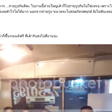
าก....ถ่ายรูปกันสิคะ ไปงานนี้ส่วนใหญ่เค้าก็ไปถ่ายรูปกันไม่ใช่เหรอ เพราะไ
ว ก็เลยทำไรไม่ได้มาก นอกจากถ่ายรูป ขนาดจะไปสอยกัลปพฤกษ์ ยังไม่ทันเลย
็ขึ้นรถเมล์ฟรี ที่เค้ารับส่งไปที่งานน่ะ