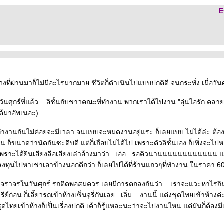
E
ผ่านมาก็ไม่มีอะไรมากมาย ชีวิตก็ดำเนินไปแบบปกติดี จนกระทั่ง เมื่อวันศุกร
ค่วันศุกร์ที่แล้ว....อิชั้นกับชาวคณะที่ทำงาน พวกเราได้ไปงาน "อุ่นไอรัก ค
ได้มาอัพเนอะ)
ราก็ทำงานกันไม่ค่อยจะมีเวลา จนแบบจะหมดงานอยู่แระ ก็เลยแบบ ไม่ได้ล่ะ ต
น ก็ขนาดว่านัดกันซะดิบดี แต่ก็เกือบไม่ได้ไป เพราะตัวอิชั้นเอง ก็เพิ่งจะไป
 เพราะได้ยินเสียงลือเสียงเล่าอ้างมาว่า...เอ่อ...รอคิวนานนนนนนนนนนนน แ
งทุนไปหาเช่าเอาข้างนอกดีกว่า ก็เลยไปได้ที่ร้านแถวๆที่ทำงาน ในราคา 
ราจรในวันศุกร์ รถติดพอสมควร เลยมีการตกลงกันว่า....เราจะแวะหาไรกิน
ย์ก่อน ก็เลี้ยวรถเข้าห้างเซ็นจูรี่กันเลย...เอิ่ม....งานนี้ แต่งชุดไทยเข้าห้างค่ะ 
ุดไทยเข้าห้างก็เป็นเรื่องปกติ เค้าก็รู้แหละนะว่าจะไปงานไหน แต่มันก็ต้องมีเ