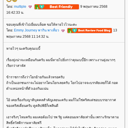
ดย:
multiple
9 พฤษภาคม 2568
16:42:33 น.
ขอบคุณที่เข้าไปเยี่ยมบล็อค ขอให้หายไวไวนะคะ
ดย:
Emmy Journey พากิน พาเที่ยว
13
พฤษภาคม 2568 11:14:32 น.
หายไวๆ นะครับคุณเบบี้
เรื่องยุ่งน่าจะเหมือนกันครับ ผมนี่หายไปยิ่งกว่าคุณเบบี้อีก เพราะงานยุ่งมากๆ
เรียกว่าสาหัส
ข้าราชการถึงว่าโยกย้ายกันแล้วหรอครับ
ถ้าเป็นเอกชนเราจะไม่อยากโดนโยกเลยครับ โยกไปอาจจะบรรลัยเลยก็ได้ กอด
ตำแหน่งหน้าที่ตัวเองกันแน่น
อ้ เคยเรื่องกับญาติบุคคลสำคัญเลยนะครับ ผมก็ไม่ใช่คริสแต่ชอบบรรยากาศ
ของคริสเตี่ยนครับ ดูคลิปพิธีก็เพลินดี
เอาจริงๆ ไหมครับ ผมเคยต้องไป รพ รัฐ แค่ตอนมหาลัยเท่านั้น เพราะรักษาตาม
สิทธิ์สวัสดิการมหาลัยฟรี