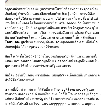
ก็ดูตามลำดับหนังเลยน่ะ (แต่ถ้าตามในหนังสือ เทวาฯ เหตุการณ์จะ
เกิดก่อน) ถ้าคนที่อ่านหนังสือมาก่อนด้วย ก็จะรู้ว่ามีบางส่วนที่ต้อง
ดัดแปลงเพื่อให้สามารถสร้างออกฉายได้ อรรถรสก็จะเปลี่ยนไป แต่
เราเป็นคนไม่ค่อยใส่ใจกับความเหมือนหรือแตกต่าง(ถ้าเป็นหนังที่มา
จากนิยาย)อยู่แล้ว ก็เลยดูสนุกไปอีกแบบ ส่วนอีกเรื่อง(Inferno) ดูไป
บบไม่คิดอะไรมากเพราะไม่เคยอ่านหนังสือมาก่อนก็สนุกดีนะ ชอบ
นิยายหรือหนังอะไรแนวๆนี้อยู่แล้วด้วย แล้วตอนนี้เน็ตฟลิกซ์ก็เอา
คนันเดอะมูฟวี่
มาฉายยาวๆเกือบจะครบทุกตอนแล้ว ตอนนี้ก็นั่งไล่
เก็บดูอยู่น่ะ ไว้ว่างๆอาจจะมารีวิวละกัน
มีอะไรเกิดขึ้นในชีวิตอีกบ้างในช่วงเกือบๆเดือนที่ผ่านมา...หลายสิ่ง
หละ แต่บางอย่าง ไม่อยากพูดถึง แต่เรื่องต่อไปนี้ขอพูดถึงหน่อย ใน
มุมของการใช้บริการระหว่างภาครัฐและเอกชน...
คืองี้ค่ะ อิชั้นเป็นคนซุ่มซ่ามอีกละ เกิดอุบัติเหตุเล็กน้อยถึงปานกลางที่
ทำให้ต้องไปพบแพทย์...
ความที่เป็นข้าราชการ ก็มีสิทธิ์การรักษาอยู่ที่โรงบาลของรัฐและ
สามารถเบิกจ่ายตรงได้ ปกติเจ็บป่วยอะไรก็ไปโรงบาลรัฐอยู่แล้วถูกป่ะ
ต่การที่เลือกไปโรงบาลรัฐ มันก็ต้องแลกกับอะไรหลายๆอย่างค่ะ ทั้ง
การที่ต้องไปรอคิวอะไรนานนนนนๆๆๆๆๆๆๆ นานแบบ น.หนูแปด