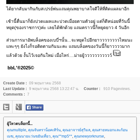
ได้ยากลับมากินกับสเปรย์พ่นแถมคุณพยาบาลใจดีให้ที่ติดแผลมาอีก
เช้านี้ตื่นมาก็ยังปวดแผลและปวดเมื่อยตามตัวอยู่ แต่ก็ดีหน่อยที่วันนี้
หยุด(ของราชการ)ค่ะ เลยได้พักด้วย แถมคราวนี้ก็หยุดยาว 4 วันอีก
ส่วนการมาอัพบล็อคของเบบี่ฯนั้น...จะหยุดไปอีกยาววววววววไหมนะ
หะๆๆ ยังไงก็รอติดตามกันนะคะ แถมบล็อคของวันนี้ก็ยาววววมาก
ล้วด้วย งั้นไว้เจอกันใหม่ เมื่อไหร่....ม่ายยู้ววววววววววว์
bbL'®2025©
Create Date :
09 พฤษภาคม 2568
Last Update :
9 พฤษภาคม 2568 13:22:47 น.
Counter :
910 Pageviews.
Comments :
7
ผู้โหวตบล็อกนี้...
คุณmultiple
,
คุณจันทราน็อคเทิร์น
,
คุณอาจารย์สุวิมล
,
คุณสายหมอกและก้อน
เมฆ
,
คุณนายแว่นขยันเที่ยว
,
คุณ**mp5**
,
คุณnewyorknurse
,