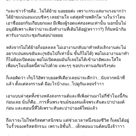
*และข่าวร้ายคือ...ไม่ได้ย้าย นอยยยค่ะ เพราะกระแสมาแรงมากว่า
ได้ย้ายแน่นอนแบบชิลๆ เลยย่ามใจ แต่สุดท้ายพลิกโผ วงในว่าโดน
เอาชื่อออกกันเกือบยกแผง มีเพียงผู้รอดแค่สองคนเท่านั้น นอกนั้นไม่
อนุมัติเพราะคิดว่าน่าจะยังทำงานที่เดิมได้อยู่(หราาา?) ก็ก้มหน้าก้ม
ตารับงานประชุมกันต่อปา
หลังจากไม่ได้ย้ายก็งอลลลล ไม่เอางานกลับมาทำหลังเลิกงานค่ะไม่
อยากเปนคนขยันละ(ขยันไปก็เท่านั้น ขั้นก็ไม่ได้) พอไม่เอางานมาทำ
ก็ไม่ต้องเปิดคอม พอไม่เปิดคอมมันก็เลยไม่ได้เข้ามาอัพและใส่ใจ
เพื่อนๆในบล็อคนี้ตามไปด้วย แหะๆๆ ขอประทานอภัยจริงๆค่ะ
ก็เลยคิดว่า เก็บไว้อัพรวบยอดทีเดียวเลยน่าจะดีกว่า...นับจากหน้าที่
ล้ว ตั้งแต่สงกรานต์ มีอะไรบ้างนะ..ไปดูกันเลยจร้าาา
เอาแบบล่าสุดทั้งช่วงหลังสงกรานต์และที่เพิ่งผ่านมาไม่กี่ชั่วโมงนี้กัน
ก่อนเลย นั่นก็คือ...การสิ้นพระชนม์ของสมเด็จพระสันตะปาปาองค์
ก่อน และตอนนี้ที่ได้เพราะสันตะปาปาองค์ใหม่แล้ว
ถึงเราจะไม่ใช่คริสตศาสนิกชน แต่ช่วงเวลาหนึ่งของชีวิต ก็เคยได้อยู่
นรั้วของคริสตจักรนะ เพราะอิชั้นก็... เด็กคอนแวนต์คนนึงจ้าาาา