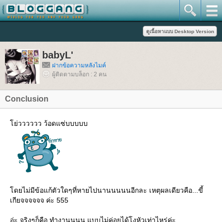
babyL'
ฝากข้อความหลังไมค์
ผู้ติดตามบล็อก : 2 คน
Conclusion
่วววววว ว้อดแซ่บบบบบ
ดยไม่มีข้อแก้ตัวใดๆที่หายไปนานนนนนอีกละ เหตุผลเดียวคือ...ขี้
เกียจจจจจจ ค่ะ 555
อ่ะ จริงๆก็คือ ทำงานนนน แบบไม่ค่อยได้โงหัวเท่าไหร่ค่ะ