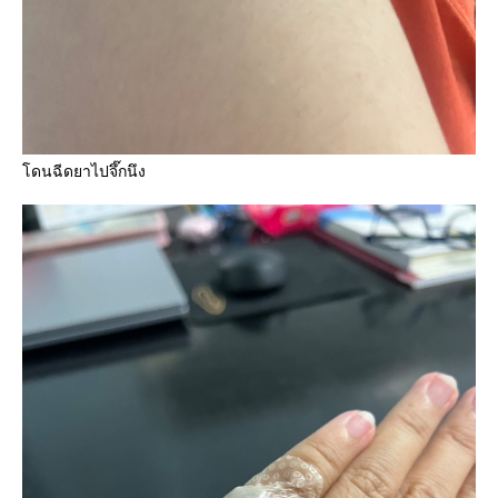
ดนฉีดยาไปจึ๊กนึง