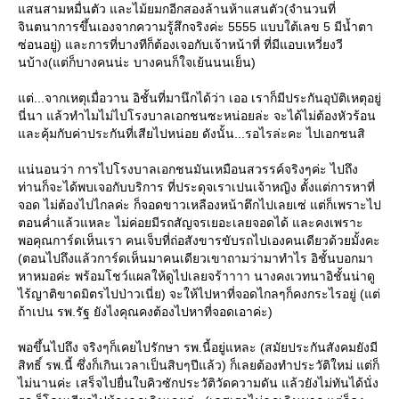
สนสามหมื่นตัว และไม้ยมกอีกสองล้านห้าแสนตัว(จำนวนที่
จินตนาการขึ้นเองจากความรู้สึกจริงค่ะ 5555 แบบใต้เลข 5 มีน้ำตา
ซ่อนอยู่) และการที่บางทีก็ต้องเจอกับเจ้าหน้าที่ ที่มีแอบเหวี่ยงวี
นบ้าง(แต่ก็บางคนน่ะ บางคนก็ใจเย้นนนเย็น)
ต่...จากเหตุเมื่อวาน อิชั้นที่มานึกได้ว่า เออ เราก็มีประกันอุบัติเหตุอยู่
นี่นา แล้วทำไมไม่ไปโรงบาลเอกชนซะหน่อยล่ะ จะได้ไม่ต้องหัวร้อน
ละคุ้มกับค่าประกันที่เสียไปหน่อย ดังนั้น...รอไรล่ะคะ ไปเอกชนสิ
น่นอนว่า การไปโรงบาลเอกชนมันเหมือนสวรรค์จริงๆค่ะ ไปถึง
ท่านก็จะได้พบเจอกับบริการ ที่ประดุจเราเปนเจ้าหญิง ตั้งแต่การหาที่
จอด ไม่ต้องไปไกลค่ะ ก็จอดขาวเหลืองหน้าตึกไปเลยเซ่ แต่ก็เพราะไป
ตอนค่ำแล้วแหละ ไม่ค่อยมีรถสัญจรเยอะเลยจอดได้ และคงเพราะ
พอคุณการ์ดเห็นเรา คนเจ็บที่ถ่อสังขารขับรถไปเองคนเดียวด้วยมั้งคะ
(ตอนไปถึงแล้วการ์ดเห็นมาคนเดียวเขาถามว่ามาทำไร อิชั้นบอกมา
หาหมอค่ะ พร้อมโชว์แผลให้ดูไปเลยจร้าาาา นางคงเวทนาอิชั้นน่าดู
ไร้ญาติขาดมิตรไปป่าวเนี่ย) จะให้ไปหาที่จอดไกลๆก็คงกระไรอยู่ (แต่
ถ้าเปน รพ.รัฐ ยังไงคุณคงต้องไปหาที่จอดเอาค่ะ)
พอขึ้นไปถึง จริงๆก็เคยไปรักษา รพ.นี้อยู่แหละ (สมัยประกันสังคมยังมี
สิทธิ์ รพ.นี้ ซึ่งก็เกินเวลาเป็นสิบๆปีแล้ว) ก็เลยต้องทำประวัติใหม่ แต่ก็
ไม่นานค่ะ เสร็จไปยื่นใบคิวซักประวัติวัดความดัน แล้วยังไม่ทันได้นั่ง