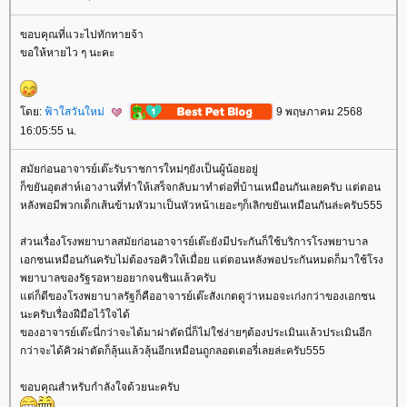
ขอบคุณที่แวะไปทักทายจ้า
ขอให้หายไว ๆ นะคะ
ดย:
ฟ้าใสวันใหม่
9 พฤษภาคม 2568
16:05:55 น.
สมัยก่อนอาจารย์เต๊ะรับราชการใหม่ๆยังเป็นผู้น้อยอยู่
ก็ขยันอุตส่าห์เอางานที่ทำให้เสร็จกลับมาทำต่อที่บ้านเหมือนกันเลยครับ แต่ตอน
หลังพอมีพวกเด็กเส้นข้ามหัวมาเป็นหัวหน้าเยอะๆก็เลิกขยันเหมือนกันล่ะครับ555
ส่วนเรื่องโรงพยาบาลสมัยก่อนอาจารย์เต๊ะยังมีประกันก็ใช้บริการโรงพยาบาล
เอกชนเหมือนกันครับไม่ต้องรอคิวให้เมื่อย แต่ตอนหลังพอประกันหมดก็มาใช้โรง
พยาบาลของรัฐรอหายอยากจนชินแล้วครับ
ต่ก็ดีของโรงพยาบาลรัฐก็คืออาจารย์เต๊ะสังเกตดูว่าหมอจะเก่งกว่าของเอกชน
นะครับเรื่องฝีมือไว้ใจได้
ของอาจารย์เต๊ะนี่กว่าจะได้มาผ่าตัดนี่ก็ไม่ใช่ง่ายๆต้องประเมินแล้วประเมินอีก
กว่าจะได้คิวผ่าตัดก็ลุ้นแล้วลุ้นอีกเหมือนถูกลอตเตอรี่เลยล่ะครับ555
ขอบคุณสำหรับกำลังใจด้วยนะครับ