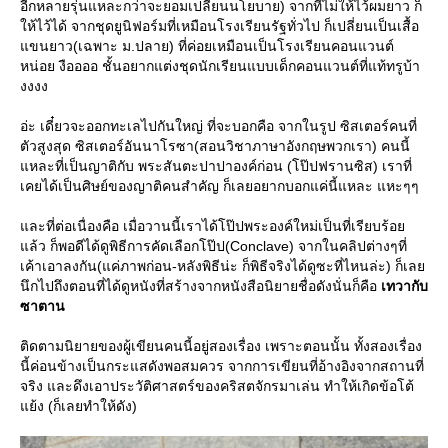
อีกหลายรุ่นแหละกว่าจะยอมเปลี่ยนนโยบาย) จากที่ไม่ให้ไว้ผมยาว ก็
ห้ไว้ได้ จากชุดยูนิฟอร์มที่เหมือนโรงเรียนรัฐทั่วไป ก็เปลี่ยนเป็นเสื้อ
ขนยาว(เฉพาะ ม.ปลาย) ที่ค่อยเหมือนเป็นโรงเรียนคอนแวนต์
หน่อย งืออออ ชั้นอยากแต่งชุดนักเรียนแบบเด็กคอนแวนต์ที่แท้ทรูบ้า
งงงง
อ่ะ เดี๋ยวจะออกทะเลไปกันใหญ่ ที่จะบอกคือ จากในรูป ซิสเตอร์คนที่
ตัวสูงสุด ซิสเตอร์อันนาโรซา(สอนวิชาภาษาอังกฤษพวกเรา) คนนี้
หละที่เป็นญาติกับ พระสันตะปาปาองค์ก่อน (โป๊ปฟรานซิส) เราที่
เคยได้เป็นศิษย์ของญาติคนสำคัญ ก็เลยอยากบอกแค่นี้แหละ แหะๆๆ
ละที่ต่อเนื่องคือ เมื่อวานนี้เราได้โป๊ปพระองค์ใหม่เป็นที่เรียบร้อ
ล้ว ก็พอดีได้ดูพิธีการคัดเลือกโป๊ป(Conclave) จากในคลิปต่างๆที่
เค้าเอาลงกัน(แค่ภาพก่อน-หลังพิธีน่ะ ก็พิธีจริงได้ดูซะที่ไหนล่ะ) ก็เล
นึกไปถึงตอนที่ได้ดูหนังที่สร้างจากหนังสือนิยายชื่อดังนั่นก็คือ
เทวากับ
ซาตาน
ติดตามนิยายของผู้เขียนคนนี้อยู่สองเรื่อง เพราะตอนนั้น ทั้งสองเรื่อง
นี้ค่อนข้างเป็นกระแสดังพอสมควร จากการเขียนที่อ้างอิงจากสถานที่
จริง และดึงเอาประวัติศาสตร์ของคริสตจักรมาเล่น ทำให้เกิดข้อโต้
้ง (ก็เลยทำให้ดัง)