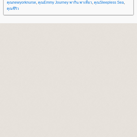
คุณnewyorknurse
,
คุณEmmy Journey พากิน พาเที่ยว
,
คุณSleepless Sea
,
คุณชีริว