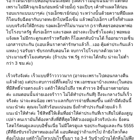
รอ ก็โดนเรียกไปห้องฉุกเฉินเลยค่ะ (เคสเราไม่ฉุกเฉินมาก แต่ก็คง
เพราะไม่มีคิวฉุกเฉินก่อนหน้าด้วยมั้ง) รอแป๊บๆ เค้าทำแผลให้ก่อน
รอบแรกแบบเบาๆค่ะ (รอเอ็กซเรย์ก่อน) ระหว่างนั้นด้วยความที่มีแผล
ก็โดนจับฉีดยากันบาดทะยักไปหนึ่งเข็ม แล้วพอไปเอ็กฯ เสร็จก็ทำแผล
บบจริงจังให้อีกรอบ รอผลเอ็กฯก็ไม่นานมาก (เราที่เคยรอตอนพาพ่อ
ไปโรงบาลรัฐ ทั้งรอเอ็กฯ และรอผล อย่างละเป็นชั่วโมงค่ะ) พอหมอ
จ้งผล ไม่มีกระดูกแตกร้าวหรือหัก ก็โอเคกลับบ้านได้ ก็ออกมารอเซ็น
เอกสารประกัน (แอบเห็นราคาค่ารักษาแล้วก็...เออ คุ้มค่าประกันแล้ว
หละ) รอรับยา ขับรถกลับคอนโด จบการไปโรงบาลด้วยเวลา
ประมาณชั่วโมงเศษๆค่ะ (ถ้าเปน รพ.รัฐ กว่าจะได้กลับ น่าจะไม่ต่ำ
กว่า 3 ชม.ค่ะ)
เร็วจริงจังค่ะ เร็วแบบที่ว้าววววมาก (อาจจะเพราะไปตอนกลางคืน
ล้วด้วย) แต่ประสบการณ์ที่ก็เคยไป รพ.เอกชนมาบ้างแหละ(ในตอน
ที่มีสิทธิ์จ่ายตรงแล้ว แต่ถ้าให้ถ่อไปถึง รพ.ตำรวจ อิชั้นอาจตายก่อน
ค่ะ แถมตอนนั้นจ่ายเองจร้าาา ไม่ได้ทำประกันที) ถึงจะกลางวันก็เร็ว
จริงค่ะ น่าจะคนน้อย เพราะแลกกับการจ่ายที่แพงขึ้น แต่ถ้ามีตังอันนี้
นะนำค่ะ คุณจะไม่หัวร้อนแน่นอน ยิ่งถ้าทำประกันด้วยแล้ว ก็
นะนำให้ทำค่ะ ใช้สิทธิ์ให้เต็มที่อย่าให้ค่าประกันที่เราเสียไปต้องสูญ
เปล่า คนเรามันก็ต้องหาสิ่งที่ดีที่สุดให้ตัวเองอยู่แล้วจริงป่ะล่ะ ยิ่งคน
สดไร้คนดูแลแบบอิชั้นเนี่ย ไม่มีใครดูแล ขอประกันดูแลละกัน 5555
(ดีที่ยังขับรถไปหาหมอเองได้ แอบคิดอยู่ว่าถ้าแก่ๆไป ถ้ายังไหวก็คง
ต้องไปเอง แต่ถ้าไม่ไหวเปนไรขึ้นมา รอ 3-4 วันข้างบ้านได้กลิ่นไม่พึง