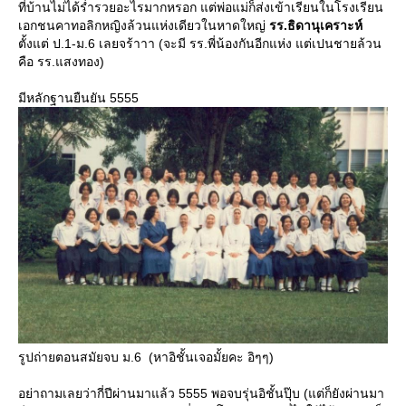
ที่บ้านไม่ได้ร่ำรวยอะไรมากหรอก แต่พ่อแม่ก็ส่งเข้าเรียนในโรงเรียน
เอกชนคาทอลิกหญิงล้วนแห่งเดียวในหาดใหญ่
รร.ธิดานุเคราะห์
ตั้งแต่ ป.1-ม.6 เลยจร้าาา (จะมี รร.พี่น้องกันอีกแห่ง แต่เปนชายล้วน
คือ รร.แสงทอง)
มีหลักฐานยืนยัน 5555
รูปถ่ายตอนสมัยจบ ม.6 (หาอิชั้นเจอมั้ยคะ อิๆๆ)
อย่าถามเลยว่ากี่ปีผ่านมาแล้ว 5555 พอจบรุ่นอิชั้นปุ๊บ (แต่ก็ยังผ่านมา