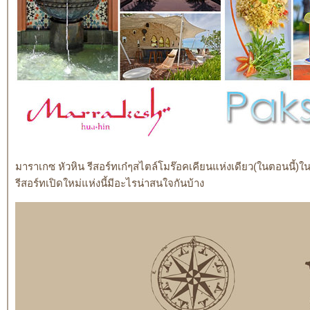
มาราเกซ หัวหิน รีสอร์ทเก๋ๆสไตล์
มร๊อคเคียนแห่งเดียว(ในตอนนี้)ในเมื
รีสอร์ทเปิดใหม่แห่งนี้มีอะไรน่าสนใจกันบ้าง