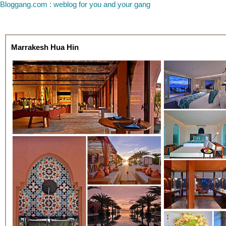
Bloggang.com : weblog for you and your gang
Marrakesh Hua Hin