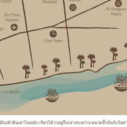
องหัวหินเท่าไหน่นัก เรียกได้ว่าอยู่กึ่งกลางระหว่าง ตลาดจั๊กจั่นกับวิลล