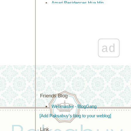
Amari Residences Hua Hin
Chelona เขาเต่า หัวหิน
Amari Hua Hin
Baan San Dao Hua Hin
Marrakesh Hua Hin
Ibis Hu Hin
Cape Nidhra Hua Hin
Courtyard by Marriott Hua Hin
ad
at Cha Am Beach
Wora Bura Resort & Spa Hua
Hin
Yaiya Hua Hin
Friends Blog
Webmaster - BlogGang
[Add Paksabuy's blog to your weblog]
Link