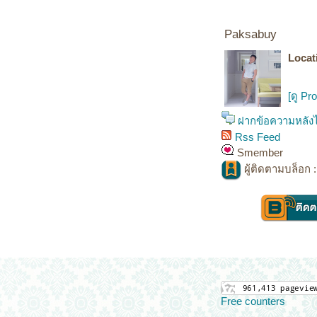
Paksabuy
Locat
[ดู Pro
ฝากข้อความหลัง
Rss Feed
Smember
ผู้ติดตามบล็อก :
Free counters