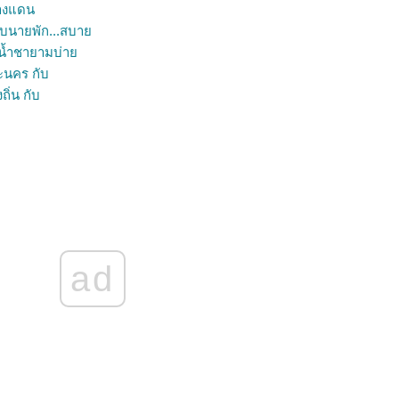
ต่างแดน
ับนายพัก...สบา
ิบน้ำชายามบ่า
ระนคร กับ
ถิ่น กับ
ad