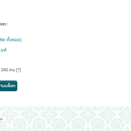
ion :
file ทั้งหมด]
ไมค์
 340 คน [
?
]