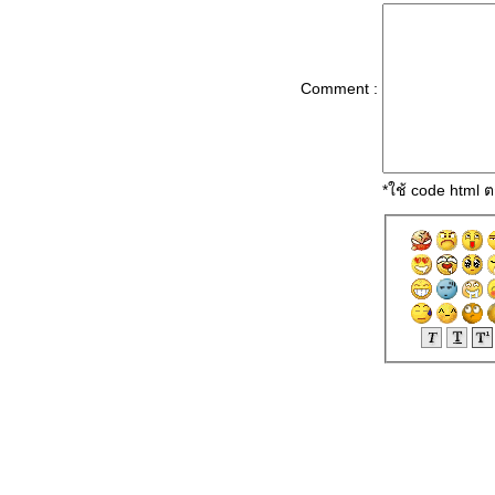
วิธีป้องกันไม่ให้ถูกขโมยโดเมนเนม
รวมรหัส Error ของโปรแกรม MSN
Comment :
ช่วยด้วย!!! โดนแอบอ่านอีเมล์
IE 7 : เพิ่มช่องในการดาวน์โหลด
ตัดต่อเพลงใส่ไฟล์นำเสนอ
ผ่นดิสก์ล้างไดรฟ์ CD/DVD ชัวร์
*ใช้ code html
หรือมั่วนิ่ม?
ช้กระดาษรีไซเคิลอาจไม่ดีเสมอ
ไป
เว็บไซต์รู้ว่าเราใช้บราวเซอร์
อะไร?
ระวัง! แฟลชไดรฟ์พังทำเครื่องเสี
ส่งลิงก์เพลงให้เพื่อนผ่านโปรแกรม
Windows Media Player
วิธีฆ่าไวรัส Image.zip บน MSN
,Hey m8, who is this on the right,
in this picture..
Smart Tip: วายร้ายไวรัสสมาร์ต
ฟน