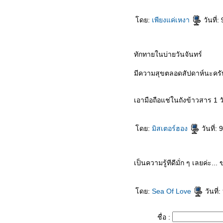
Encoder ลดขนาดไฟล์วิดีโอ
เรื่องเดิม ๆ แต่ไม่เคยตกยุคเกี่ยวกับ
ดย:
เพียงแค่เหงา
วันที่
ไวรัส
ปรแกรมป้องกันไวรัส ไม่ฟรี มีดี
ต่างกัน
ทักทายในบ่ายวันจันทร์
ปรแกรมป้องกันไวรัสฟรี ดีจริง
หม ?
มีความสุขตลอดสัปดาห์นะครั
Notepad เสนอหน้าเปิดไฟล์ Excel
Firefox : อีกหนึ่งเคล็ดลับของการ
เอามือถือแช่ในถังข้าวสาร 1 ว
เร่งสปีด
ทำความรู้จักกับ Microsoft
Silverlight กันดีกว่า
ดย:
มิสเตอร์ฮอง
วันที่:
ช่วยด้วย!!! เดสก์ทอปเหลือแค่วอ
ลล์เปเปอร
Firefox : สแกนไฟล์ก่อน
เป็นความรู้ทีดีมั่ก ๆ เลยค่ะ.
ดาวน์โหลดด้วย Dr.Web
Windows XP : ชอร์ตคัตสำหรับรีส
ดย:
Sea Of Love
วันที่
ตาร์ต
กฎ 20 ข้อในการพัฒนาเว็บให้เป็น
เลิศและประสบความสำเร็จ
ชื่อ :