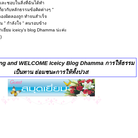
 และชอบในสิ่งที่ฉันได้ทำ
กเกี่ยวกับหลักธรรมข้อคิดต่างๆ "
 ลองผิดลองถูก ทำจนสำเร็จ
ุณ " กำลังใจ " คนรอบข้าง
าเยี่ยม iceicy's blog Dhamma น่ะค่ะ
!)
ing
and WELCOME Iceicy Blog Dhamma การให้ธรรม
เป็นทาน ย่อมชนะการให้ทั้งปวง!