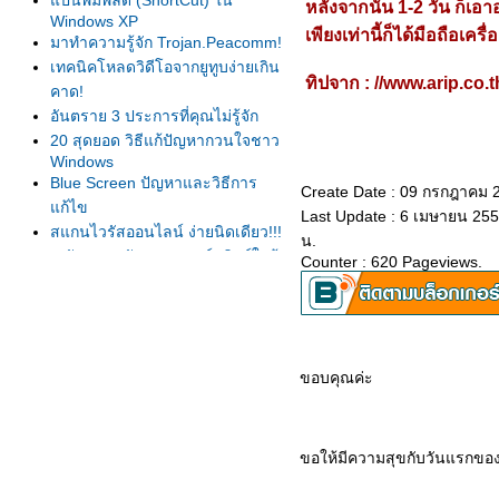
ป้นพิมพ์ลัด (ShortCut) ใน
หลังจากนั้น 1-2 วัน ก็เ
Windows XP
เพียงเท่านี้ก็ได้มือถือเครื
มาทำความรู้จัก Trojan.Peacomm!
เทคนิคโหลดวิดีโอจากยูทูบง่ายเกิน
ทิปจาก : //www.arip.co.t
คาด!
อันตราย 3 ประการที่คุณไม่รู้จัก
20 สุดยอด วิธีแก้ปัญหากวนใจชาว
Windows
Blue Screen ปัญหาและวิธีการ
Create Date : 09 กรกฎาคม 
ก้ไข
Last Update : 6 เมษายน 255
สแกนไวรัสออนไลน์ ง่ายนิดเดียว!!!
น.
6 สัญญาณอันตราย ฮาร์ดดิสก์ใกล้
Counter : 620 Pageviews.
ตา
ทำความรู้จักกับพระราชบัญญัติว่า
ด้วยการกระทำความผิด เกี่ยวกับ
คอมพิวเตอร์
ขอบคุณค่ะ
7 วิธีปลอดภัยจากแฮกเกอร์
7 วิธีลดภาระโลกร้อน
Internet : ล้างบาง Cookies ของ
Google
ขอให้มีความสุขกับวันแรกขอ
รคที่เกิดจากคอมพิวเตอร์
Download : Windows Media