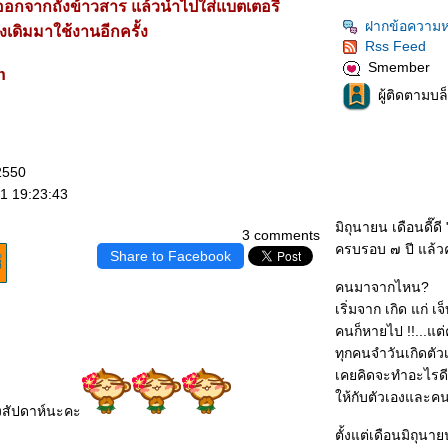
อาออกจากถังข้าวสาร แล้วนำไปใส่แบตเตอรี่
ฝากข้อความห
่องเดิมมาใช้งานอีกครั้ง
Rss Feed
Smember
h
ผู้ติดตามบล
2550
1 19:23:43
มิถุนายน เดือนดี๊ด
3 comments
ครบรอบ ๗ ปี แล้วค
Share to Facebook
คนมาจากไหน?
เริ่มจาก เกิด แก่ 
คนก็หายไป !!...แต
ทุกคนจำวันเกิดตัว
เคยคิดจะทำอะไรดีดี
ห้กับตัวเองและคน
งสัปดาห์นะคะ
ตั้งแต่เดือนมิถุนา