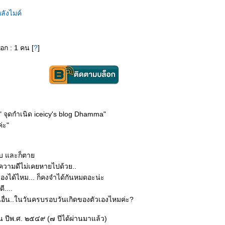
ลังไมค์
็อก : 1 คน [
?
]
ี " จุดกำเนิด iceicy's blog Dhamma"
่ะ"
เจ็บ และก็ตา
่ความดีไม่เคยหายไปด้วย..
เองได้ไหม... ก็คงจำได้กันหมดอะน่ะ
....
อื่น..ในวันครบรอบวันเกิดของตัวเองไหมค่ะ?
ยน ปีพ.ศ. ๒๕๔๙ (๗ ปีได้ผ่านมาแล้ว)