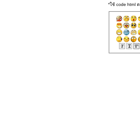
ปัญหาเรื่องมือถือตกน้ำ
*ใช้ code html
เปิดแนวทางป้องกันเด็กติดเกม
ตรวจสอบ spyware อย่างง่ายๆ (มือ
หม่ทำได้)
ตรวจสอบเว็บด้วยคำสั่ง Ping และ
สั่งให้ IE7 เคลียร์ Temp file ทุกครั้ง
ที่ปิดโปรแกรม
ไฟล์ INDEX.DAT คืออะไร ทำไมจึง
ลบไม่ได้และโชว์ขนาดไฟล์ของ
อีเมล์ใน Outlook Express
รีเฟรชทุก Tab บน IE7 พร้อมกัน
ละแก้ปัญหาการตัดคำใน IE
กรองเนื้อหาเว็บบน IE
เร่งสปีดให้โมเด็ม 56K
10 ลางบอกเหตุฮาร์ดดิสก์ใกล้ตาย :
คอมพิวเตอร์.ทูเดย์
เคล็ดลับ 10 ข้อเกี่ยวกับวิธีการช่ว
ลดอีเมลที่ไม่พึงประสงค์
เช็กเว็บไซต์ที่เคยเข้าจากไฟล์
Cookies
ลบไฟล์ขยะอัตโนมัติหลังปิด IE