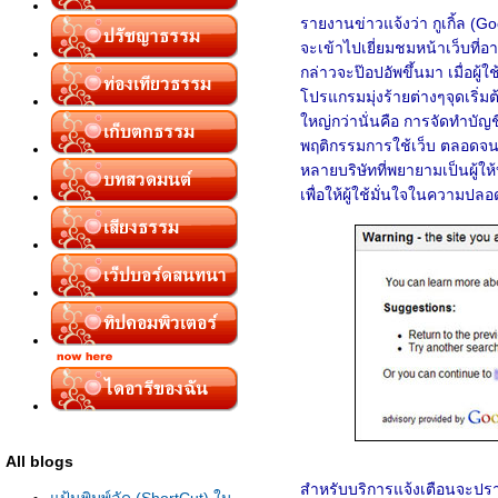
รายงานข่าวแจ้งว่า กูเกิ้ล (Go
จะเข้าไปเยี่ยมชมหน้าเว็บที่
กล่าวจะป๊อปอัพขึ้นมา เมื่อผู้ใ
ปรแกรมมุ่งร้ายต่างๆจุดเริ่
หญ่กว่านั่นคือ การจัดทำบั
พฤติกรรมการใช้เว็บ ตลอดจนขโ
หลายบริษัทที่พยายามเป็นผู้ให
เพื่อให้ผู้ใช้มั่นใจในความป
All blogs
สำหรับบริการแจ้งเตือนจะปรากฏข