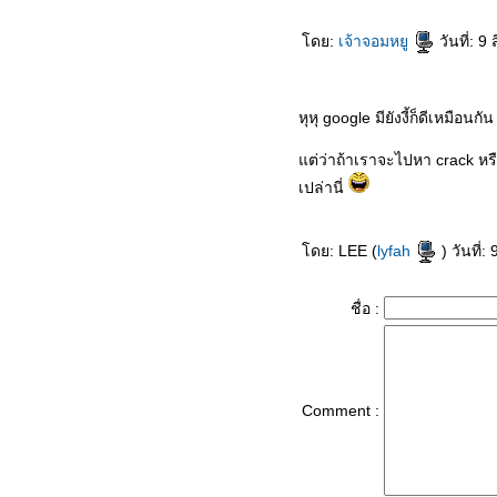
วิธีป้องกันไม่ให้ถูกขโมยโดเมนเนม
ดย:
เจ้าจอมหยู
วันที่: 
รวมรหัส Error ของโปรแกรม MSN
ช่วยด้วย!!! โดนแอบอ่านอีเมล์
หุหุ google มียังงี้ก็ดีเหมือนกัน
IE 7 : เพิ่มช่องในการดาวน์โหลด
ตัดต่อเพลงใส่ไฟล์นำเสนอ
ต่ว่าถ้าเราจะไปหา crack หรื
ผ่นดิสก์ล้างไดรฟ์ CD/DVD ชัวร์
เปล่านี่
หรือมั่วนิ่ม?
ช้กระดาษรีไซเคิลอาจไม่ดีเสมอ
ไป
ดย: LEE (
lyfah
) วันที่
เว็บไซต์รู้ว่าเราใช้บราวเซอร์
อะไร?
ชื่อ :
ระวัง! แฟลชไดรฟ์พังทำเครื่องเสี
ส่งลิงก์เพลงให้เพื่อนผ่านโปรแกรม
Windows Media Player
วิธีฆ่าไวรัส Image.zip บน MSN
,Hey m8, who is this on the right,
Comment :
in this picture..
Smart Tip: วายร้ายไวรัสสมาร์ต
ฟน