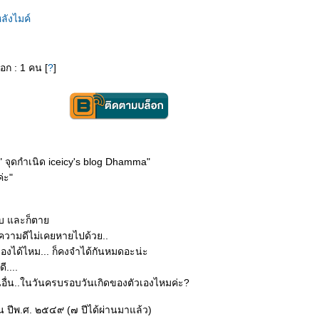
ลังไมค์
็อก : 1 คน [
?
]
ี " จุดกำเนิด iceicy's blog Dhamma"
่ะ"
เจ็บ และก็ตา
่ความดีไม่เคยหายไปด้วย..
เองได้ไหม... ก็คงจำได้กันหมดอะน่ะ
....
อื่น..ในวันครบรอบวันเกิดของตัวเองไหมค่ะ?
ยน ปีพ.ศ. ๒๕๔๙ (๗ ปีได้ผ่านมาแล้ว)