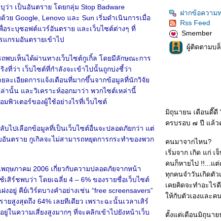
่งระบุว่า เป็นอันตราย โดยกลุ่ม Stop Badware
ฝากข้อความห
ด้วย Google, Lenovo และ Sun เริ่มดำเนินการเมื่อ
Rss Feed
ื่อระบุซอฟต์แวร์อันตราย และเว็บไซต์ต่างๆ ที่
Smember
โปรแกรมอันตรายเข้าไป
ผู้ติดตามบล
บเห็นได้ผ่านทางเว็บไซต์กูเกิ้ล โดยมีลักษณะการ
งที่ว่า เว็บไซต์ที่กำลังจะเข้าไปนั้นถูกบ่งชี้ว่า
รายละเอียดการแจ้งเตือนที่มากขึ้นจากข้อมูลที่นักวิจั
ล่านั้น และวิเคราะห์ออกมาว่า พวกไซต์เหล่านี้
พิวเตอร์ของผู้ใช้อย่างไรที่เว็บไซต์
มิถุนายน เดือนดี๊ด
ครบรอบ ๗ ปี แล้วค
ลับไปเลือกข้อมูลที่เป็นเว็บไซต์อื่นจะปลอดภัยกว่า แต่
เว็บอันตราย กูเกิลจะไม่สามารถหยุดการกระทำของพวก
คนมาจากไหน?
เริ่มจาก เกิด แก่ 
คนก็หายไป !!...แต
ดือนพฤษภาคม 2006 เกี่ยวกับความปลอดภัยจากหน้า
ทุกคนจำวันเกิดตัว
้เสิร์ชพบว่า โดยเฉลี่ย 4 – 6% ของรายชื่อเว็บไซต์
เคยคิดจะทำอะไรดีดี
ฝงอยู่ คีย์เวิร์ดบางคำอย่างเช่น “free screensavers”
ห้กับตัวเองและคน
รายสูงสุดถึง 64% เลยทีเดียว เพราะฉะนั้นเวลาเสิร์
ะตกอยู่ในความเสี่ยงสูงมากๆ ที่จะคลิกเข้าไปยังหน้าเว็บ
ตั้งแต่เดือนมิถุนา