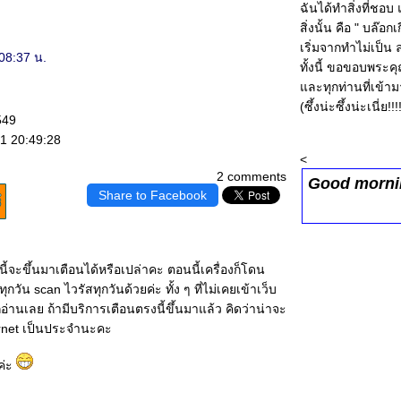
ฉันได้ทำสิ่งที่ชอบ
สิ่งนั้น คือ " บล๊อ
เริ่มจากทำไม่เป็น
08:37 น.
ทั้งนี้ ขอขอบพระค
ละทุกท่านที่เข้าม
(ซึ้งน่ะซึ้งน่ะเนี่ย!!!
549
1 20:49:28
<
2 comments
Good morn
Share to Facebook
ี้จะขึ้นมาเตือนได้หรือเปล่าคะ ตอนนี้เครื่องก็โดน
วัน scan ไวรัสทุกวันด้วยค่ะ ทั้ง ๆ ที่ไม่เคยเข้าเว็บ
ักอ่านเลย ถ้ามีบริการเตือนตรงนี้ขึ้นมาแล้ว คิดว่าน่าจะ
ternet เป็นประจำนะคะ
ค่ะ