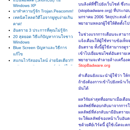
ป้นพิมพ์ลัด (ShortCut) ใน
บนลิงค์ที่ชี้ไปยังเว็บไซต์ ซึ
Windows XP
(stopbadware.org) ที่ประกอบ
มาทำความรู้จัก Trojan.Peacomm!
มกราคม 2006 วัตถุประสงค์ เพ
เทคนิคโหลดวิดีโอจากยูทูบง่ายเกิน
พยายามหลอกผู้ใช้ให้ติดตั้ง
คาด!
อันตราย 3 ประการที่คุณไม่รู้จัก
นช่วงแรกการเตือนจะสามารถพ
20 สุดยอด วิธีแก้ปัญหากวนใจชาว
จ้งเตือนให้ผู้ใช้ทราบข้อเท็จจริ
Windows
อันตราย ทั้งนี้ผู้ใช้สามารถดู
Blue Screen ปัญหาและวิธีการ
เข้าไปเยี่ยมชมไซต์อันตรายเห
ก้ไข
พยายามจะทำลายล้างเครื่องคอม
สแกนไวรัสออนไลน์ ง่ายนิดเดียว!!!
StopBadware.org
6 สัญญาณอันตราย ฮาร์ดดิสก์ใกล้
ตา
คำเตือนยังแนะนำผู้ใช้ว่า ให้ก
ทำความรู้จักกับพระราชบัญญัติว่า
ถ้ายังต้องการเข้าไปยังหน้า
ด้วยการกระทำความผิด เกี่ยวกับ
มันได้
คอมพิวเตอร์
7 วิธีปลอดภัยจากแฮกเกอร์
ผลวิจัยล่าสุดที่ออกมาเมื่อเ
7 วิธีลดภาระโลกร้อน
ผลลัพธ์ที่ตอบกลับมาจากการใช
Internet : ล้างบาง Cookies ของ
ผลลัพธ์ที่ส่งกลับมามีอันตรายแ
Google
จะให้ผลลัพธ์ของหน้าเว็บอันต
รคที่เกิดจากคอมพิวเตอร์
ชด้วยคีย์เวิร์ดนี้ ผู้ใช้เน็ตจ
Download : Windows Media