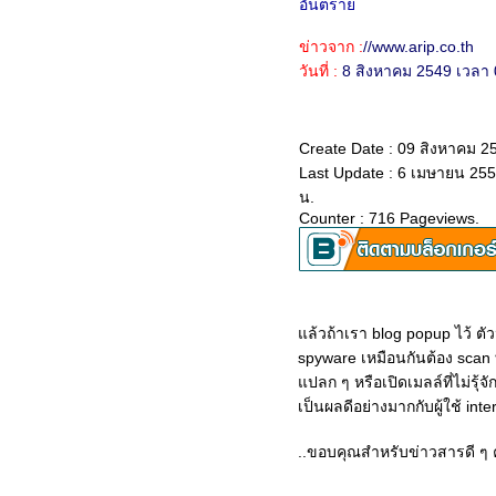
อันตรา
Encoder ลดขนาดไฟล์วิดีโอ
เรื่องเดิม ๆ แต่ไม่เคยตกยุคเกี่ยวกับ
ข่าวจาก :
//www.arip.co.th
ไวรัส
วันที่ :
8 สิงหาคม 2549 เวลา 
ปรแกรมป้องกันไวรัส ไม่ฟรี มีดี
ต่างกัน
ปรแกรมป้องกันไวรัสฟรี ดีจริง
Create Date : 09 สิงหาคม 2
หม ?
Last Update : 6 เมษายน 255
Notepad เสนอหน้าเปิดไฟล์ Excel
น.
Firefox : อีกหนึ่งเคล็ดลับของการ
Counter : 716 Pageviews.
เร่งสปีด
ทำความรู้จักกับ Microsoft
Silverlight กันดีกว่า
ช่วยด้วย!!! เดสก์ทอปเหลือแค่วอ
ลล์เปเปอร
ล้วถ้าเรา blog popup ไว้ ตัวน
Firefox : สแกนไฟล์ก่อน
spyware เหมือนกันต้อง scan ทุก
ดาวน์โหลดด้วย Dr.Web
ปลก ๆ หรือเปิดเมลล์ที่ไม่รุ้จ
Windows XP : ชอร์ตคัตสำหรับรีส
เป็นผลดีอย่างมากกับผู้ใช้ in
ตาร์ต
กฎ 20 ข้อในการพัฒนาเว็บให้เป็น
..ขอบคุณสำหรับข่าวสารดี ๆ 
เลิศและประสบความสำเร็จ