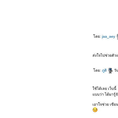
Snow Day
บิล คลินตัน กับการไหว้แบบไทยๆ
มีรูปถ่ายมาฝากให้ดูนะครับ
ร้านกาแฟ ภาค 3 (จบ)
Macgyver revisit...
Wristband: บ่น บ่น และ บ่น
มาอ่านหนังสือกันเถอะ
ดย:
jaa_aey
Soul Asylum: Runaway Train:
RIP
สวนดอกไม้ และ คนตาบอด
ห้องสมุดประชาชน
ส่งใจไปช่วยต
ร้านกาแฟ ภาค 2: ในเมืองมหาลั
ร้านกาแฟ ภาค 1
Priceless
ดย:
ภูติ
วัน
Rainbow Connection
กิน Brunch ที่ Zumbro
สกี สกี สกี
ช้ได้เลย เว็บนี้
กินขนมที่ร้าน Muddy Pow ก่อนวัน
บบว่า ได้มารู้จ
วาเลนไทน์
ซิลเวสเตอร์ผู้มาจากกานา
เอาใจช่วย เขียน
คุยกับเพื่อนชาวยูเครน
Cross-country Ski