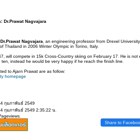
: Dr.Prawat Nagvajara
o
Dr.Prawat Nagvajara
, an engineering professor from Drexel University
of Thailand in 2006 Winter Olympic in Torino, Italy.
47, will compete in 15k Cross-Country skiing on February 17. He is not
p ten, instead he would be very happy if he reach the finish line.
ted to Ajarn Prawat are as follow:
sity homepage
14 กุมภาพันธ์ 2549
14 กุมภาพันธ์ 2549 2:35:22 น.
Pageviews.
Share to Facebo