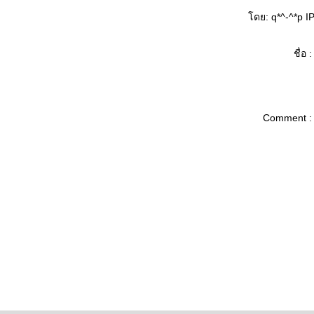
ดย: q*^-^*p IP
ชื่อ :
Comment :