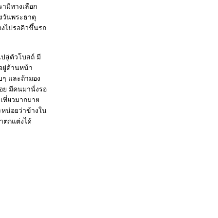
เรามีทางเลือก
รงวันพระธาตุ
้องไปรอคิวขึ้นรถ
ปสู่ตัวโบสถ์ มี
ยู่ด้านหน้า
ิบๆ และถ้ามอง
อย มีคนมานั่งรอ
งเที่ยวมากมา
ซะหน่อยว่าข้างใน
าตกแต่งได้