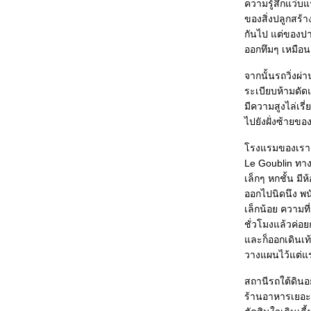
Snow Day
ความรู้สึกแว่บ
บิล คลินตัน กับการไหว้แบบไทยๆ
ของสิ่งปลูกสร้า
มีรูปถ่ายมาฝากให้ดูนะครับ
กันไป แต่ของปา
ร้านกาแฟ ภาค 3 (จบ)
ออกทึมๆ เหมือนก
Macgyver revisit...
Wristband: บ่น บ่น และ บ่น
จากนั้นรถวิ่งผ
มาอ่านหนังสือกันเถอะ
ระเบียบห้ามดั
Soul Asylum: Runaway Train:
มีความสูงไล่เรี
RIP
ไปยังฝั่งซ้ายข
สวนดอกไม้ และ คนตาบอด
ห้องสมุดประชาชน
รงแรมของเราอยู
ร้านกาแฟ ภาค 2: ในเมืองมหาลั
Le Goublin ทาง
ร้านกาแฟ ภาค 1
เล็กๆ หกชั้น มี
Priceless
Rainbow Connection
ออกไปนิดนึง พนั
กิน Brunch ที่ Zumbro
เล็กน้อย ความท
สกี สกี สกี
ชั่วโมงแล้วค่อย
กินขนมที่ร้าน Muddy Pow ก่อนวัน
ละก็ออกเดินเท้
วาเลนไทน์
วางแผนไว้แต่แ
ซิลเวสเตอร์ผู้มาจากกานา
สถานีรถใต้ดินอย
คุยกับเพื่อนชาวยูเครน
Cross-country Ski
ร้านอาหารเยอะแ