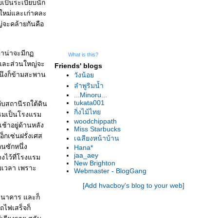
ยเป็นระเบียบนัก
้งใหม่และเก่าคละ
ญ่จะคล้ายกันคือ
ค้าน่าจะมีก
What is this?
 และส่วนใหญ่จะ
Friends' blogs
ักนึงก็ข้ามสะพาน
วังน้อ
ลำพูริมน้ำ
...Minoru...
tukata001
ับสถานีรถใต้ดิน
กิ่งไม้ไท
แรมเป็นโรงแรม
woodchippath
ช้าอยู่ด้านหลัง
Miss Starbucks
็กเซ่นฝรั่งเศส
เฉลียงหน้าบ้าน
นซักหนึ่ง
Hana*
jaa_aey
างไว้ที่โรงแรม
New Brighton
ียเวลา เพราะ
Webmaster - BlogGang
[Add hvacboy's blog to your web]
 ธนาคาร และก็
ถไฟเสร็จก็