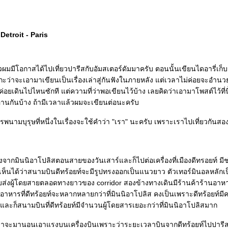
Detroit - Paris
ล้วผมมีโอกาสได้ไปเที่ยวปารีสกับอัมสเตอร์ดัมมาครับ ตอนนั้นเขียนไดอารี่เก็บ
ว่าจะเอามาเขียนเป็นเรื่องเล่าสู่กันฟังในภายหลัง แต่เวลาไม่ค่อยจะอำนวย
ยเดินไปไหนซักที แต่ความที่ว่าพอเขียนไว้บ้าง เลยคิดว่าเอามาโพสต์ไว้ที่นี้
านกันบ้าง ถ้ามีเวลาแล้วผมจะเขียนต่อนะครับ
รพนามบุรุษที่หนึ่งในเรื่องจะใช้คำว่า "เรา" นะครับ เพราะเราไปเที่ยวกันสอง
จากมินนิอาโปลิสตอนสายของวันเสาร์และก็ไปต่อเครื่องที่เมืองดีทรอยท์ มีช่
ห็นได้ว่าสนามบินดีทร้อยท์จะมีรูปทรงออกเป็นแนวยาว ตัวเทอร์มินอลหลักเ
งรับส่งผู้โดยสายตลอดทางยาวของ corridor สองข้างทางเดินมีร้านค้าร้านอา
านอาหารที่ดีทร้อยท์จะหลากหลายกว่าที่มินนิอาโปลิส คงเป็นเพราะดีทร้อยท์
ละก็สนามบินที่ดีทร้อยท์มีจำนวนผู้โดยสารเยอะกว่าที่มินนิอาโปลิสมาก
าจะมานอนเอาแรงบนเครื่องบินเพราะว่าระยะเวลาบินจากดีทร้อยท์ไปปาร