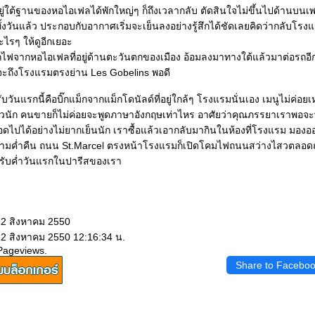
อยู่ใต้ฐานของหอไอเฟลได้พักใหญ่ๆ ก็ถึงเวลากลับ ตัดสินใจไม่ขึ้นไปด้านบนเ
้งวันแล้ว ประกอบกับอากาศเริ่มจะเย็นลงอย่างรู้สึกได้ชัดเลยคิดว่ากลับโรง
ีอะไรๆ ให้ดูอีกเยอะ
ถไฟจากหอไอเฟลที่อยู่ด้านตะวันตกของเมือง อ้อมลงมาทางใต้แล้วมาต่อรถอีก
ก็จะถึงโรงแรมตรงย่าน Les Gobelins พอดี
วันแรกนี้คือบิ๊กแม็กจากแม็กโดนัลด์ที่อยู่ใกล้ๆ โรงแรมนั่นเอง เมนูไม่ค่อยเห
ยวนัก คนขายก็ไม่ค่อยจะพูดภาษาอังกฤษเท่าไหร อาศัยว่าคุณภรรยาเราพอจะพู
อดไปได้อย่างไม่ยากเย็นนัก เราซื้อแล้วเอากลับมากินในห้องที่โรงแรม มอ
ามค่ำคืน ถนน St.Marcel ตรงหน้าโรงแรมก็เปิดโคมไฟถนนสว่างไสวตลอ
หรับค่ำวันแรกในปารีสของเรา
12 สิงหาคม 2550
12 สิงหาคม 2550 12:16:34 น.
Pageviews.
Share to Facebo