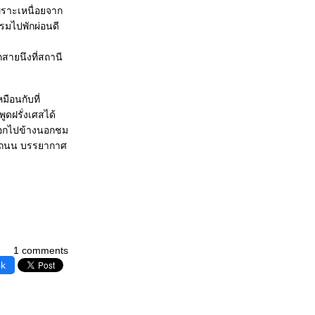
พราะเหนื่อยจาก
แรมไปพักผ่อนดี
สายนึงที่สถานี
มือนกับที่
ดฝรั่งเศสได้
งออกไปข้างนอกชม
ดถนน บรรยากาศ
1 comments
ok