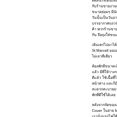
ตัดสินใจเดินเลี
กับร้านขายงานศ
ขนาดย่อมๆ มีนัก
วันนั้นเป็นวัน
บรรยากาศแถวนั้
ค้า พวกร้านขายเ
กัน ถือถุงใส่ขน
เดินเตร่ไปมาได
St.Marcell มอง
ไม่เลวทีเดียว
ห้องพักมีขนาดเ
ล้ว มีที่ให้วาง
ดีแล้ว ใช้เนื้อท
หน้าต่าง และก็
สะดวกสะบายมาก 
พักที่ดีใช้ได้เล
หลังจากจัดของเข
Couer ในย่าย 
เรานั่งนรถไฟใต