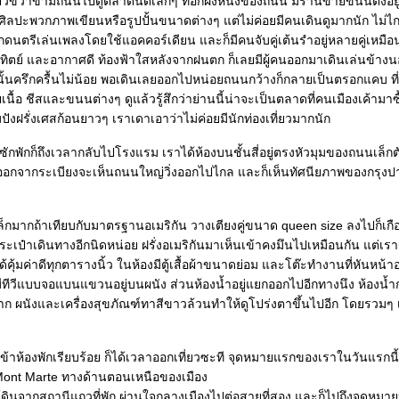
้ยวขวาข้ามถนนไปดูตลาดนัดเล็กๆ ที่อีกฝั่งหนึ่งของถนน มีร้านขายขนนตั้งอยู
ิลปะพวกภาพเขียนหรือรูปปั้นขนาดต่างๆ แต่ไม่ค่อยมีคนเดินดูมากนัก ไม่ไกล
ดนตรีเล่นเพลงโดยใช้แอคคอร์เดียน และก็มีคนจับคู่เต้นรำอยู่หลายคู่เหมือน
อาทิตย์ และอากาศดี ท้องฟ้าใสหลังจากฝนตก ก็เลยมีผู้คนออกมาเดินเล่นข้าง
นครึกครื้นไม่น้อย พอเดินเลยออกไปหน่อยถนนกว้างก็กลายเป็นตรอกแคบ ที่
นื้อ ชีสและขนนต่างๆ ดูแล้วรู้สึกว่าย่านนี้น่าจะเป็นตลาดที่คนเมืองเค้าม
มปังฝรั่งเศสก้อนยาวๆ เราเดาเอาว่าไม่ค่อยมีนักท่องเที่ยวมากนัก
้ซักพักก็ถึงเวลากลับไปโรงแรม เราได้ห้องบนชั้นสี่อยู่ตรงหัวมุมของถนนเล็
ออกจากระเบียงจะเห็นถนนใหญ่วิ่งออกไปไกล และก็เห็นทัศนียภาพของกรุงปารี
ล็กมากถ้าเทียบกับมาตรฐานอเมริกัน วางเตียงคู่ขนาด queen size ลงไปก็เกื
กระเป๋าเดินทางอีกนิดหน่อย ฝรั่งอเมริกันมาเห็นเข้าคงมึนไปเหมือนกัน แต่เราว
ี่ได้คุ้มค่าดีทุกตารางนิ้ว ในห้องมีตู้เสื้อผ้าขนาดย่อม และโต๊ะทำงานที่หันหน
มีทีวีแบบจอแบนแขวนอยู่บนผนัง ส่วนห้องน้ำอยู่แยกออกไปอีกทางนึง ห้องน้
ผนังและเครื่องสุขภัณฑ์ทาสีขาวล้วนทำให้ดูโปร่งตาขึ้นไปอีก โดยรวมๆ เ
้าห้องพักเรียบร้อย ก็ได้เวลาออกเที่ยวซะที จุดหมายแรกของเราในวันแรกนี้อย
Mont Marte ทางด้านตอนเหนือของเมือง
้ดินจากสถานีแถวที่พัก ผ่านใจกลางเมืองไปต่อสายที่สอง และก็ไปถึงจุดหมา