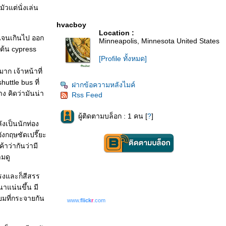
ัวแต่นั่งเล่น
hvacboy
Location :
นจนเกินไป ออก
Minneapolis, Minnesota United States
ต้น cypress
[Profile ทั้งหมด]
าก เจ้าหน้าที่
uttle bus ที่
ฝากข้อความหลังไมค์
ง คิดว่ามันน่า
Rss Feed
ผู้ติดตามบล็อก : 1 คน [
?
]
ังเป็นนักท่อง
งกฤษชัดเปรี๊ยะ
าว่ากันว่ามี
มดู
รงและก็สีสรร
นาแน่นขึ้น มี
ยมที่กระจายกัน
www.
flick
r
.com