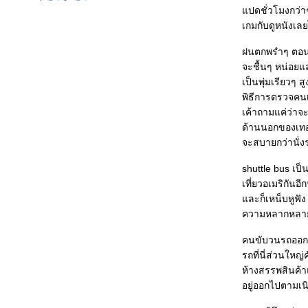
ปารีส วันที่สอง
ปดชั่วโมงกว่าๆ 
มองพม่า
เกมกับดูหนังเล
Minneapolis - Detroit - Paris
ไม่ได้อัพเดทบล็อกซะนาน
ฝนตกพรำๆ ตอนไ
Johan Cruyff - the Dutch Master
จะชื้นๆ หน่อยแ
Cold weekend & Chulalongkorn
Alumni get together
เป็นพุ่มเรียวๆ 
Tian Mi Mi - Comrades, almost a
พิธีการตรวจคนเข
love story
--- TheTraveler's Thought ---
เค้าถามแค่ว่าจะ
ของฝากจากเมืองไท
ด้านนอกของเทอร
101回目のプロポーズOP～SAY
จะสบายกว่านั่ง
YES～
เจ้าพ่อเซี่ยงไฮ้ : Shanghai Beach
shuttle bus เป
I am watching Winter Olympics!
เที่ยวอเมริกัน
Thai Olympian: Dr.Prawat
ละก็เหน็บหูฟัง
Nagvajara
It's 5:40 PM at empty office
ความหลากหลายขอ
Sukiyaki - Ue o Muite Arukou
กลับมาแล้ว
คนขับวนรถออกจา
จะไปเที่ยวแล้น
รถที่นี่ส่วนใหญ
วันนี้ดู dvd : เรื่อง Fever Pitch
ห้างสรรพสินค้า
พ่อของผม ตอนที่ 1
อยู่ออกไปตามเน
บ่ายวันเสาร์