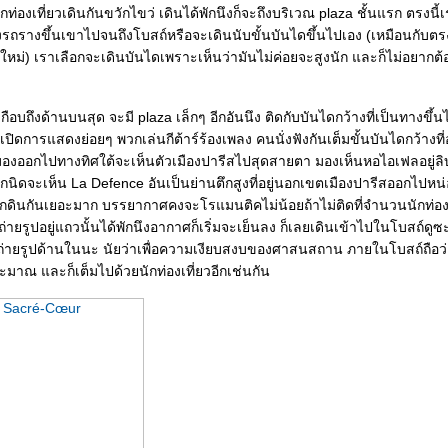
กท่องเที่ยวเดินกันขวักไขว่ เดินได้พักนึงก็จะถึงบริเวณ plaza ชั้นแรก ตรงนี้
งรถรางขึ้นเขาไปจนถึงโบสถ์หรือจะเดินนับขั้นบันไดขึ้นไปเอง (เหมือนกับต
งใหม่) เราเลือกจะเดินบันไดเพราะเห็นว่ามันไม่ค่อยจะสูงนัก และก็ไม่อยากต
กือบถึงด้านบนสุด จะมี plaza เล็กๆ อีกอันนึง ติดกับบันไดกว้างที่เป็นทางขึ้นไ
ิดการแสดงย่อยๆ พวกเล่นกีต้าร์ร้องเพลง คนนั่งฟังกันเต็มขั้นบันไดกว้างที่อ
มองออกไปทางทิศใต้จะเห็นตัวเมืองปารีสไปสุดสายตา มองเห็นหอไอเฟลอยู่ล
นิดจะเห็น La Defence อันเป็นย่านตึกสูงที่อยู่นอกเขตเมืองปารีสออกไปหน่
กดินกันเยอะมาก บรรยากาศคงจะโรแมนติคไม่น้อยถ้าไม่ติดที่จำนวนนักท่อ
่ายรูปอยู่แถวนั้นได้พักนึงอากาศก็เริ่มจะเย็นลง ก็เลยเดินเข้าไปในโบสถ์ดู
มถ่ายรูปด้านในนะ นัยว่าเพื่อความเงียบสงบของศาสนสถาน ภายในโบสถ์ถือว่
มาณ และก็เต็มไปด้วยนักท่องเที่ยวอีกเช่นกัน