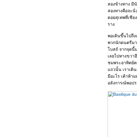
สองข้างทาง มีนั
สองทางคือจะนั่
ดอยสุเทพที่เชีย
ราง
พอเดินขึ้นไปถึงเ
พวกนักดนตรีมาเป
บสถ์ จากจุดนี้
เลยไปทางขวาอีก
ชมพระอาทิตย์ต
ถวนั้น เราเดินถ
มีอะไร เค้าห้า
อลังการณ์พอประ