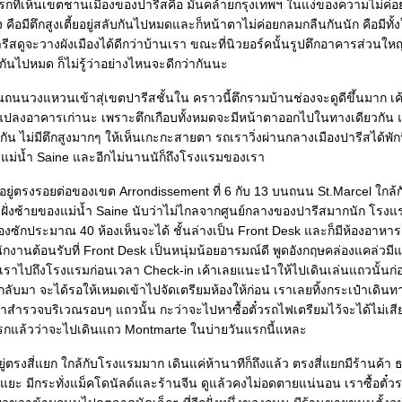
แรกที่เห็นเขตชานเมืองของปารีสคือ มันคล้ายกรุงเทพฯ ในแง่ของความไม่ค่อ
ง คือมีตึกสูงเตี้ยอยู่สลับกันไปหมดและก็หน้าตาไม่ค่อยกลมกลืนกันนัก คือมีทั
รีสดูจะวางผังเมืองได้ดีกว่าบ้านเรา ขณะที่นิวยอร์คนั้นรูปตึกอาคารส่วนให
ันไปหมด ก็ไม่รู้ว่าอย่างไหนจะดีกว่ากันนะ
่านถนนวงแหวนเข้าสุ่เขตปารีสชั้นใน คราวนี้ตึกรามบ้านช่องจะดูดีขึ้นมาก เ
ดแปลงอาคารเก่านะ เพราะตึกเกือบทั้งหมดจะมีหน้าตาออกไปในทางเดียวกัน
่ยกัน ไม่มีตึกสูงมากๆ ให้เห็นเกะกะสายตา รถเราวิ่งผ่านกลางเมืองปารีสได้พ
องแม่น้ำ Saine และอีกไม่นานนัก็ถึงโรงแรมของเรา
่ตรงรอยต่อของเขต Arrondissement ที่ 6 กับ 13 บนถนน St.Marcel ใกล้ก
ฝั่งซ้ายของแม่น้ำ Saine นับว่าไม่ไกลจากศูนย์กลางของปารีสมากนัก โรง
ห้องซักประมาณ 40 ห้องเห็นจะได้ ชั้นล่างเป็น Front Desk และก็มีห้องอาหารเ
กงานต้อนรับที่ Front Desk เป็นหนุ่มน้อยอารมณ์ดี พูดอังกฤษคล่องแคล่วมีแอ
ี่เราไปถึงโรงแรมก่อนเวลา Check-in เค้าเลยแนะนำให้ไปเดินเล่นแถวนั้นก่อ
กลับมา จะได้รอให้เหมดเข้าไปจัดเตรียมห้องให้ก่อน เราเลยทิ้งกระเป๋าเดินท
าสำรวจบริเวณรอบๆ แถวนั้น กะว่าจะไปหาซื้อตั๋วรถไฟเตรียมไว้จะได้ไม่เส
รกแล้วว่าจะไปเดินแถว Montmarte ในบ่ายวันแรกนี้แหละ
ู่ตรงสี่แยก ใกล้กับโรงแรมมาก เดินแค่ห้านาทีก็ถึงแล้ว ตรงสี่แยกมีร้านค้า
ยะ มีกระทั่งแม็คโดนัลด์และร้านจีน ดูแล้วคงไม่อดตายแน่นอน เราซื้อตั๋วร