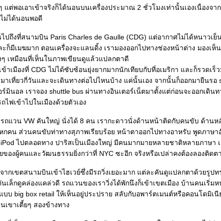
แต่พอเอาเข้าจริงก็ได้นอนบนเครื่องประมาณ 2 ชั่วโมงเท่านั้นเองเนื่องจากม
ยไม่ได้นอนพอดี
ปถึงที่สนามบิน Paris Charles de Gaulle (CDG) แต่อากาศไม่ได้หนาวเย็
ละก็มีเมฆมาก ตอนเครื่องจะแลนดิ้ง เรามองออกไปทางช่องหน้าต่าง มองเห็น
สูงๆ เหมือนที่เห็นในภาพเขียนดูแล้วแปลกตาดี
้าเมืองที่ CDG ไม่ได้ซับซ้อนยุ่งยากมากนักเทียบกับที่อเมริกา และก็รวดเร็วม
มาเที่ยวกี่วันและจะเดินทางต่อไปไหนบ้าง แค่นั้นเอง จากนั้นก็ออกมายืนรอ sh
์มินอล เราจอง shuttle bus ผ่านทางอินเตอร์เน็ตมาตั้งแต่ก่อนจะออกเดินทา
รถไฟเข้าไปในเมืองด้วยตัวเอง
็นรถแวน VW คันใหญ่ นั่งได้ 8 คน เรากะดาวนั่งด้านหน้าติดกับคนขับ ด้านหล
อีกหกคน ส่วนคนขับท่าทางสุภาพเรียบร้อย หน้าตาออกไปทางอาหรับ พูดภาษาอั
 iPod ไปตลอดทาง ปาริสเป็นเมืองใหญ่ มีคนมากมายหลายชาติหลายภาษา เค้
งผู้คนและวัฒนธรรมยิ่งกว่าที่ NYC ซะอีก จริงหรือเปล่าคงต้องลองติดตา
กเขตสนามบินเข้าไฮเวย์ซึ่งมีรถวิ่งเยอะมาก แต่ละคันดูแปลกตาด้วยรูปท
่คันเล็กดูคล่องแคล่วดี รถแวนของเราวิ่งได้พักนึงก็เข้าเขตเมือง บ้านคนเริ่มห
แบบ big box retail ให้เห็นอยู่ประปราย สลับกับอพาร์ตเมนต์หรือคอนโดมิเนี
ินเขาเตี้ยๆ สองข้างทาง