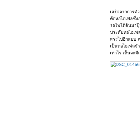
เสร็จจากการทัว
คือหอไอเฟลซึ่งอ
รถไฟใต้ดินมาปุ๊
ประดับหอไอเฟลใ
สรรไปอีกแบบ ควา
เป็นหอไอเฟลจำล
เท่าไร เห็นจะม