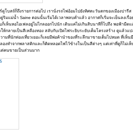
ร์ดูโบสถ์ก็ถึงรายการต่อไป เรานั่งรถไฟอ้อมไปยังทิศตะวันตกของเมืองปารี
ยู่ริมแม่น้ำ Saine ตอนนั้นเริ่มได้เวลาพลบค่ำแล้ว อากาศก็เริ่มจะเย็นลงเรื่
บก็เห็นหอไอเฟลอยู่ไม่ไกลออกไปนัก เดินแค่ไม่เกินสิบนาทีก็ไปถึง พอฟ้ามืดแ
ห้กลายเป็นสีเหลืองทอง สลับกับเปิดไฟระยิบระยับเต็มโครงสร้าง ดูแล้ว
มที่นักท่องเที่ยวเยอะก็เลยมีพ่อค้านำของที่ระลึกมาขายเต็มไปหมด ที่เห็นมี
องทำจากพลาสติกและก็ติดหลอดไฟไว้ข้างในเป็นสีต่างๆ แต่เท่าที่ดูก็ไม่เห็น
ีแต่คนขายเป็นส่วนมาก