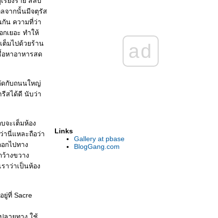
่เรียงราย สลับ
จากนั้นมีจตุรัส
กัน ความที่ว่า
นอกเยอะ ทำให้
เต็มไปด้วยร้าน
ad
าซื้อหาอาหารสด
กตัดกับถนนใหญ่
สได้ดี นับว่า
อบจะเต็มห้อง
Links
่านี่แหละถือว่า
Gallery at pbase
้าออกไปทาง
BlogGang.com
ำกว้างขวาง
ราว่าเป็นห้อง
ู่ที่ Sacre
ยปลายทาง ใช้