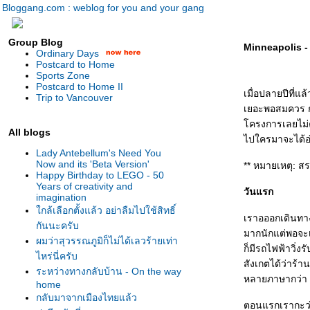
Bloggang.com : weblog for you and your gang
Group Blog
Minneapolis - 
Ordinary Days
Postcard to Home
Sports Zone
Postcard to Home II
เมื่อปลายปีที่แ
Trip to Vancouver
เยอะพอสมควร กะ
ครงการเลยไม่ค่อ
All blogs
ไปใครมาจะได้อ่
Lady Antebellum's Need You
Now and its 'Beta Version'
** หมายเหตุ: สร
Happy Birthday to LEGO - 50
Years of creativity and
วันแรก
imagination
กล้เลือกตั้งแล้ว อย่าลืมไปใช้สิทธิ์
เราอออกเดินทาง
กันนะครับ
มากนักแต่พอจะเ
ผมว่าสุวรรณภูมิก็ไม่ได้เลวร้ายเท่า
ก็มีรถไฟฟ้าวิ่
ไหร่นี่ครับ
สังเกตได้ว่าร้
ระหว่างทางกลับบ้าน - On the way
หลายภาษากว่า แ
home
กลับมาจากเมืองไทยแล้ว
ตอนแรกเรากะว่