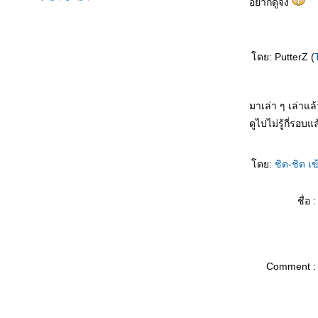
อยากดูจัง
ปารีส วันที่สอง
มองพม่า
Minneapolis - Detroit - Paris
ไม่ได้อัพเดทบล็อกซะนาน
ดย: PutterZ (
Johan Cruyff - the Dutch Master
Cold weekend & Chulalongkorn
Alumni get together
Tian Mi Mi - Comrades, almost a
love story
มาเล่า ๆ เล่าแล้
--- TheTraveler's Thought ---
ดูไปไม่รู้กี่รอบแ
ของฝากจากเมืองไท
101回目のプロポーズOP～SAY
YES～
ดย:
ชิด-ชิด เ
เจ้าพ่อเซี่ยงไฮ้ : Shanghai Beach
I am watching Winter Olympics!
Thai Olympian: Dr.Prawat
ชื่อ :
Nagvajara
It's 5:40 PM at empty office
Sukiyaki - Ue o Muite Arukou
กลับมาแล้ว
จะไปเที่ยวแล้น
Comment :
วันนี้ดู dvd : เรื่อง Fever Pitch
พ่อของผม ตอนที่ 1
บ่ายวันเสาร์