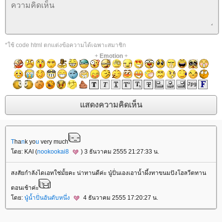
*ใช้ code html ตกแต่งข้อความได้เฉพาะสมาชิก
+
Emotion
+
T
ha
n
k yo
u
very much
ดย: KAI (
nookookai8
) 3 ธันวาคม 2555 21:27:33 น.
สงสัยกำลังไดเอทใช่มั้ยคะ น่าทานดีค่ะ นู๋ปั่นเองเอาน้ำผึ้งทาขนมปังโฮลวีตทาน
ตอนเช้าค่ะ
ดย:
นู๋น้ำปั่นอันดับหนึ่ง
4 ธันวาคม 2555 17:20:27 น.