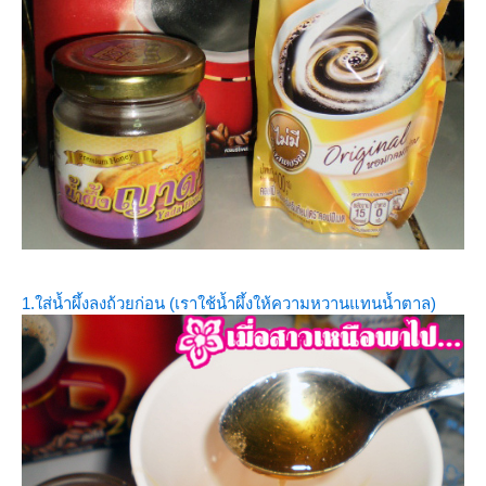
1.ใส่น้ำผึ้งลงถ้วยก่อน (เราใช้น้ำผึ้งให้ความหวานแทนน้ำตาล)