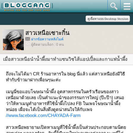
สาวเหนือเซาะกิ๋น
ฝากข้อความหลังไมค์
ผู้ติดตามบล็อก : 0 คน
เมื่อสาวเหนือนำน้ำผึ้งมาทำแซนวิชไส้แอปเปิ้ลและกาแฟน้ำผึ้ง
ถึงจะไม่ได้มา CR ร้านอาหารใน blog นี่แล้ว แต่สาวเหนือยังมีวิธี
ทำกับข้าวมาฝากเพื่อนๆนะค่ะ
เมนูนี่ขอแอบโฆษณาน้ำผึ้ง อุตสาหกรรมในครัวเรือนของสาว
เหนือมาด้วยเลย เป็นคำแนะนำของกรรมการใหญ่ (ป๊ะป๊า) เสนอ
ว่าให้หาเมนูทำอาหารที่ใช้น้ำผึ้งไปลง FB ในเพจโฆษณาน้ำผึ้ง
หน่อย เผื่อจะได้เป็นสิ่งดึงดูดน่าสนใจให้กับเพจ
//www.facebook.com/CHAYADA-Farm
สาวเหนือพยายามเปิดหาเมนูที่ใช้น้ำผึ้งเป็นส่วนประกอบตามนิต