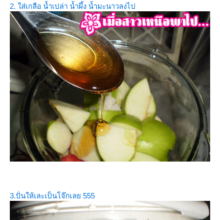
2. ใส่เกลือ น้ำเปล่า น้ำผึ้ง น้ำมะนาวลงไป
3.ปั่นให้เละเป็นโจ๊กเลย 555