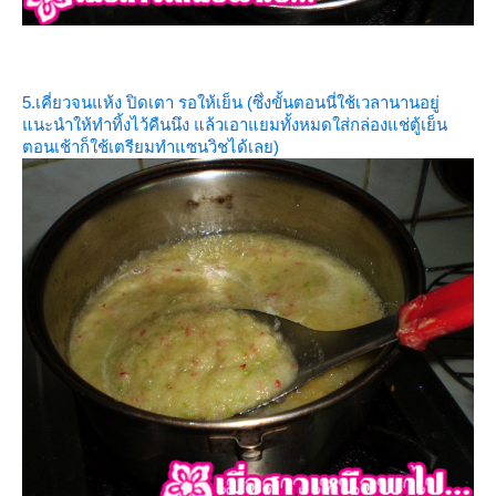
5.เคี่ยวจนแห้ง ปิดเตา รอให้เย็น (ซึ่งขั้นตอนนี่ใช้เวลานานอยู่
นะนำให้ทำทิ้งไว้คืนนึง แล้วเอาแยมทั้งหมดใส่กล่องแช่ตู้เย็น
ตอนเช้าก็ใช้เตรียมทำแซนวิชได้เลย)