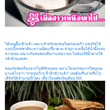
ได้เมนูมื้อเช้าแล้ว เหมาะสำหรับทุกคนในครอบครัว แซนวิชไส้
อปเปิ้ลรสชาติจะหวานนิดเปรี้ยวตาม ส่วนกาแฟนั้นได้น้ำผึ้งกลบ
ความขม เหมาะกับคนชอบดื่มกาแฟหวานๆ ไม่ต้องใช้น้ำตาลให้
กลัวอ้วนเลยค่ะ
ขออภัยจัดพร็อปฉากไม่ดีสักหน่อย เพราะโดนกรรมการใหญ่เฉ่ง
มาแต่ไกลว่า "ถ่ายรูปเร็วๆ ป๊าหิวข้าวแล้ว" เลยต้องรีบถ่ายรีบไป
เสิร์ฟให้เจ้านาย(ป๊า)ค่ะ เดี๋ยวโดนตัดเงินเดือน 555