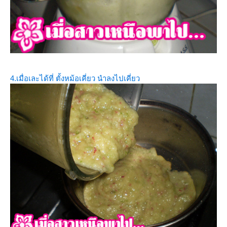
4.เมื่อเละได้ที่ ตั้งหม้อเคี่ยว นำลงไปเคี่ยว