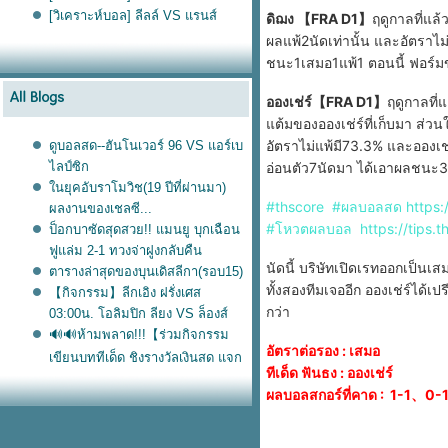
[วิเคราะห์บอล] ลีลล์ VS แรนส์
ดิฌง 【FRA D1】
ฤดูกาลที่แล
ผลแพ้2นัดเท่านั้น และอัตราไม
ชนะ1เสมอ1แพ้1 ตอนนี้ ฟอร์ม
อองเช่ร์【FRA D1】
ฤดูกาลที่
ต้มของอองเช่ร์ที่เก็บมา ส่วน
อัตราไม่แพ้มี73.3% และอองเช่
ดูบอลสด--ฮันโนเวอร์ 96 VS แอร์เบ
ไลป์ซิก
อ่อนตัว7นัดมา ได้เอาผลชนะ3
นยุคอับราโมวิช(19 ปีที่ผ่านมา)
#thscore #ผลบอลสด
https:
ผลงานของเชลซี...
#โหวตผลบอล
https://tips.
ป็อกบาซัดสุดสวย!! แมนยู บุกเฉือน
ฟูแล่ม 2-1 ทวงจ่าฝูงกลับคืน
นัดนี้ บริษัทเปิดเรทออกเป็นเส
ตารางล่าสุดของบุนเดิสลีกา(รอบ15)
ทั้งสองทีมเจออีก อองเช่ร์ได้เ
【กิจกรรม】ลีกเอิง ฝรั่งเศส
กว่า
03:00น. โอลิมปิก ลียง VS ล็องส์
🔊🔊ห้ามพลาด!!!【ร่วมกิจกรรม
อัตราต่อรอง : เสมอ
เขียนบททีเด็ด ชิงรางวัลเงินสด แจก
ทีเด็ด ฟันธง :
อองเช่ร์
ทุกวัน！】5/1/2021
ผลบอลสกอร์ที่คาด : 1-1、0-
ห้ามพลาด!!![ร่วมกิจกรรมเขียนบท
ทีเด็ด แจกรางวัลเงินสดประจำวัน]
มีรางวัล ：เว็บไซต์