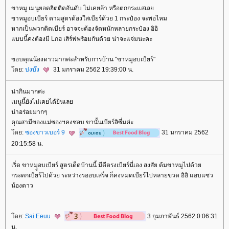
ขาหมู เมนูยอดฮิตติดอันดับ ไม่เคยล้า หรือตกกระแสเล
ขาหมูอบเบียร์ ตามสูตรต้องใสเบียร์ด้วย 1 กระป๋อง จะพอไหม
หากเป็นพวกติดเบียร์ อาจจะต้องจัดหนักหลายกระป๋อง อิอิ
บบนี้คงต้องมี Lกฮ เสิร์ฟพร้อมกันด้วย น่าจะแจ่มนะคะ
ขอบคุณน้องดาวมากค่ะสำหรับการบ้าน "ขาหมูอบเบียร์"
ดย:
บ่งบ๊ง
31 มกราคม 2562 19:39:00 น.
น่ากินมากค่ะ
เมนูนี้ยังไม่เคยได้ยินเล
น่าอร่อยมากๆ
คุณสามีของแม่ซองฯคงชอบ ขานั้นเบียร์ลิซึ่มค่ะ
ดย:
ซองขาวเบอร์ 9
31 มกราคม 2562
20:15:58 น.
เริ่ด ขาหมุูอบเบียร์ สูตรเด็ดบ้านนี้ มีดีตรงเบียร์นี่เอง สงสัย ต้มขาหมูไปด้ว
กระดกเบียร์ไปด้วย ระหว่างรออบเสร็จ ก็คงหมดเบียร์ไปหลายขวด อิอิ แอบแซว
น้องดาว
ดย:
Sai Eeuu
3 กุมภาพันธ์ 2562 0:06:31
น.