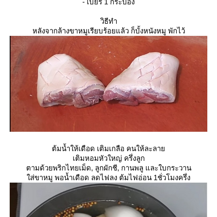
- เบียร์ 1 กระป๋อง
วิธีทำ
หลังจากล้างขาหมูเรียบร้อยแล้ว ก็บั้งหนังหมู พักไว้
ต้มน้ำให้เดือด เติมเกลือ คนให้ละลา
เติมหอมหัวใหญ่ ครึ่งลูก
ตามด้วยพริกไทยเม็ด, ลูกผักชี, กานพลู และใบกระวาน
ส่ขาหมู พอน้ำเดือด ลดไฟลง ต้มไฟอ่อน 1ชั่วโมงครึ่ง