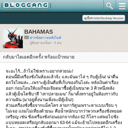
BAHAMAS
ฝากข้อความหลังไมค์
ผู้ติดตามบล็อก : 4 คน
กลับมาไดเอตอีกครั้ง พร้อมเป้าหมา
จะอะไร้...ถ้าไม่ใช่เพราะอยากสวยน่ะ!
ตอนนี้มีเครื่องชั่งในห้องแล้วจ้ะ และมันมาไล่ ๆ กับตู้เย็น! น่าตื่น
ตกใจไหมล่ะ...เพราะตู้เย็นคือที่เก็บของกินไงล่ะ หลังเงินค่าเรื่อง
ออก ก่อนโอนให้แม่ก็ขอเจียดมาซื้อตู้เย็นขนาด 3 คิวหนึ่งหลัง
ล้วตู้เย็นโตชิบาสี "เทาปลายเมฆ" ก็มาตั้งหราอยู่ในห้องราวกับ
ความฝัน (มาอยู่ตั้งนานเพิ่งจะมีตู้เย็น!)
ส่วนเครื่องชั่งซื้อจากแม็คโคร ลายการ์ตูนเพราะหาแบบเรียบ ๆ
ไม่เจอ แถมไม่เที่ยงด้วยนะ คือน้ำหนักเบากว่าพวกเครื่องชั่งหยอด
เหรียญ เช่น ชั่งเครื่องชั่งก่อนออกจากห้อง 62 กิโลฯ แต่พอไปชั่ง
บบหยอดเหรียญกลับออกมา 63-64 แม้จะย้ายไปหยอดอีกเครื่อง