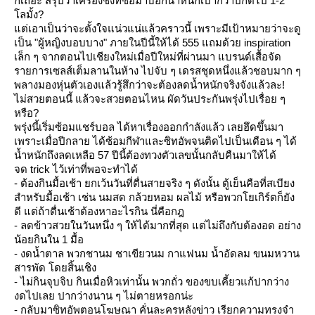
ก็เถอะ สรุปว่าเครื่องชั่งที่ซื้อมาบอกน้ำหนักเบากว่าปกติไป 1-2
ลมั้ง?
ต่เอาเป็นว่าจะตั้งใจแน่วแน่แล้วคราวนี้ เพราะมีเป้าหมายว่าจะดู
เป็น "ผู้หญิงบอบบาง" ภายในปีนี้ให้ได้ 555 แถมด้วย inspiration
เล็ก ๆ จากตอนไปเชียงใหม่เมื่อปีใหม่ที่ผ่านมา แบรนด์เสื้อจัด
รายการเซลส์เต็มลานในห้าง ไปจับ ๆ เดรสชุดหนึ่งแล้วชอบมาก ๆ
พลางมองหุ่นตัวเองแล้วรู้สึกว่าจะต้องลดน้ำหนักจริงจังแล้วละ!
ไม่สวยตอนนี้ แล้วจะสวยตอนไหน ผัดวันประกันพรุ่งไปเรื่อย ๆ
หรือ?
พรุ่งนี้เริ่มซ้อมแชร์บอล ได้หาเรื่องออกกำลังแล้ว เลยฮึดขึ้นมา
เพราะเมื่อปีกลาย ได้ซ้อมกีฬาและซิทอัพจนติดไปเป็นเดือน ๆ ได้
น้ำหนักถึงลดเหลือ 57 ปีนี้ต้องทวงตัวเลขนั้นกลับคืนมาให้ได้
จด trick ไว้เท่าที่พอจะทำได้
- ต้องกินมื้อเช้า ยกเว้นวันที่ตื่นสายจริง ๆ ดังนั้น ตู้เย็นคือที่สเบียง
สำหรับมื้อเช้า เช่น นมสด กล้วยหอม ผลไม้ หรือพวกโยเกิร์ตก็ยัง
ดี แต่ถ้าตื่นเช้าต้องหาอะไรกิน นี่คือกฎ
- ลดข้าวสวยในวันหนึ่ง ๆ ให้ได้มากที่สุด แต่ไม่ถึงกับต้องอด อย่าง
น้อยกินใน 1 มื้อ
- งดน้ำตาล พวกชานม ชาเขียวนม กาแฟนม น้ำอัดลม ขนมหวาน
สารพัด โดยสิ้นเชิง
- ไม่กินจุบจิบ กินเมื่อหิวเท่านั้น พวกถั่ว ของขบเคี้ยวแก้ปากว่าง
งดไปเลย ปากว่างนาน ๆ ไม่ตายหรอกน่ะ
- กลับมาซิทอัพตอนโฆษณา คั่นละครหลังข่าว เรียกความทรงจำ