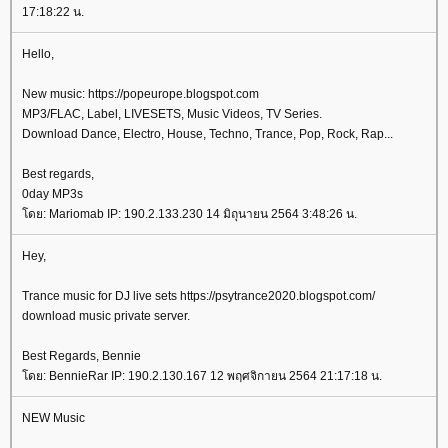
17:18:22 น.
Hello,
New music: https://popeurope.blogspot.com
MP3/FLAC, Label, LIVESETS, Music Videos, TV Series.
Download Dance, Electro, House, Techno, Trance, Pop, Rock, Rap...
Best regards,
0day MP3s
ดย: Mariomab IP: 190.2.133.230 14 มิถุนายน 2564 3:48:26 น.
Hey,
Trance music for DJ live sets https://psytrance2020.blogspot.com/
download music private server.
Best Regards, Bennie
ดย: BennieRar IP: 190.2.130.167 12 พฤศจิกายน 2564 21:17:18 น.
NEW Music