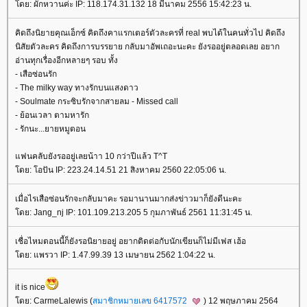
ดย: ผักหวานค่ะ IP: 118.174.31.132 18 มีนาคม 2556 15:42:23 น.
คิดถึงนิยายคุณเอ็กซ์ คิดถึงคาแรกเตอร์ตัวละครที่ real พบได้ในคนทั่วไป คิดถึง
นิสัยตัวละคร คิดถึงการบรรยาย กลับมาอัพเถอะนะคะ ยังรออยู่ตลอดเลย อยาก
อ่านทุกเรื่องอีกหลายๆ รอบ ทั้ง
- เสือซ่อนรัก
- The milky way ทางรักบนแสงดาว
- Soulmate กระซิบรักจากสายลม - Missed call
- ย้อนเวลา ตามหารัก
- รักนะ...ยายหมูตอน
ฟนคลับยังรออยู่เลยน้าา 10 กว่าปีแล้ว T^T
ดย: โอปัน IP: 223.24.14.51 21 สิงหาคม 2560 22:05:06 น.
เมื่อไรเสือซ่อนรักจะกลับมาคะ รอมานานมากส่งข่าวมาก็ยังดีนะคะ
ดย: Jang_nj IP: 101.109.213.205 5 กุมภาพันธ์ 2561 11:31:45 น.
เชื่อไหมตอนนี้ก็ยังรอนิยายอยู่ อยากติดต่อกับนักเขียนก็ไม่มีเฟส เฮ้อ
ดย: แพรวา IP: 1.47.99.39 13 เมษายน 2562 1:04:22 น.
it is nice
ดย: CarmeLalewis (
สมาชิกหมายเลข 6417572
) 12 พฤษภาคม 2564