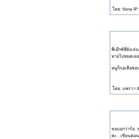
ดย: fiona IP
พี่เอ๊กซ์พี่ยัง
หนูก็รอเสือซ่อน
ดย: แพรวา IP
ขอบอกว่าร้อ..
คะ...เขียนต่อน