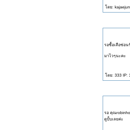
ดย: kajaejun
รอซื้อเสือซ่อนร
มาไวๆนะคะ
ดย: 333 IP: 
รอ คุณrobinhoo
ดูปั้บเลยค่ะ