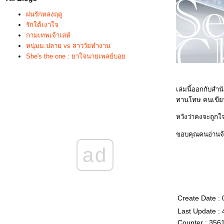
ฝนรักหลงฤดู
รักใต้เงาใจ
กามเทพเจ้าเล่ห์
หนุ่มม.ปลาย vs สาววัยทำงาน
She's the one : ยาใจนายเพลย์บอ
เล่มนี้ออกกับสำน
ทานโทษ คนเขียน
หวังว่าคงจะถูกใ
ขอบคุณคนอ่านจ
ad
Create Date :
Last Update :
Counter : 356