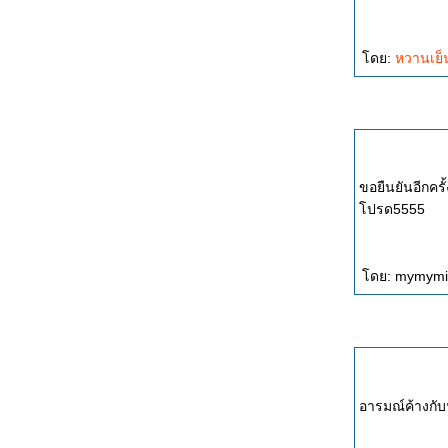
ดย:
หวานเย
ขอยืนยันอีกครั
ปรด5555
ดย: mymymisa
อารมณ์ค้างกับ