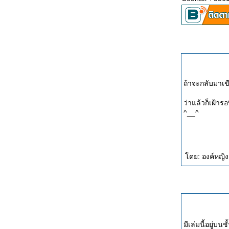
ถ้าจะกลับมาเขีย
ว่าแล้วก็เฝ้าร
^__^
ดย: องค์หญิง
มีเล่มนี้อยู่บ