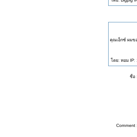
ดย: Bigpig I
คุณเอ็กซ์ ผมข
ดย: ทอม IP: 
ชื่อ 
Comment 