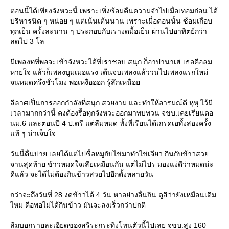
ตอนนี้ได้เพียงจังหวะนี้ เพราะเพิ่งซ้อมคืนความจำไปเมื่อเทอมก่อน ได้
บริหารนิด ๆ หน่อย ๆ แต่เน้นเต้นนาน เพราะเมื่อตอนนั้น ซ้อมเกือบ
ทุกเย็น ครั้งละนาน ๆ ประกอบกับเรางดมื้อเย็น ผ่านไปอาทิตย์กว่า
ลดไป 3 โล
มีเพลงทที่พอจะเข้าจังหวะได้ที่เราชอบ สนุก ก็อาปานาเฮ่ เธอคือลม
หายใจ แล้วก็เพลงบูมเมอแรง เต้นจบเพลงแล้ววนไปเพลงแรกใหม่
จนหมดครึ่งชั่วโมง พอเหงื่อออก รู้สึกเหนื่อ
ลีลาศเป็นการออกกำลังที่สนุก สวยงาม และทำให้อารมณ์ดี หุหุ ไว้มี
เวลามากกว่านี้ คงต้องรื้อทุกจังหวะออกมาทบทวน จขบ.เคยเรียนตอ
นม.6 และตอนปี 4 ป.ตรี แต่ลืมหมด ทั้งที่เรียนได้เกรดเอทั้งสองครั้ง
ท้ ๆ น่าเจ็บใจ
วันนี้ตื่นบ่าย เลยได้แต่ไปซื้อหมูกับไข่มาทำไข่เจียว กินกับข้าวสว
จานสุดท้าย ข้าวหมดใจเสียเหมือนกัน แต่ไม่ไปร มองแง่ดีว่าหมดน่ะ
ดีแล้ว จะได้ไม่ต้องกินข้าวสวยไปอีกตั้งหลายวัน
กว่าจะถึงวันที่ 28 งดข้าวได้ 4 วัน หาอย่างอื่นกิน ดูสิว่ายังเหมือนเดิม
ไหม คือพอไม่ได้กินข้าว มันจะลงเร็วกว่าปกติ
ลืมบอกรายละเอียดของสรีระกระทิงโทนตัวนี้ไปเลย จขบ.สูง 160