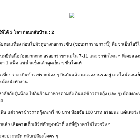
ให้ได้ 3 โลฯ ก่อนกลับบ้าน : 2
ัยตอนเที่ยง ก่อนไปมัวดูบางกอกกระซิบ (ชอบมากรายการนี้) ดื่มชาเย็นไอวี่ไ
านมยี่ห้อนี้อร่อยมากกกก อร่อยกว่าชานมใน 7-11 และชาชักไหน ๆ ที่เคยลองม
มา 1 แพ็ค แช่น้ำแข็งแล้วดูดเย็น ๆ ชื่นใจแท้
เที่ยง ว่าจะกินข้าวเพราะน้อง ๆ กินกันแล้ว แต่เจองานรออยู่ เดดไลน์ตอนเย
ะต้องนั่งทำงาน
ัยกับรุ่นน้อง ไปกินร้านอาหารตามสั่ง กินแค่ข้าวราดกุ้ง (เละ ๆ) ผัดผงกะหรี
ลา
พิษ แต่ราคาข้าวราดกุ้งกะหรี่ 40 บาท ห้อยจ๊อ 100 บาท อร่อยนะ แต่แพงว่ะ!
ีกแล้ว เสียดายเด็กเสิร์ฟตัวสูงหน้าตี๋ แต่พี่สู้ราคาไม่ไหวจริง ๆ
วจะประหยัด กลับเปลืองโคตร ๆ