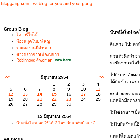
Bloggang.com : weblog for you and your gang
Group Blog
นับหนึ่งใหม่ ลด
ไดอารี่ใบไม้
ห้องสมุดในป่าใหญ่
ตื่นสาย ไปมหาล
รวมผลงานที่ผ่านมา
ข่าวคราวจากเมืองนิยา
ส่วนตัวคิดว่าช
Robinhood@woman
จะซื้อชานมไอวี่
ไปถึงมหาลัยตอน
<<
มิถุนายน 2554
>>
ได้กินข้าว เพรา
1
2
3
4
5
6
7
8
9
10
11
ตกค่ำออกจากมหาล
12
13
14
15
16
17
18
19
20
21
22
23
24
25
ต่หน้ามืดตา
26
27
28
29
30
ไม่ใช่อาหารเป็น
13 มิถุนายน 2554
นับหนึ่งใหม่ ลดให้ได้ 3 โลฯ ก่อนกลับบ้าน : 2
ไม่ไปกินร้านนี้อ
ทนที่ไดเอตแล้
All Blogs