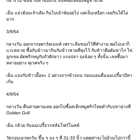
กลางวัน ซมซานหาของกิน จบที่หมี่เหลืองหมูชามโต
เย็น แจ่วฮ้อนเจ้าเดิม กินไปเม้าท์มอยไป แต่เจ็บเหงือก เลยกินได้ไม่
มาก
3/9/54
กลางวัน ออกจากอพาร์ตเมนท์ เพราะลืมของไว้ที่ทำงาน พอไปเอาก็
วะตลาด ซื้อกับข้าวมากินกับข้าวสวยที่หุงไว้ กับข้าวคือต้มข่าไก่ ไข่
ลูกเขย ผัดพริกหมูกับถั่วฝักยาว แกงปลา ถุงน้อย ๆ ทั้งนั้น เลยซื้อมา
หลายอย่าง ทุเรศจริง ๆ
เย็น แบ่งกับข้าวมื้อละ 2 อย่างจากข้างบน ก่อนนอนดื่มนมเปรี้ยวบีทา
เก้น
4/9/54
กลางวัน ตื่นสายตามเคย ออกไปซื้อสเต็กหมูพริกไทยดำกับปลาย่างที่
Golden Grill
เย็น กล้วย กับนมเปรี้ยวรสส้มโฟร์โมสต์
วัดรอบเอวทุกวัน ขึ้น ๆ ลง ๆ ที่ 31-33 นิ้ว แต่ดูท่าจะไม่อ้วนไปกว่านี้