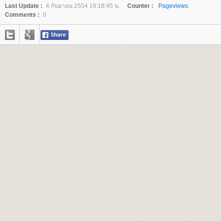
Last Update :
4 กันยายน 2554 19:18:45 น.
Counter :
Pageviews.
Comments :
0