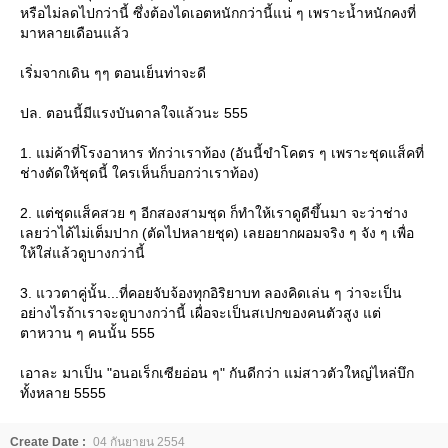
หรือไม่ลดไปกว่านี้ ซึ่งต้องไดเอตหนักกว่านี้แน่ ๆ เพราะน้ำหนักคงที่
มาหลายเดือนแล้ว
เริ่มจากเดิน ๆๆ ตอนเย็นท่าจะดี
ปล. ตอนนี้มีแรงบันดาลใจแล้วนะ 555
1. แม่ค้าที่โรงอาหาร ทักว่าเราท้อง (อันนี้ขำโคตร ๆ เพราะชุดแส็คที่
ช่างตัดให้ชุดนี้ ใครเห็นก็บอกว่าเราท้อง)
2. แต่ชุดแส็คสวย ๆ อีกสองสามชุด ก็ทำให้เราดูดีขึ้นมา จะว่าช่าง
เลยว่าได้ไม่เต็มปาก (ตัดไปหลายชุด) เลยอยากผอมจริง ๆ จัง ๆ เพื่อ
ห้ใส่แล้วดูบางกว่านี้
3. แววตาคู่นั้น...ที่คอยจับจ้องทุกอิริยาบท ลองคิดเล่น ๆ ว่าจะเป็น
อย่างไรถ้าเราจะดูบางกว่านี้ เผื่อจะเป็นสเปกของคนตัวสูง แต่
ตาหวาน ๆ คนนั้น 555
เอาละ มาเป็น "อนอเร็กเซียอ่อน ๆ" กันดีกว่า แม่สาวตัวใหญ่ไหล่บึก
ทั้งหลาย 5555
Create Date :
04 กันยายน 2554