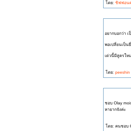
ดย:
ชิฟฟอนค
อยากบอกว่า เป็
พอเปลี่ยนเป็นย
เด่วนี้มีสูตรให
ดย:
peeshin
ชอบ Olay moist
หายากจังค่ะ
ดย: คนชอบ OL