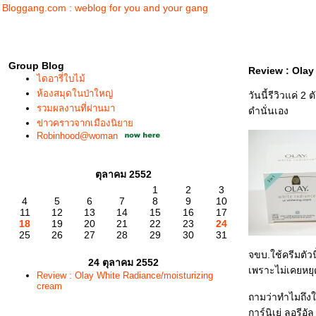
Bloggang.com : weblog for you and your gang
Group Blog
Review : Olay
ไดอารี่ใบไม้
ห้องสมุดในป่าใหญ่
วันนี้รีวิวแค่ 
รวมผลงานที่ผ่านมา
ดำนั่นเอง
ข่าวคราวจากเมืองนิยา
Robinhood@woman
ตุลาคม 2552
1
2
3
4
5
6
7
8
9
10
11
12
13
14
15
16
17
18
19
20
21
22
23
24
25
26
27
28
29
30
31
จขบ.ใช้ครีมตัวน
24 ตุลาคม 2552
เพราะไม่เคยหยุ
Review : Olay White Radiance/moisturizing
cream
ถามว่าทำไมถึงใช้
การ์นิเย่ ลอรีอัล