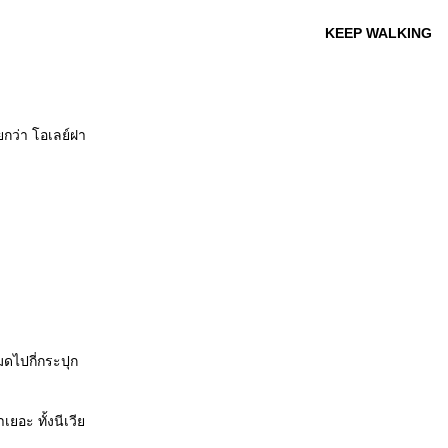
KEEP WALKING
ยกว่า โอเลย์ฝา
มดไปกี่กระปุก
าเยอะ ทั้งนีเวี