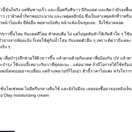
ัวนี้ข้นก็จริง แต่ซึมซาบเร็ว และเนื้อครีมสีขาว มีกันแดด และคิดว่ามีรองพื้
 เราผิวคล้ำก็ทาพอประมาณ และเหตุผลอีกข้อ ซึ่งเป็นสาเหตุหลักที่ว่าครีมนี้
วหน้าไม่แห้ง ยี่ห้ออื่น พอทาแป้งทับ หน้าแห้งเป็นขุยเลย...จึงใช้มาตลอด
ขาวขึ้นไหม กันแดดดีไหม คำตอบคือ ไม่ แต่ไม่อุดตันทำให้เกิดสิวใด ๆ ใช้มา
องสำอางจากห้องแป้ง ก็เลยใช้คู่กับน้ำโสม กันแดดตัวอื่น ๆ เพราะคิดว่านี่แหละ
จริง ๆ
สม เพื่อบำรุงลึกช่วยให้ผิวขาวขึ้น แล้วตามด้วยกันแดด เพื่อป้องกัน UV แล้วต
นและบำรุง ใช้แบบนี้เหมาะกับเราที่สุดอะนะ...แต่อนาคต ถ้ามีโอกาสได้ใช้ครีม
าแพงนิดหน่อยอาจเปลี่ยน แต่ถ้าแพงเวอร์ก็ไม่เอา ตัวนี้ราคาไม่แพง หวังใจว
มัลชั่นโคเซ่หมด ไม่มีครีมกลางคืนใช้ และยังไม่มีงบ เลยลองซื้อมาลองหลังเ
 Olay moisturizing cream