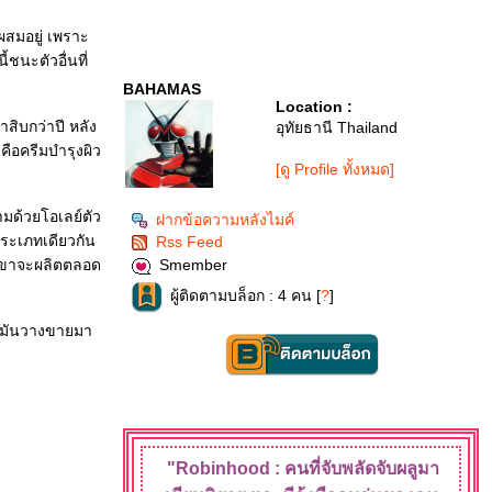
นผสมอยู่ เพราะ
ชนะตัวอื่นที่
BAHAMAS
Location :
สิบกว่าปี หลัง
อุทัยธานี Thailand
 คือครีมบำรุงผิว
[ดู Profile ทั้งหมด]
ามด้วยโอเลย์ตัว
ฝากข้อความหลังไมค์
ประเภทเดียวกัน
Rss Feed
่าเขาจะผลิตตลอด
Smember
ผู้ติดตามบล็อก : 4 คน [
?
]
ห็นมันวางขายมา
"Robinhood : คนที่จับพลัดจับผลู
มา