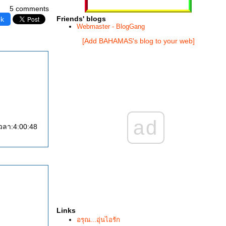
5 comments
Friends' blogs
ok
Webmaster - BlogGang
[Add BAHAMAS's blog to your web]
ad
Links
อรุณ...อุ่นไอรัก