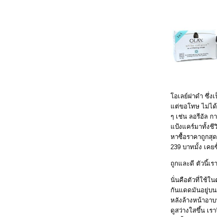
อเลย์ฝาดำ ซึ่งเป
ต่ขอโทษ ไม่ได้ช่
ๆ เช่น ลอรีอัล ก
ป้งแคร์มาทั้งชีว
หาซื้อราคาถูกสุ
239 บาทมั้ง เคยซ
ถูกและดี ตัวนี้เ
นั่นคือตัวที่ใช้
กันแดดมันอยู่บน
หลังล้างหน้าอาบ
ดูสว่างใสขึ้น เ