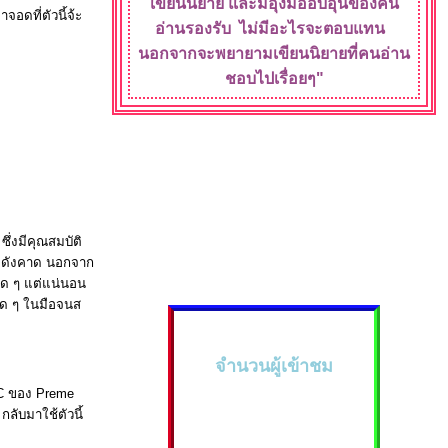
เขียนนิยา
ละมีอุ้งมืออบอุ่น
ของคน
จอดที่ตัวนี้จ้ะ
อ่านรองรับ
ไม่มีอะไรจะ
ตอบแทน
นอกจากจะพยายามเขียนนิยายที่คนอ่าน
ชอบไปเรื่อยๆ"
ึ่งมีคุณสมบัติ
ริงดังคาด นอกจาก
นิด ๆ แต่แน่นอน
ิด ๆ ในมือจนส
จำนวนผู้เข้าชม
 C ของ Preme
กลับมาใช้ตัวนี้