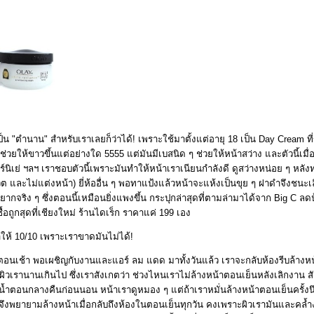
็น "ตำนาน" สำหรับเราเลยก็ว่าได้! เพราะใช้มาตั้งแต่อายุ 18 เป็น Day Cream ที
วยให้ขาวขึ้นแต่อย่างใด 5555 แต่มันมีเบสนิด ๆ ช่วยให้หน้าสว่าง และตัวนี้เมื่อเท
าร์นิเย่ ฯลฯ เราชอบตัวนี้เพราะมันทำให้หน้าเราเนียนกำลังดี ดูสว่างหน่อย ๆ หลัง
ิต และไม่แต่งหน้า) ยี่ห้ออื่น ๆ พอทาแป้งแล้วหน้าจะแห้งเป็นขุย ๆ ฝาดำจึงชนะเ
ดยากจริง ๆ ซึ่งตอนนี้เหมือนยิ่งแพงขึ้น กระปุกล่าสุดที่ตามล่ามาได้จาก Big C 
ื้อถูกสุดที่เชียงใหม่ ร้านไดเร็ก ราคาแค่ 199 เอง
ราให้ 10/10 เพราะเราขาดมันไม่ได้!
ในตอนเช้า พอเผชิญกับงานและแอร์ ลม แดด มาทั้งวันแล้ว เราจะกลับห้องรีบล้างหน้า
ผิวเรานานเกินไป ซึ่งเราสังเกตว่า ช่วงไหนเราไม่ล้างหน้าตอนเย็นหลังเลิกงาน 
น้ำตอนกลางคืนก่อนนอน หน้าเราดูหมอง ๆ แต่ถ้าเราหมั่นล้างหน้าตอนเย็นครั้งน
ราจึงพยายามล้างหน้าเมื่อกลับถึงห้องในตอนเย็นทุกวัน คงเพราะผิวเรามันและคล้ำง