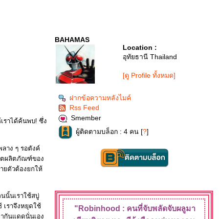
BAHAMAS
Location :
อุทัยธานี Thailand
[ดู Profile ทั้งหมด]
ฝากข้อความหลังไมค์
Rss Feed
Smember
ราได้ค้นพบ! ซึ่ง
ผู้ติดตามบล็อก : 4 คน [
?
]
ลาง ๆ รอตังค์
เซตผลิตภัณฑ์ของ
หลายตัวต้องยกให้
นนั้นเราใช้สบู่
 เราจึงหยุดใช้
"Robinhood : คนที่จับพลัดจับผลู
มา
่ทากันแดดนั่นเอง