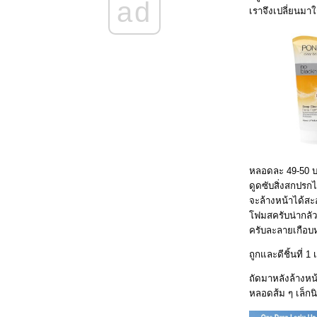
ad
เราจึงเปลี่ยนมาใ
นับหนึ่งใหม่ ลดให้ได้ 3 โลฯ ก่อนกลับบ้าน
สรุปผล Project ลด 5 โลฯ
จากนี้ถึงสิ้นเดือน พ.ค. ลดให้ได้ 5 โล
จากนี้ถึงสิ้นเดือน พ.ค. ลดให้ได้ 5 โล
จากนี้ถึงสิ้นเดือน พ.ค. ลดให้ได้ 5 โล
จากนี้ถึงสิ้นเดือน พค. ลดให้ได้ 5 โล
review : โฟม Biore และ h & s (ของฝากจากญี่ปุ่น)
Review : Olay White Radiance/moisturizing
cream
Review : KOSE 5 ตัว จากคนผิวคล้ำ & มัน
หลอดละ 49-50 บาท
ดูดซับสิ่งสกปรก
จะล้างหน้าได้สะอ
ฟมสครับน่ากลัว
ครับละลายเกือบ
ถูกและดีชิ้นที่
ถัดมาหลังล้างหน
หลอดส้ม ๆ เล็กนิ