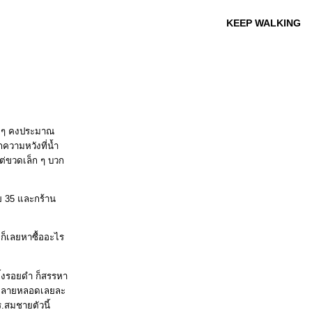
KEEP WALKING
ัง ๆ คงประมาณ
กความหวังที่น้ำ
แต่ขวดเล็ก ๆ บวก
วัย 35 และกร้าน
 ก็เลยหาซื้ออะไร
ทิ้งรอยดำ ก็สรรหา
ู่หลายหลอดเลยละ
ร.สมชายตัวนี้