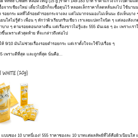
al White Cream หลอดใหญ่ (15 g.)ราคา 149-183 บาท ราคาแกว่งไกวไปตามแต่จ
ื้อจากเชียงใหม่ เดี๋ยวไปอีกก็จะซื้อตุนไว้ หลอดเล็กราคาก็ลดหลั่นลงไป ใช้นา
 รอยกระ ผลที่ได้รอยดำรอยกระจางลง แต่ไม่มากจนมองไม่เห็นนะ ยังเห็นบาง 
เนียนใสไม่รู้ตัว เพื่อน ๆ ทักว่าผิวเรียบกริบเชียว เราเลยแปลกใจนิด ๆ แต่ลองสังเก
ทาบาง ๆ ตามรอยตอนกลางคืน แต่เรื่องขาวไม่รู้แฮะ 555 มันเฉย ๆ อะ เพราะเ
ึ้นเพราะตัวสุดท้าย ที่จะกล่าวถึงต่อไป
าให้ 9/10 มันไม่ช่วยเรื่องรอยดำรอยกระ แต่เราตั้งใจจะใช้ไปเรื่อย ๆ
พราะดีที่สุด และถูกที่สุด นั่นคือ...
 แบบซอง 10 บาทนี่เอง! 555 ราคาซองละ 10 บาทแต่ผลลัพธ์ที่ได้คือผิวเนียนใส แล