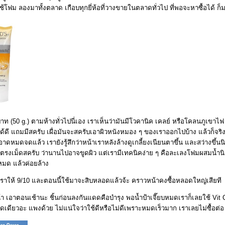
ช้โฟม ลองมาทั้งตลาด เกือบทุกยี่ห้อที่วางขายในตลาดทั่วไป ที่พอจะหาซื้อได้ ก็มา
 (50 g.) ตามห้างทั่วไปนี่เอง เราเห็นว่ามันมีโวคานิค เคลย์ หรือโคลนภูเขาไฟ ซ
ได้ดี แถมมีสครับ เผื่อมันจะสครับเอาผิวหนังหมอง ๆ ของเราออกไปบ้าง แล้วก็จ
าดหมดจดแล้ว เรายังรู้สึกว่าหน้าเราหลังล้างดูเกลี้ยงเนียนตาขึ้น และสว่างขึ้น
ตรงเม็ดสครับ ว่านานไปอาจขูดผิว แต่เรามีเทคนิคง่าย ๆ คือละเลงโฟมผสมน้ำน
หมด แล้วค่อยล้าง
 1 เราให้ 9/10 และตอนนี้ใช้มาจะสิบหลอดแล้วจ้ะ คราวหน้าคงซื้อหลอดใหญ่เสียที
้า เอาตอนเช้านะ ชิ้นก่อนลงกันแดดคือบำรุง พอน้ำป้าเจี๊ยบหมดเราก็เลยใช้ Vit
ดเดียวอะ แพงด้วย ไม่แน่ใจว่าใช้ดีหรือไม่ดีเพราะหมดเร็วมาก เราเลยไม่ซื้อต่อ 