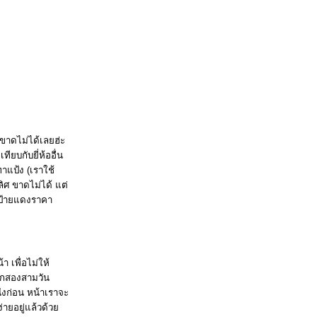
่ขาดไม่ได้เลยฮ่ะ
ียบกับยี่ห้ออื่น
ทาแป้ง (เราใช้
ลิศ ขาดไม่ได้ แต่
ลดป้ายแดงราคา
 เพื่อไม่ให้
สักสองสามวัน
ึงก่อน หน้าเราจะ
่ายอยู่แล้วด้ว