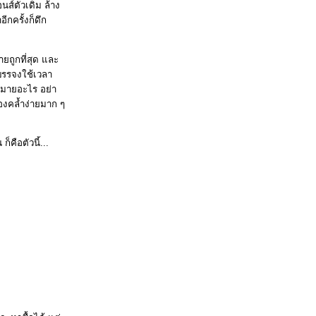
ส์ตัวเดิม ล้าง
กครั้งก็ดึก
ายถูกที่สุด และ
บรรจงใช้เวลา
กมายอะไร อย่า
มองคล้ำง่ายมาก ๆ
คือตัวนี้...