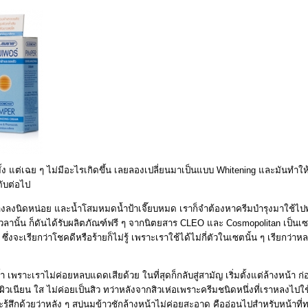
้ง แต่เฉย ๆ ไม่มีอะไรเกิดขึ้น เลยลองเปลี่ยนมาเป็นแบบ Whitening และมันทำให้เ
ับต่อไป
งลงนิดหน่อย และน้ำโสมหมดน้ำป้าเจี๊ยบหมด เราก็จำต้องหาครีมบำรุงมาใช้ไปพ
เวลานั้น ก็ดันได้รับผลิตภัณฑ์ฟรี ๆ จากนิตยสาร CLEO และ Cosmopolitan เป็น
ซึ่งจะเรียกว่าโชคดีหรือร้ายก็ไม่รู้ เพราะเราใช้ได้ไม่กี่ตัวในเซตนั้น ๆ เรียกว่า
ำ เพราะเราไม่ค่อยหลบแดดเสียด้วย ในที่สุดก็กลับสู่สามัญ เริ่มตั้งแต่ล้างหน้า ก่อ
วเนียน ใส ไม่ค่อยเป็นสิว ทว่าหลังจากสิวเห่อเพราะครีมชนิดหนึ่งที่เราหลงไปใช้
ละรู้สึกด้วยว่าหลัง ๆ สบู่นมข้าวชักล้างหน้าไม่ค่อยสะอาด คืออ่อนไปสำหรับหน้าที