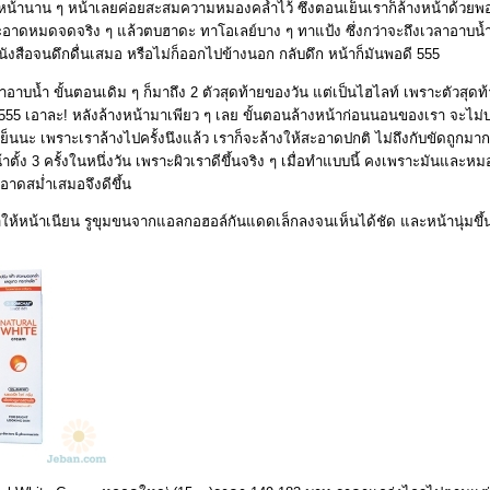
หน้านาน ๆ หน้าเลยค่อยสะสมความหมองคล้ำไว้ ซึ่งตอนเย็นเราก็ล้างหน้าด้วยพอน
อาดหมดจดจริง ๆ แล้วตบฮาดะ ทาโอเลย์บาง ๆ ทาแป้ง ซึ่งกว่าจะถึงเวลาอาบน้ำอี
ังสือจนดึกดื่นเสมอ หรือไม่ก็ออกไปข้างนอก กลับดึก หน้าก็มันพอดี 555
อาบน้ำ ขั้นตอนเดิม ๆ ก็มาถึง 2 ตัวสุดท้ายของวัน แต่เป็นไฮไลท์ เพราะตัวสุดท้
ด 555 เอาละ! หลังล้างหน้ามาเพียว ๆ เลย ขั้นตอนล้างหน้าก่อนนอนของเรา จะไม่
นนะ เพราะเราล้างไปครั้งนึงแล้ว เราก็จะล้างให้สะอาดปกติ ไม่ถึงกับขัดถูกมา
น้าตั้ง 3 ครั้งในหนึ่งวัน เพราะผิวเราดีขึ้นจริง ๆ เมื่อทำแบบนี้ คงเพราะมันและห
าดสม่ำเสมอจึงดีขึ้น
่ทำให้หน้าเนียน รูขุมขนจากแอลกอฮอล์กันแดดเล็กลงจนเห็นได้ชัด และหน้านุ่มขึ้น ก็