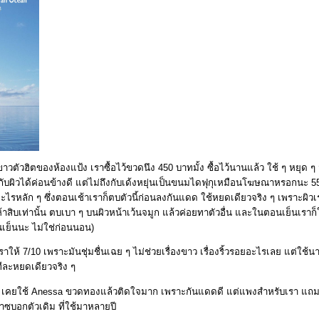
วตัวฮิตของห้องแป้ง เราซื้อไว้ขวดนึง 450 บาทมั้ง ซื้อไว้นานแล้ว ใช้ ๆ หยุด 
่นกับผิวได้ค่อนข้างดี แต่ไม่ถึงกับเด้งหยุ่นเป็นขนมไดฟุกุเหมือนโฆษณาหรอกนะ 55
ะไรหลัก ๆ ซึ่งตอนเช้าเราก็ตบตัวนี้ก่อนลงกันแดด ใช้หยดเดียวจริง ๆ เพราะผิว
ิบเท่านั้น ตบเบา ๆ บนผิวหน้าเว้นจมูก แล้วค่อยทาตัวอื่น และในตอนเย็นเราก็ใช
นเย็นนะ ไม่ใช่ก่อนนอน)
 เราให้ 7/10 เพราะมันชุ่มชื่นเฉย ๆ ไม่ช่วยเรื่องขาว เรื่องริ้วรอยอะไรเลย แต่ใช
ีละหยดเดียวจริง ๆ
 เคยใช้ Anessa ขวดทองแล้วติดใจมาก เพราะกันแดดดี แต่แพงสำหรับเรา แถมล้
มาซบอกตัวเดิม ที่ใช้มาหลายปี