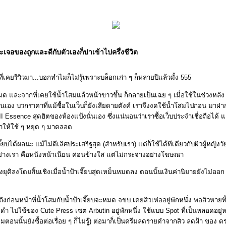
เจอของถูกและดีกับตัวเองก็ปาเข้าไปครึ่งชีวิต
ี่เคยรีวิวมา...บอกทำไมก็ไม่รู้เพราะบล็อกเก่า ๆ ก็หลายปีแล้วมั้ง 555
มด และจากที่เคยใช้น้ำโสมแล้วหน้าขาวขึ้น ก็กลายเป็นเฉย ๆ เมื่อใช้ในช่วงหล
ั่นเอง บวกราคาที่แม้ซื้อในเว็บก็ยังเสียดายตังค์ เราจึงงดใช้น้ำโสมไปก่อน มาฝา
-II Essence สุดฮิตของห้องแป้งนั่นเอง ซึ่งแน่นอนว่าเราซื้อเว็บประจำเชื่อถือได้ 
ทำให้ใช้ ๆ หยุด ๆ มาตลอด
ี๊ยบได้ผลนะ แม้ไม่ดีเลิศประเสริฐสุด (สำหรับเรา) แต่ก็ใช้ได้ทีเดียวกับผิวผู้หญิง
่างเรา คือหนังหน้าเนียน ค่อนข้างใส แต่ไม่กระจ่างอย่างโฆษณา
งยุติลงโดยสิ้นเชิงเมื่อน้ำป้าเจี๊ยบสุดเหม็นหมดลง ตอนนั้นเงินค่านิยายยังไม่ออก
งก่อนหน้าที่น้ำโสมกับน้ำป้าเจี๊ยบจะหมด จขบ.เคยสิวเห่ออยู่พักหนึ่ง พอสิวหาย
 ไปใช้ของ Cute Press เซต Arbutin อยู่พักหนึ่ง ใช้แบบ Spot ที่เป็นหลอดอย
ตอนนั้นยังซื้อต่อเรื่อย ๆ ก็ไม่รู้) ต่อมาก็เป็นครีมลดรายดำจากสิว ลดฝ้า ของ ด