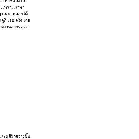
ะหาซื้อได้ แต่
นนะเพราะเราทา
ๆ แต่ผลพลอยได้
ตดูก็ เออ จริง เล
ราใช้มาหลายหลอด
ะดูสีผิวสว่างขึ้น