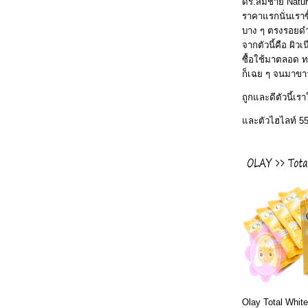
ดร.สมชาย Natur
ราคาแรกนั่นเราซ
บาง ๆ ตรงรอยดำ
จากตัวนี้คือ ผิว
ซื้อใช้มาตลอด 
ก็เฉย ๆ จนมาขาวข
ถูกและดีตัวนี้เร
ละตัวไฮไลท์ 555 เ
Olay Total White