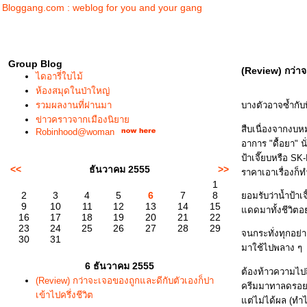
Bloggang.com : weblog for you and your gang
Group Blog
(Review) กว่าจะ
ไดอารี่ใบไม้
ห้องสมุดในป่าใหญ่
รวมผลงานที่ผ่านมา
บางตัวอาจซ้ำกับท
ข่าวคราวจากเมืองนิยา
สืบเนื่องจากงบห
Robinhood@woman
อาการ "ดื้อยา" น
ป้าเจี๊ยบหรือ SK
<<
ธันวาคม 2555
>>
ราคาเอาเรื่องก็
1
2
3
4
5
6
7
8
อมรับว่าน้ำป้าเจ
9
10
11
12
13
14
15
ดดมาทั้งชีวิตอย
16
17
18
19
20
21
22
23
24
25
26
27
28
29
จนกระทั่งทุกอย่า
30
31
มาใช้ไปพลาง ๆ
6 ธันวาคม 2555
ต้องท้าวความไปถึ
(Review) กว่าจะเจอของถูกและดีกับตัวเองก็ปา
ครีมมาทาลดรอยดำ
เข้าไปครึ่งชีวิต
ต่ไม่ได้ผล (ทำไม