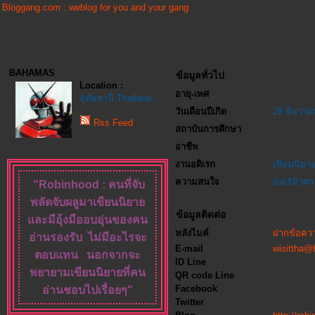
Bloggang.com : weblog for you and your gang
BAHAMAS
ข้อมูลทั่วไป
Location :
อายุ-เพศ
อุทัยธานี Thailand
วันเดือนปีเกิด
28 ธันวาค
Rss Feed
สถาบันการศึกษา
อาชีพ
งานอดิเรก
เขียนนิยาย
ความสนใจ
เบอร์มิวดา
"Robinhood : คนที่จับ
พลัดจับผลู
มาเขียนนิยาย
ข้อมูลติดต่อ
และมีอุ้งมืออบอุ่น
ของคน
หลังไมค์
ฝากข้อควา
อ่านรองรับ
ไม่มีอะไรจะ
E-mail
wisittha@
ตอบแทน
นอกจากจะ
ID Line
พยายามเขียนนิยายที่คน
QR code Line
Facebook
อ่านชอบไปเรื่อยๆ"
Twitter