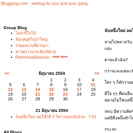
Bloggang.com : weblog for you and your gang
Group Blog
นับหนึ่งใหม่ ลด
ไดอารี่ใบไม้
ห้องสมุดในป่าใหญ่
หายไปหลายวัน เ
รวมผลงานที่ผ่านมา
ฮะ
ข่าวคราวจากเมืองนิยา
Robinhood@woman
ตายแล้วฉัน!!
กว่าจะลงแต่ละข
<<
มิถุนายน 2554
>>
1
2
3
4
คร ๆ ก็ทักว่าผ
5
6
7
8
9
10
11
12
13
14
15
16
17
18
ดีใจ ๆๆ ที่คนอื
19
20
21
22
23
24
25
26
27
28
29
30
หมายไม่ใช่แค่นี้
21 มิถุนายน 2554
จขบ.มีความคิดขึ
นับหนึ่งใหม่ ลดให้ได้ 3 โลฯ ก่อนกลับบ้าน : 7-10
ต่มีสิ่งหนึ่งทำไ
กระจก
All Blogs