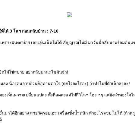
ให้ได้ 3 โลฯ ก่อนกลับบ้าน : 7-10
พราะฝนตกบ่อย เลยเล่นเน็ตไม่ได้ สัญญาณไม่มี มาวันนี้กลับมาพร้อมต้นแขนท
ีดไม่ใช่สบาย อย่ากลับมานะไขมันจ๋า!
อมลง น้องคนอวบอ้วนก็อุทานตกใจ (ตกใจอะไรอะ) ว่าทำไมพี่ตัวเล็กลงล่ะ!
่นมองเห็นความเปลี่ยนแปลง ทั้งที่ลดลงแค่ไม่กี่กิโลฯ โฮะ ๆๆ แต่ยังลำพองใจไม
้นมาได้อีกอย่าง สายวัดรอบเอว เครื่องชั่งน้ำหนัก ทำอะไรจขบ.ไม่ได้ (ถ้าตร
ด้