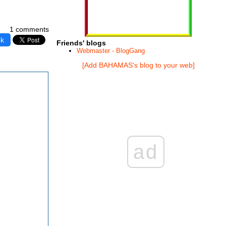
1 comments
ok
Friends' blogs
Webmaster - BlogGang
[Add BAHAMAS's blog to your web]
ad