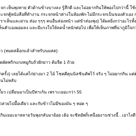
ระจก เห็นพุงหาย ตัวด้านข้างบางลง รู้สึกดี และไม่อยากกินให้พองไปกว่านี้ ใช้
กระจกตู้หนังสือที่ทำงาน กระจกหน้าต่างในห้องพัก-ไม่มีกระจกเป็นของตัวเอง
ราเห็นและผ่าน ส่อง ๆๆๆ คนอื่นส่องหน้า แต่ข้าส่องพุง) ได้ผลยิ่งกว่าอะไรท
เห็นตัวเองผอมลง และมีแรงใจให้ลดน้ำหนักต่อไป เพื่อให้เห็นภาพที่น่าภูมิใจกว่
ก้ว (หมดสต็อกแล้วสำหรับนมสด)
ผัดพริกแกงหมูกับถั่วฝักยาว ต้มจืด 1 ถ้ว
กครั้ง) เลยได้แค่ไก่ย่างมา 2 ไม้ โชคดีตุนนิสชินคัพไว้ จริง ๆ ไม่อยากกิน แต่ต
อนไม่หลับ
้ยว เปลี่ยนมาเป็นบีทาเก้น เพราะเยอะกว่า 55
ข้าวสวยไปมื้อเดียว และกับข้าวไม่มีของมัน ๆ ทอด ๆ
ัง กินเยอะมาหลายวันพุงกลับมาย้อย เฮ้อ จะซิทอัพก็เหนื่อยงานช่วงนี้...เอาไงดี