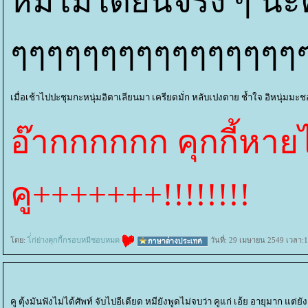
หมีไม่ได้ยินจริง ๆ น
ๆๆๆๆๆๆๆๆๆๆๆๆๆๆๆๆ
เมื่อเช้าไปปะชุมกะหนุ่มอิตาเลียนมา เครียดมั่ก หลับเปงตาย ช้ำใจ อิหนุ่มม
อ๊ากกกกกก คุกกี้หายไ
คู+++++++!!!!!!!!
ดย:
ไ่่ก่ย่างคุกกี้กรอบหมีชอบหมด
วันที่: 29 เมษายน 2549 เวลา:1
คู ตุ้งมันฟังไม่ได้ศัพท์ จับไปอีเดียด หมียังพูดไม่จบว่า คูแก่ เอ้ย อายุมาก แต่ยัง