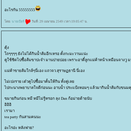
อะไรกัน 55555555
ดย:
นายเบียร์
วันที่: 29 เมษายน 2549 เวลา:19:05:47 น.
ตุ้ง
ถๆๆๆๆ ยังไม่ได้กินน้ำส้มอีกเหรอ ตั้งกะมะวานแน่ะ
คูใช้ชิดไปซื้อส้มขาปะจำ มานปายบ่อย เพราะอาตี๋ลูกแม่ค้าหน้าเหมือนจางวู มา
ม่ค้าขายส้มใกล้ๆนี่เอง แถวจว.สุราษฏธานี นี่เอง
ไม่เปงราย เด๋วคูไปซื้อมาคั้นให้กิน ทั้งคู่เล
ไปกะนางพยาบาลใจดีก่อนนะ อาบน้ำ ประแป้งหอมๆ แล้วมากินน้ำส้มกับขนมคุกก
ขมายกินก่อน หมี หมีไม่รู้หรอก ลุง Dan ก้อม่ายด้ายนับ
อิอิอิ
เรามา
tea party กันสามคนนะ
อะไรอ่ะ หลังฟาย?