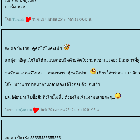
เนี่ยะ สอนอยู่เนี๊ยะ
มะเห็งเหงอ?
ดย:
Tinglish
วันที่: 29 เมษายน 2549 เวลา:19:00:42 น.
สะ-ตอ-บ๊ะ-เร่อ...คูคิดได้ไงคะเนี่ย..
ต่ตุ้งว่าอิคุณโจไม่ได้ตะแบงตอบผิดด้วยจิตใจงามหรอกนะเคอะ มิสมควรที่คูจะใ
ขอหักคะแนนเจ๊โจค่ะ....เล่นมาหาว่าตุ้งพลังฟาย...
เดี๋ยวก็อัพวันละ 10 บล๊อกซ
อ๊ะ...นางพยาบาลมาตามกลับห้อง เจ๊โจกลับด้วยกันเร็ว...
ปล. อิชิดมานไปซื้อส้มถึงไร่มั้งเนี่ย ตุ้งยังไม่เห็นเงามันเรยค่ะคู...
ดย:
กวางตุ้งหวาน
วันที่: 29 เมษายน 2549 เวลา:19:01:05 น.
สะ-ตอ-บ๊ะ-เร่อ 55555555555555