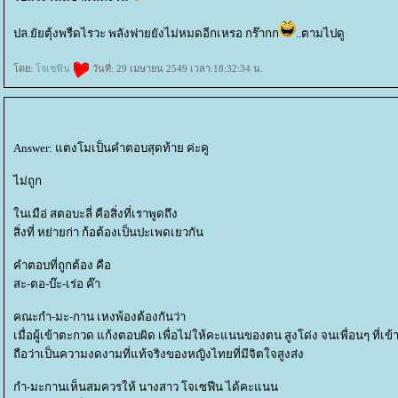
ปล.ยัยตุ้งพรืดไรวะ พลังฟายยังไม่หมดอีกเหรอ กร๊ากก
..ตามไปดู
ดย:
จเซฟิน
วันที่: 29 เมษายน 2549 เวลา:18:32:34 น.
Answer: แตงโมเป็นคำตอบสุดท้าย ค่ะคู
ไม่ถูก
นเมือ่ สตอบะลี่ คือสิ่งที่เราพูดถึง
สิ่งที่ หย่ายก่า ก้อต้องเป็นปะเพดเยวกัน
คำตอบที่ถูกต้อง คือ
สะ-ตอ-บ๊ะ-เร่อ ค๊า
คณะกำ-มะ-กาน เหงพ้องต้องกันว่า
เมื่อผู้เข้าตะกวด แก้งตอบผิด เพื่อไม่ให้คะแนนของตน สูงโด่ง จนเพื่อนๆ ที่
ถือว่าเป็นความงดงามที่แท้จริงของหญิงไทยที่มีจิตใจสูงส่ง
กำ-มะกานเห็นสมควรให้ นางสาว โจเซฟีน ได้คะแนน