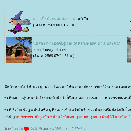
๏ .... เบี้ยน้อยหอยน้อย ... ๏
นกโก๊ก
(14 ม.ค. 2569 00:01:25 น.)
นมัสการพระองค์ปฐม ณ วัดหลวงพ่อสด ดำเนินสะดวก
ราชบุรี
newyorknurse
(5 ม.ค. 2569 07:24:56 น.)
คือ โจตอบไม่ได้เคอะคู เพราะโจเสมอโต้น เสมอปลาย กริยาก็ง้ามงาม เลยตอบไม่ล่าย
ps.ที่บอกว่าคุ้นหน้าโจโรงบาลบ้าน่ะ โจก็นึกไม่ออกว่าโรงบาลไหน เพราะตอนที่โ
ps.ที่ 2 ส่วน ซังวู แฟนไอ้ชิด คูทิงต้องเข้าใจว่ามันรักของมันจะพรืดยังไงมันก็
สำคัญ
มันรักเพราะซังวูหน้าเหมือนลิงนี่แหละ (มันบอก) กลายพันธุ์ดี ไม่เหมือน
ดย:
จเซฟิน
วันที่: 29 เมษายน 2549 เวลา:17:27:43 น.