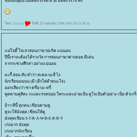
ขอขอบคุณในมิดตะระจิต ด้วย มิดตะระใจ ค่ะ
ดย:
Tinglish
วันที่: 29 เมษายน 2549 เวลา:18:51:56 น.
น่ใจดิ๊ โจเลาสอนภาษาปะกิต แน่นอน
ปีนี้เราจะต้องได้รางวัล การสอนภาษาต่างดอย ดีเด่น
จากกะซวงศึกสา อย่างแน่นอน
มะกี้ สอน สับ คำว่า สะตอ-บะลี่ ไง
นักเรียนนนนน (มี เอ๊กโค่ด้วยนะโจ)
ออกเสียงว่า ซา-ตร๊อ-บะ-หรี่
พูดตามคูสิคะ กะแดะๆๆหน่อย ใคกะแดะม่ายเป้น ดูโจเป้นตัวอย่าง เนี่ย ตัวเกร
อ้าว ทีนี้ ทุกคน เขียนตามคู
คูจะให้มังคุด เขียนให้ดู
มังคุดเขียน S-T-R-A-W-B-E-R-R-Y
เก่งมาก มังคุด
เก่งมากนักเรียน