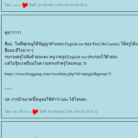
ดย:
asariss
วันที่: 29 เมษายน 2549 เวลา:23:00:28 น.
คูขาาาาา
ฮืออ.. ในที่สุดหนูก็มีปัญญาทำเพลง English tea ของ Paul McCartney ให้ครูได้
ฮือออ ดีใจมาก ๆ
รบกวนครูไปฟังด้วยนะคะ หนูวาดรูป English tea ประกอบไว้ด้วยล่ะ
ต่ไม่รู้จะเหมือนในความทรงจำครูไหมหนอ :D
https://www.bloggang.com/viewdiary.php?id=mingki&group=3
------
ปล. การบ้านงวดนี้หนูขอใช้คำว่า fake ได้ไหมคะ
ดย:
หมาเลี้ยงแกะ
วันที่: 29 เมษายน 2549 เวลา:23:26:01 น.