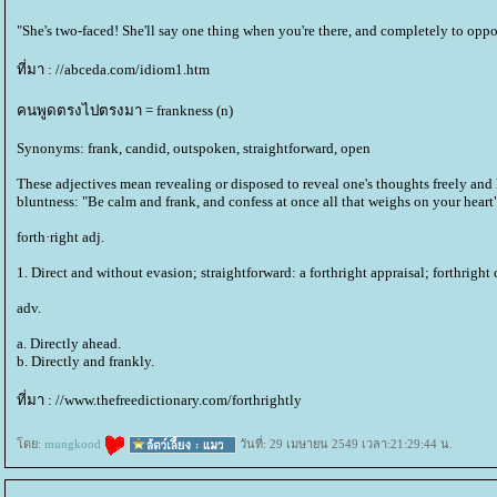
"She's two-faced! She'll say one thing when you're there, and completely to oppo
ที่มา : //abceda.com/idiom1.htm
คนพูดตรงไปตรงมา = frankness (n)
Synonyms: frank, candid, outspoken, straightforward, open
These adjectives mean revealing or disposed to reveal one's thoughts freely and 
bluntness: "Be calm and frank, and confess at once all that weighs on your heart
forth·right adj.
1. Direct and without evasion; straightforward: a forthright appraisal; forthright 
adv.
a. Directly ahead.
b. Directly and frankly.
ที่มา : //www.thefreedictionary.com/forthrightly
ดย:
mungkood
วันที่: 29 เมษายน 2549 เวลา:21:29:44 น.