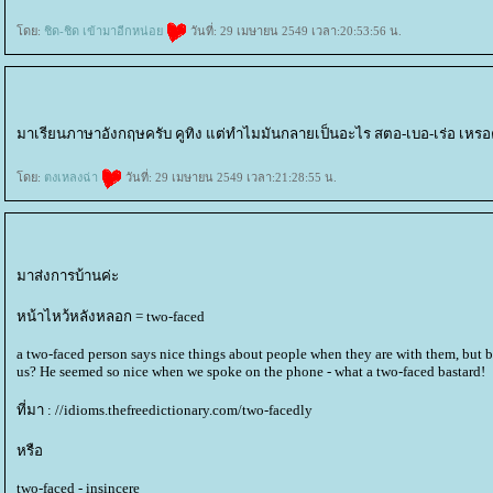
ดย:
ชิด-ชิด เข้ามาอีกหน่อ
วันที่: 29 เมษายน 2549 เวลา:20:53:56 น.
มาเรียนภาษาอังกฤษครับ คูทิง แต่ทำไมมันกลายเป็นอะไร สตอ-เบอ-เร่อ เหรอ
ดย:
ตงเหลงฉ่า
วันที่: 29 เมษายน 2549 เวลา:21:28:55 น.
มาส่งการบ้านค่ะ
หน้าไหว้หลังหลอก = two-faced
a two-faced person says nice things about people when they are with them, but 
us? He seemed so nice when we spoke on the phone - what a two-faced bastard!
ที่มา : //idioms.thefreedictionary.com/two-facedly
หรือ
two-faced - insincere