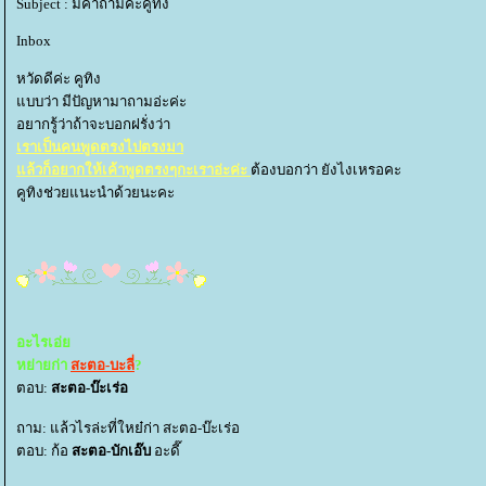
Subject : มีคำถามค่ะคูทิง
Inbox
หวัดดีค่ะ คูทิง
บบว่า มีปัญหามาถามอ่ะค่ะ
อยากรู้ว่าถ้าจะบอกฝรั่งว่า
เราเป็นคนพูดตรงไปตรงมา
ล้วก็อยากให้เค้าพูดตรงๆกะเราอ่ะค่ะ
ต้องบอกว่า ยังไงเหรอคะ
คูทิงช่วยแนะนำด้วยนะคะ
อะไรเอ่
หย่ายก่า
สะตอ-บะลี่
?
ตอบ:
สะตอ-บ๊ะเร่อ
ถาม: แล้วไรล่ะที่ใหย๋ก่า สะตอ-บ๊ะเร่อ
ตอบ: ก้อ
สะตอ-บักเอ๊บ
อะดี๊