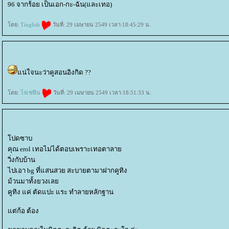
96 จากร้อย เป็นเอก-กะ-ฉัน(และเทอ)
ดย:
Tinglish
วันที่: 29 เมษายน 2549 เวลา:18:45:29 น.
น่ใจนะว่าคูสอนอิงกิด ??
ดย:
จเซฟิน
วันที่: 29 เมษายน 2549 เวลา:18:51:33 น.
ปดซาบ
คุณ erol เทอไม่ได้ตอบเพราะเทอตาลา
วิ่งกับบ้าน
ไปเอา bg ที่แสนสวย สะบายตามาฝากคูทิง
ม้วนมาทั้งยวงเล
คูทิง แค่ ตัดแปะ แระ ทำลายหลักฐาน
ต่ก้อ ต้อง