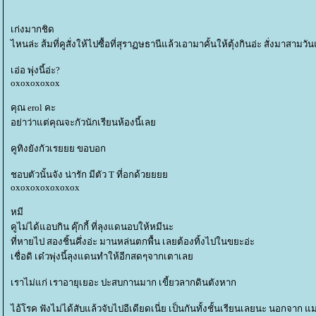
เก่งมากชิด
ไหนล่ะ ส้มที่คูสั่งให้ไปซื้อที่สุราฏษธานีแล้วเอามาคั้นให้ตุ้งกินอ่ะ สั่งมาสามวั
เอ่อ พุ่งนี้อ่ะ?
oxoxoxoxox
คุณ erol คะ
อย่าว่าแต่คุณจะกัวนักเรียนห้องนี้เล
คูทิงยังกัวเรยยย ขอบอก
ชอบตัวนั้นจัง น่ารัก มีตัว T ที่อกด้ว
oxoxoxoxoxoxox
หมี
คูไม่ได้แอบกิน คุ๊กกี้ ที่ลุงแดนอบให้หมีนะ
ที่หายไป สองชิ้นคึ่งอ่ะ มานหล่นตกพื้น เลยต้องทิ้งไปในขยะอ่ะ
เชื่อดิ เด๋วพุ่งนี้ลุงแดนทำให้อีกสดๆจากเตาเล
เราไม่แก่ เราอายุเยอะ ปะสบกานมาก เขี้ยวลากดินตังหาก
ไอ้โรค ฟังไม่ได้สับแล้วจับไปอีเดียดเนี่ย เป็นกันทั้งชั้นเรียนเลยนะ นอกจาก 