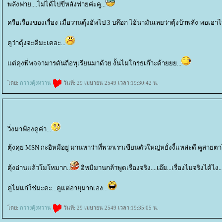
พลังฟาย....ไม่ได้ไปขี่หลังฟายค่ะคู...
ครือเรื่องของเรื่อง เมื่อวานตุ้งอัพไป 3 บล๊อก ไอ้นามันเลยว่าตุ้งบ้าพลัง พอเอา
คูว่าตุ้งจะดีมะเคอะ...
ต่คุงพี่พจจามารดันถือทุเรียนมาด้วย งั้นไม่โกรธเก๊าะด้ายยย...
ดย:
กวางตุ้งหวาน
วันที่: 29 เมษายน 2549 เวลา:19:30:42 น.
วิ่งมาฟ้องคูค่า...
ตุ้งคุย MSN กะอิหมีอยู่ มานหาว่าที่พวกเราเขียนตัวใหญ่หยั่งงี้แหล่ะดี คูสายตาไ
ตุ้งอ่านแล้วโมโหมาก..
อิหมีมานกล้าพูดเรื่องจริง....เอ๊ย...เรื่องไม่จริงได้ไง..
คูไม่แก่ใช่มะคะ...คูแต่อายุมากเอง...
ดย:
กวางตุ้งหวาน
วันที่: 29 เมษายน 2549 เวลา:19:35:05 น.