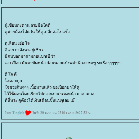
นู๋เขียนกะดาน ลายมือโตดี
คูม่ายต้องใส่แว่น ให้ดูเก่อีกต่อไปแร๊ว
ทุเลียน เอ๋อ โจ
ดีเลย กะลังหาอยู่เชียว
มีคนบอกมาดามกอแบกเป้ ว่า
เอา เปือก มันมาขัดหน้า ก่อนพอกแป้งพม่า ผิวจะชมพู ระเรื่อๆๆๆๆๆๆ
ดี โจ ดี
จตอบถูก
จช่วยกินๆๆๆ เนื้อมานแล้ว ขอเปือกมาให้คู
ไว้ใช้ตอนโดยเรียกไปถวายงาน นวดหน้า มาดามกอ
ทีนี้หระ คูต้องได้เงินเดือนขึ้นแน่ๆเลย เย๊
ดย:
Tinglish
วันที่: 29 เมษายน 2549 เวลา:19:27:52 น.