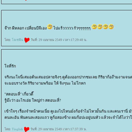
จ๊าก ผีหลอก เปลี่ยนบีจีเอง
ไปแร้ววววว กัวๆๆๆๆๆๆ
ดย:
จเซฟิน
วันที่: 29 เมษายน 2549 เวลา:17:29:48 น.
จที่รัก
จริงนะโจนี่เสมอต้นเสมอปลายจิงๆ คูต้องออกปากชมเลย กิริยาก้อง๊ามงามจนตอ
จะมอบรางวัล กิริยางามพร้อม ให้ จิงๆนะ ไม่โกหก
"สตอบะลี่" เกี่ยวดี๊
รู้ม๊ะว่า อะไรเอ่ย ใหญ่ก่า สตอบะลี่?
เข้าใจๆ เรื่องจำหน้าคนเนี่ย คูเองไปไหนมั่งก้อจำไม่ไหวมั้นกัน และคนเรานี
คนละอัน ฟันคนละสองแถว หูก้อสองข้าง ผมก้อปะอยู่บนหัว แล้วจะจำได้ไงว่า
ดย:
Tinglish
วันที่: 29 เมษายน 2549 เวลา:17:37:39 น.