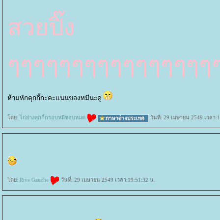
สวยปิ๊ง
ๆๆๆๆๆๆๆๆๆๆๆๆๆๆๆๆ
ห้ามหักคุกกี้กะคะแนนของหมีนะคู
ดย:
ไ่่ก่ย่างคุกกี้กรอบหมีชอบหมด
วันที่: 29 เมษายน 2549 เวลา:1
ดย:
Rive Gauche
วันที่: 29 เมษายน 2549 เวลา:19:51:32 น.