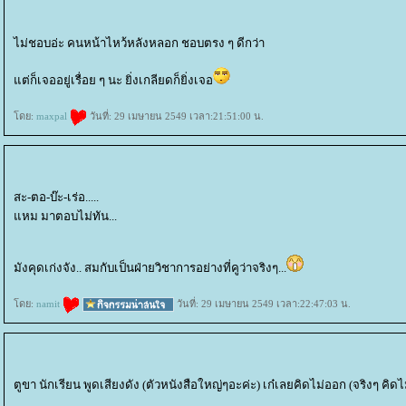
ไม่ชอบอ่ะ คนหน้าไหว้หลังหลอก ชอบตรง ๆ ดีกว่า
ต่ก็เจออยู่เรื่อย ๆ นะ ยิ่งเกลียดก็ยิ่งเจอ
ดย:
maxpal
วันที่: 29 เมษายน 2549 เวลา:21:51:00 น.
สะ-ตอ-บ๊ะ-เร่อ.....
หม มาตอบไม่ทัน...
มังคุดเก่งจัง.. สมกับเป็นฝ่ายวิชาการอย่างที่คูว่าจริงๆ...
ดย:
namit
วันที่: 29 เมษายน 2549 เวลา:22:47:03 น.
ตูขา นักเรียน พูดเสียงดัง (ตัวหนังสือใหญ่ๆอะค่ะ) เก๋เลยคิดไม่ออก (จริงๆ คิดไม่