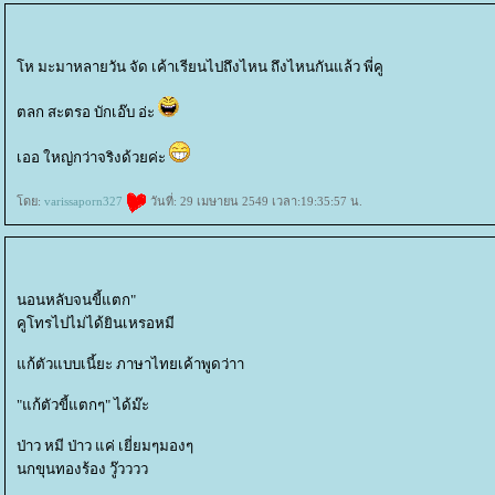
ห มะมาหลายวัน จัด เค้าเรียนไปถึงไหน ถึงไหนกันแล้ว พี่คู
ตลก สะตรอ บักเอ๊บ อ่ะ
เออ ใหญ่กว่าจริงด้วยค่ะ
ดย:
varissaporn327
วันที่: 29 เมษายน 2549 เวลา:19:35:57 น.
นอนหลับจนขี้แตก"
คูโทรไปไม่ได้ยินเหรอหมี
ก้ตัวแบบเนี้ยะ ภาษาไทยเค้าพูดว่าา
"แก้ตัวขี้แตกๆ" ได้ม๊ะ
ป่าว หมี ป่าว แค่ เยี่ยมๆมองๆ
นกขุนทองร้อง วู๊วววว