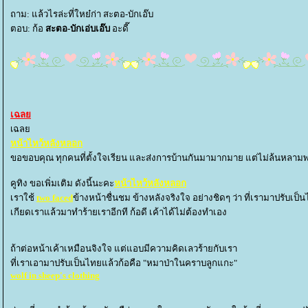
ถาม: แล้วไรล่ะที่ใหย๋ก่า สะตอ-บักเอ๊บ
ตอบ: ก้อ
สะตอ-บักเอ่บเอ๊บ
อะดี๊
เฉล
เฉล
หน้าไหว้หลังหลอก
ขอขอบคุณ ทุกคนที่ตั้งใจเรียน และส่งการบ้านกันมามากมาย แต่ไม่ล้นหลามพว
คูทิง ขอเพิ่มเติม ดังนี้นะคะ
หน้าไหว้หลังหลอก
เราใช้
two faced
ข้างหน้าชื่นชม ข้างหลังจริงใจ อย่างชิดๆ ว่า ที่เรามาปรับเป
เกียดเราแล้วมาทำร้ายเราอีกที ก้อดี เค้าได้ไม่ต้องทำเอง
ถ้าต่อหน้าเค้าเหมือนจิงใจ แต่แอบมีความคิดเลวร้ายกับเรา
ที่เราเอามาปรับเป็นไทยแล้วก้อคือ "หมาป่าในคราบลูกแกะ"
wolf in sheep's clothing