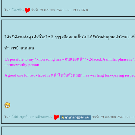
ดย:
จเซฟิน
วันที่: 29 เมษายน 2549 เวลา:19:17:56 น.
อ้ว บีจีงามจังคู เด๋วนี้โฮโซ ฮี่ ๆๆๆ เมื่อตอนเย็นไม่ได้รับโทสับคู ขออำไพค่ะ เ
ทำการบ้านนนนน
It's possible to say "khon sorng naa - คนสองหน้า" - 2-faced. A similar phrase i
untrustworthy person.
A good one for two- faced is หน้าไหว้หลังหลอก naa wai lang lork-paying respects
ดย:
ไ่่ก่ย่างคุกกี้กรอบหมีชอบหมด
วันที่: 29 เมษายน 2549 เวลา:1