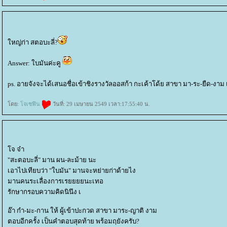
หญ่ก่า สตอบะลี่?
Answer: ใบมันค่ะคู
ps. อายจังจะได้เสนอชื่อเข้าชิงรางวัลออสก้า กะเค้าโด้ย สาขา มา-ระ-ยืด-งาม 
ดย:
จเซฟิน
วันที่: 29 เมษายน 2549 เวลา:17:55:40 น.
จ จ๋า
"สะตอบะลี่" มาน ผน-ละม้าย นะ
เอาไปเทียบว่า "ใบมัน" มานจะหย่ายก่าด้ายไง
มานคนระเลื่องการเรยยยยนะเทอ
รักษากรอบความคิดนินึง เ
อ๊า กำ-มะ-กาน ให้ ผู้เข้าปะกวด สาขา มาระ-ญาติ งาม
ตอบอีกครั้ง เป็นคำตอบสุดท้าย พร้อมฤยังครับ?