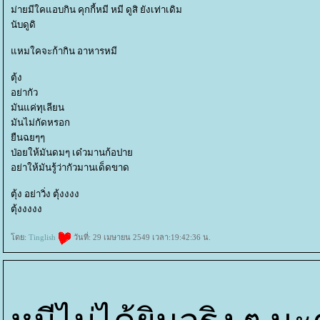
ม่ายมีใคแอบกิน คุกกี้หมี หมี ดูสิ ยังเท่าเดิม
นับดูดิ
หมใคจะก้ากิน อาหารหมี
ตุ้ง
อย่ากัว
มันแค่ทุเลียน
มันไม่กัดหรอก
ืนฉยๆๆ
ป่อยให้มันดมๆ เด๋วมานก้อปา
อย่าให้มันรู้ว่ากัวมานเด็ดขาด
ตุ้ง อย่าวิ่ง ตุ้งงงง
ตุ้งงงงง
ดย:
Tinglish
วันที่: 29 เมษายน 2549 เวลา:19:42:36 น.