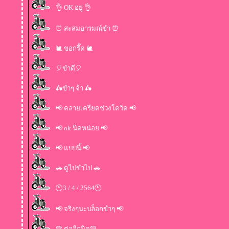
👌 OK อยู่ 👌
⏰ สะสมอารมณ์ขำ ⏰
🐌 ขอกรี๊ด 🐌
🎈ขำดี🎈
🛵ขำๆ จ้า 🛵
📢 คลายเครียดช่วงโควิด 📢
📢 ok นิดหน่อย 📢
📢 แบบนี้ 📢
🚗 ดูไปขำไป 🚗
🕚3 / 4 / 2564🕚
📢 จริงๆนะบล็อกขำๆ 📢
💚 ต่ออีกนิด💚