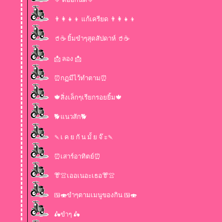
👨‍👩‍👧‍👦 แก้เครียด 👨‍👩‍👧‍👦
🥤☕ ยิ้มขำๆสุดสัปดาห์ 🥤☕
📩 ลอง 📩
⏰กฏมีไว้ทำตาม⏰
🍁สิ่งเล็กๆเรียกรอยยิ้ม🍁
🐕แนวสัก🐕
🍡เ ค ย กั น มั้ ย จ๊ ะ🍡
⏰เสาร์อาทิตย์⏰
👘👚เออเนอะเธอ👘👚
🍱🍣ขำๆตามเมนูของกิน 🍱🍣
🛵ขำๆ 🛵