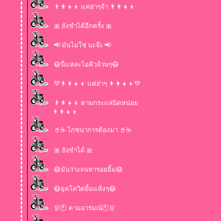
👨‍👩‍👧‍👦 แค่ฮ่าๆจ้า 👨‍👩‍👧‍👦
🎀 ยังขำได้อีกครั้ง 🎀
📢 มันไม่ใช่ นะจ๊ะ 📢
😷นี่แหละไอคิวล้วนๆ😷
💚👨‍👩‍👧‍👦 แค่ฮ่าๆ 👨‍👩‍👧‍👦💚
👨‍👩‍👧‍👦 ตามกระแสนิดหน่อ
👨‍👩‍👧‍👦
🥤☕ โภชนาการต้องมา 🥤☕
🎀 ยังขำได้ 🎀
😷มันว่างจนหารอยยิ้ม😷
😷ยุคโควิดยิ้มแห้งๆ😷
👗🕚 ตามอารมณ์🕚👗