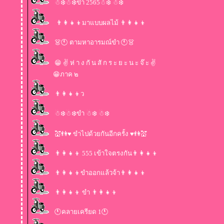
☃❄️☃❄️ขำ 2565☃❄️ ☃❄️
👨‍👩‍👧‍👦มาแบบผลไม้ 👨‍👩‍👧‍👦
👗🕚 ตามหาอารมณ์ขำ 🕚👗
😁 ✌️ ห่ า ง กั น สั ก ร ะ ย ะ น ะ จ๊ ะ ✌️
😁ภาค ๒
👨‍👩‍👧‍👦ว
☃❄️☃❄️ขำ ☃❄️ ☃❄️
💒👫♥ ขำไปด้วยกันอีกครั้ง ♥👫💒
👨‍👩‍👧‍👦 555 เข้าใจตรงกัน👨‍👩‍👧‍👦
👨‍👩‍👧‍👦ขำออกแล้วจ้า👨‍👩‍👧‍👦
👨‍👩‍👧‍👦 ขำ 👨‍👩‍👧‍👦
🕚คลายเครียด 1🕚