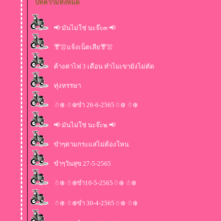
บทความทั้งหมด
📢 มันไม่ใช่ นะจ๊ะ๓ 📢
👘👚แจ้งเน็ตเสีย👘👚
ค้างค่าไฟ 3 เดือน ทำไมเขายังไม่ตัด
ทุ่งหรรษา
☃❄️ ☃❄️ขำ 26-6-2565☃❄️ ☃❄️
📢 มันไม่ใช่ นะจ๊ะ๒ 📢
ขำๆตามกระแสไม่ต้องโหน
ขำๆวันสุข 27-5-2565
☃❄️ ☃❄️ขำ10-5-2565☃❄️ ☃❄️
☃❄️ ☃❄️ขำ 30-4-2565☃❄️ ☃❄️