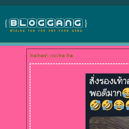
☃❄️☃❄️ขำ 2565☃❄️ ☃❄️