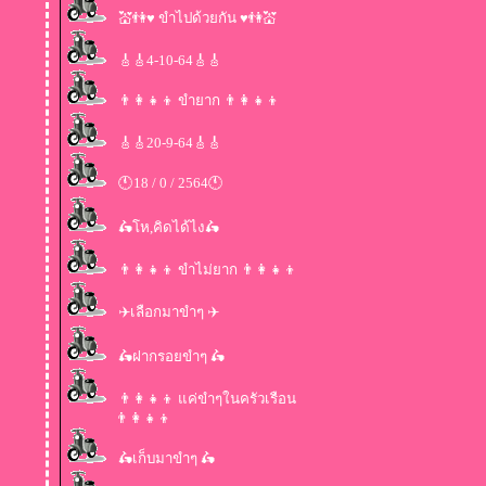
💒👫♥ ขำไปด้วยกัน ♥👫💒
🎸🎸4-10-64🎸🎸
👨‍👩‍👧‍👦 ขำยาก 👨‍👩‍👧‍👦
🎸🎸20-9-64🎸🎸
🕚18 / 0 / 2564🕚
🛵โห,คิดได้ไง🛵
👨‍👩‍👧‍👦 ขำไม่ยาก 👨‍👩‍👧‍👦
✈️เลือกมาขำๆ ✈️
🛵ฝากรอยขำๆ 🛵
👨‍👩‍👧‍👦 แค่ขำๆในครัวเรือน
👨‍👩‍👧‍👦
🛵เก็บมาขำๆ 🛵