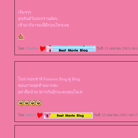
เจิมๆๆๆ
สุขสันต์วันสงกรานต์ค่ะ
เข้ามาก้อารมณืดีก่อนใครเล
ดย:
เริงฤดีนะ
วันที่: 13 เมษายน 2563 เวลา
อน่าจอมซ่าส์ Funniest Blog ดู Blog
ชอบภาพสุดท้ายมากค่ะ
อย่าลืมนำมาฝากกันอีกนะคะคุณโอเล่
ดย:
หอมกร
วันที่: 13 เมษายน 2563 เวลา:7