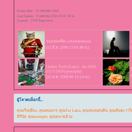
Create Date : 13 เมษายน 2563
Last Update : 3 เมษายน 2564 10:47:56 น.
Counter : 1419 Pageviews.
จอมพลสลิด
cyberlifenlearn
(12 มิ.ย. 2569 13:05:48 น.)
Update Tools (Lego) : Jan 2026
(11/1/2026)
peaceplay
(12 ม.ค. 2569 06:13:24 น.)
ผู้โหวตบล็อกนี้...
คุณเริงฤดีนะ
,
คุณหอมกร
,
คุณTui Laksi
,
คุณสองแผ่นดิน
,
คุณสันตะวาใ
ลีกีปัส
,
คุณmultiple
,
คุณทนายอ้วน