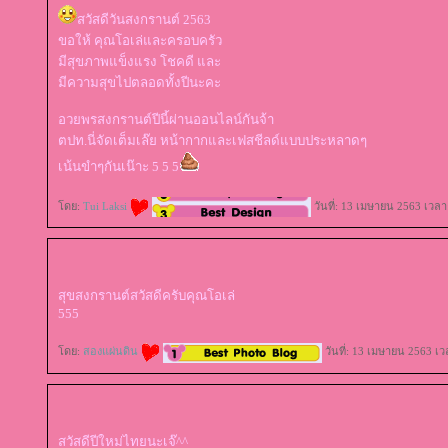
สวัสดีวันสงกรานต์ 2563
ขอให้ คุณโอเล่และครอบครัว
มีสุขภาพแข็งแรง โชคดี และ
มีความสุขไปตลอดทั้งปีนะคะ
อวยพรสงกรานต์ปีนี้ผ่านออนไลน์กันจ้า
ตปท.นี่จัดเต็มเล๊ย หน้ากากและเฟสชีลด์แบบประหลาดๆ
เน้นขำๆกันเน๊าะ 5 5 5
ดย:
Tui Laksi
วันที่: 13 เมษายน 2563 เวลา
สุขสงกรานต์สวัสดีครับคุณโอเล่
555
ดย:
สองแผ่นดิน
วันที่: 13 เมษายน 2563 เว
สวัสดีปีใหม่ไทยนะเจ๊^^