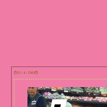
🕚13 / 4 / 2563🕚