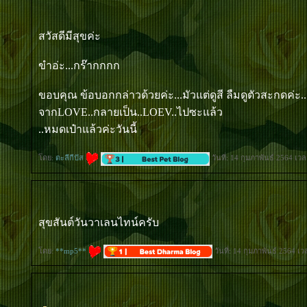
สวัสดีมีสุขค่ะ
ขำอ่ะ...กร๊ากกกก
ขอบคุณ ข้อบอกกล่าวด้วยค่ะ...มัวแต่ดูสี ลืมดูตัวสะกดค่ะ..
จากLOVE..กลายเป็น..LOEV..ไปซะแล้ว
..หมดเป๋าแล้วค่ะวันนี้
ดย:
ตะลีกีปัส
วันที่: 14 กุมภาพันธ์ 2564 เว
สุขสันต์วันวาเลนไทน์ครับ
ดย:
**mp5**
วันที่: 14 กุมภาพันธ์ 2564 เ