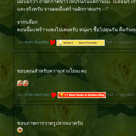
ม่บอกว่า ถ้าผักกาดขาวให้ปริ๊นกินแต่ก้านนะ ใบอ่อนๆ เก
ละจริงครับ จานผมมีแต่ก้านผักกาดแก่ๆ - -''
จากบล๊อก
ตอนนี้มะพร้าวแพงไปเลยครับ หนุ่มๆ ซื้อไปตุนกัน ดื่มกันทุ
ดย:
จันทราน็อคเทิร์น
วันที่: 15 กุมภาพันธ์
ขอบคุณสำหรับความห่วงใยนะคะ
ดย:
ภาวิดา คนบ้านป่า
วันที่: 15 กุมภาพันธ
ชอบภาพการวาดรูปจากเงาครับ