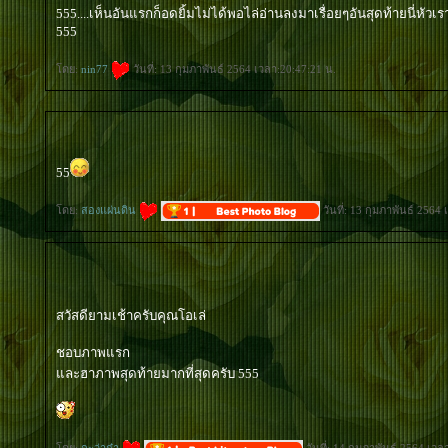
555....เห็นอันแรกก็อดยิ้มไม่ได้พอไล่อ่านลงมาเรื่อยๆอันสุดท้ายนี่หัวเรา
555
ดย:
nin77
วันที่: 13 กุมภาพันธ์ 2564 เวลา:20:47:21 น.
55
ดย:
สองแผ่นดิน
วันที่: 13 กุมภาพันธ์ 2564
สวัสดียามเช้าครับคุณโอเล่
ชอบภาพแรก
ละฮาภาพสุดท้ายมากที่สุดครับ 555