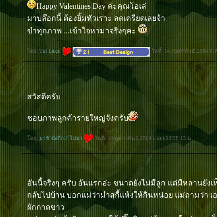
Happy Valentines Day ค่ะคุณโอเล่
มาบล๊อกนี้ ต้องยิ้มหัวเราะ ลดเครียดเลยจ้า
ขำทุกภาพ ...เข้าใจหามาจริงๆคะ
ดย:
Tui Laksi
วันที่: 14 กุมภาพันธ์ 2564 เว
สวัสดีครับ
ชอบภาพลูกค้ารายใหญ่จังครับ
ดย:
มาช้ายังดีกว่าไม่มา
วันที่: 14 กุมภาพันธ์ 2564 เวลา:23:38:15 น.
อันนี้จริงๆ ครับ อันแรกอ่ะ ขนาดยังไม่มีลูก แต่มีหลานยัง
กลับไปบ้าน บอกแม่ว่ามำสุกี้แห้งให้กินหน่อย แม่ถามว่า 
ผักกาดขาว