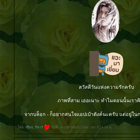
สวัสดีวันแห่งความรักครับ
ภาพที่สาม เออเนาะ ทำไมตอนนั้นเราคิ
จากบล็อก - ก็อยากสนใจแอปเป๋าตังค์นะครับ แต่อยู่ใน
ดย:
เซียน_กีตาร์
วันที่: 14 กุมภาพันธ์ 2564 เวลา:9:24:54 น.