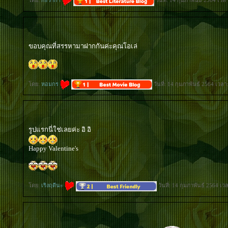
ดย:
กะว่าก๋า
วันที่: 14 กุมภาพันธ์ 2564 เวล
ขอบคุณที่สรรหามาฝากกันค่ะคุณโอเล่
ดย:
หอมกร
วันที่: 14 กุมภาพันธ์ 2564 เวลา
รูปแรกนี่ใช่เลยค่ะ อิ อิ
Happy Valentine's
ดย:
เริงฤดีนะ
วันที่: 14 กุมภาพันธ์ 2564 เว