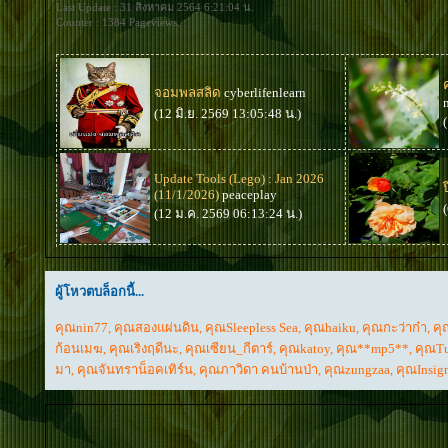
Last Update : 31 สิงหาคม 2564 6:21:04 น.
Counter : 1384 Pageviews.
จอมพลสลิด
cyberlifenlearn
(12 มิ.ย. 2569 13:05:48 น.)
Update Tools (Lego) : Jan 2026
(11/1/2026)
peaceplay
(12 ม.ค. 2569 06:13:24 น.)
ผู้โหวตบล็อกนี้...
คุณnin77
,
คุณสองแผ่นดิน
,
คุณSleepless Sea
,
คุณhaiku
,
คุณกะว่าก๋า
,
ค
ก้อนเมฆ
,
คุณเริงฤดีนะ
,
คุณเซียน_กีตาร์
,
คุณkatoy
,
คุณ**mp5**
,
คุณTu
มา
,
คุณจันทราน็อคเทิร์น
,
คุณภาวิดา คนบ้านป่า
,
คุณzungzaa
,
คุณInsi