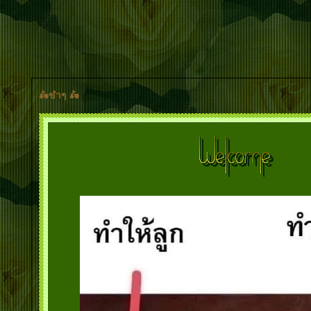
🛵ขำๆ 🛵