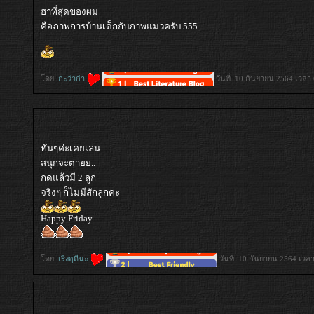
ฮาที่สุดของผม
คือภาพการบ้านเด็กกับภาพแมวครับ 555
ดย:
กะว่าก๋า
วันที่: 10 กันยายน 2564 เวลา:
ทันๆค่ะเคยเล่น
สนุกจะตายย..
กดแล้วมี 2 ลูก
จริงๆ ก็ไม่มีสักลูกค่ะ
Happy Friday.
ดย:
เริงฤดีนะ
วันที่: 10 กันยายน 2564 เวลา