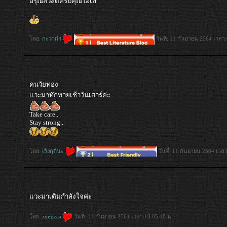
อรุณสวัสดิ์ครับคุณโอเล่
ดย:
กะว่าก๋า
วันที่: 11 กันยายน 2564 เวลา:
คนวัยทอง
วะมาทักทายเช้าวันเสาร์ค่ะ
Take care..
Stay strong..
ดย:
เริงฤดีนะ
วันที่: 11 กันยายน 2564 เวลา
วะมาเติมกำลังใจค่ะ
ดย:
zungzaa
วันที่: 11 กันยายน 2564 เวลา:13:05:48 น.