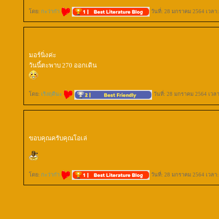
ดย:
กะว่าก๋า
วันที่: 28 มกราคม 2564 เวลา:
มอร์นิ่งค่ะ
วันนี้ตะพาบ 270 ออกเดิน
ดย:
เริงฤดีนะ
วันที่: 28 มกราคม 2564 เวลา
ขอบคุณครับคุณโอเล่
ดย:
กะว่าก๋า
วันที่: 28 มกราคม 2564 เวลา: