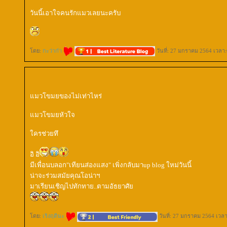
วันนี้เอาใจคนรักแมวเลยนะครับ
ดย:
กะว่าก๋า
วันที่: 27 มกราคม 2564 เวลา:
มวโขมยของไม่เท่าไหร่
มวโขมยหัวใจ
ครช่วยทึ
อิ อิ
มีเพื่อนบลอก"เทียนส่องแสง" เพิ่งกลับมาup blog ใหม่วันนี้
น่าจะร่วมสมัยคุณโอน่าฯ
มาเรียนเชิญไปทักทาย..ตามอัธยาศั
ดย:
เริงฤดีนะ
วันที่: 27 มกราคม 2564 เวลา