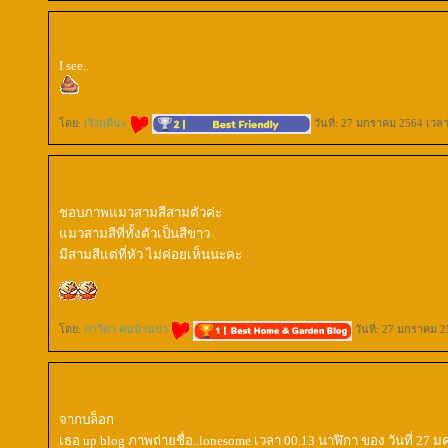
I see..
ดย:
เริงฤดีนะ
วันที่: 27 มกราคม 2564 เวลา
ชอบภาพแมวสามสีสามตัวค่ะ
มวสามสีที่ทั้งตัวเป็นสีขาว
มีสามสีแต่ที่หัว ไม่ค่อยเห็นนะคะ
ดย:
ภาวิดา คนบ้านป่า
วันที่: 27 มกราคม 2
จากบล็อก
เธอ up blog ภาพถ่ายชื่อ..lonesome เวลา 00.13 นาฬิกา ของ วันที่ 27 ม