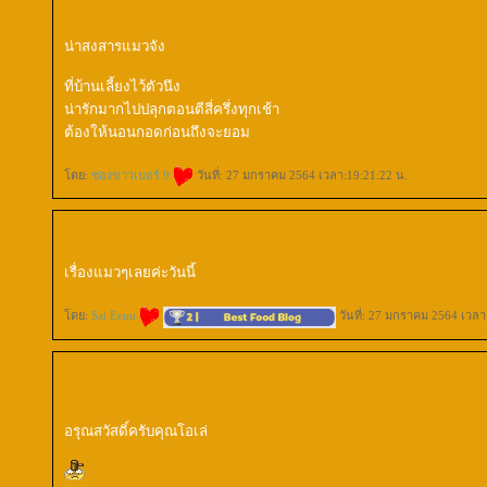
น่าสงสารแมวจัง
ที่บ้านเลี้ยงไว้ตัวนึง
น่ารักมากไปปลุกตอนตีสี่ครึ่งทุกเช้า
ต้องให้นอนกอดก่อนถึงจะยอม
ดย:
ซองขาวเบอร์ 9
วันที่: 27 มกราคม 2564 เวลา:19:21:22 น.
เรื่องแมวๆเลยค่ะวันนี้
ดย:
Sai Eeuu
วันที่: 27 มกราคม 2564 เวลา
อรุณสวัสดิ์ครับคุณโอเล่