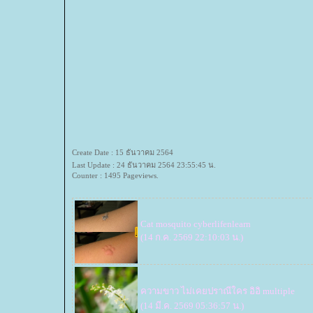
Create Date : 15 ธันวาคม 2564
Last Update : 24 ธันวาคม 2564 23:55:45 น.
Counter : 1495 Pageviews.
Cat mosquito
cyberlifenlearn
(14 ก.ค. 2569 22:10:03 น.)
ความขาว ไม่เคยปราณีใคร อิอิ
multiple
(14 มี.ค. 2569 05:36:57 น.)