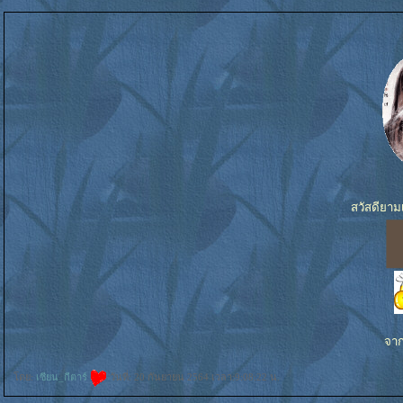
สวัสดียาม
จา
ดย:
เซียน_กีตาร์
วันที่: 20 กันยายน 2564 เวลา:9:08:22 น.