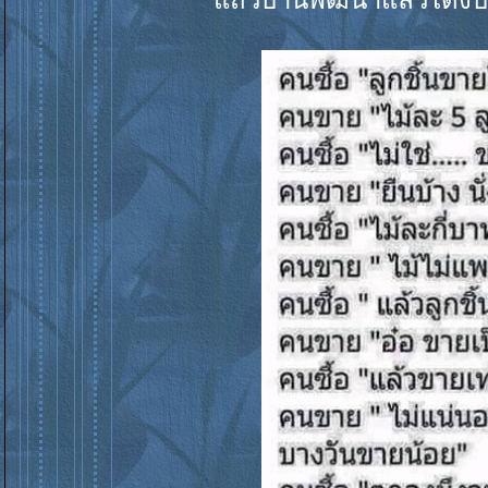
ถวบ้านพัฒนาแล้วได้งบม