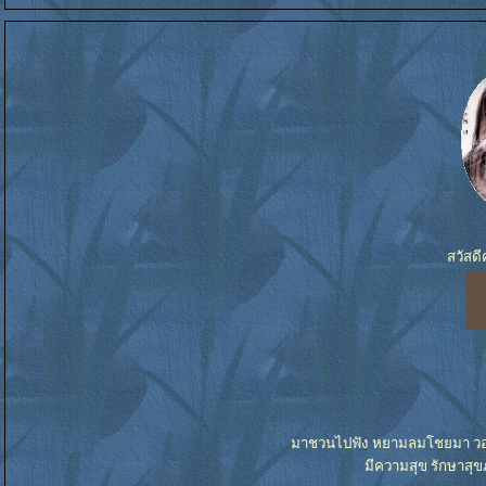
สวัสดี
มาชวนไปฟัง หยามลมโชยมา วอ
มีความสุข รักษาสุ