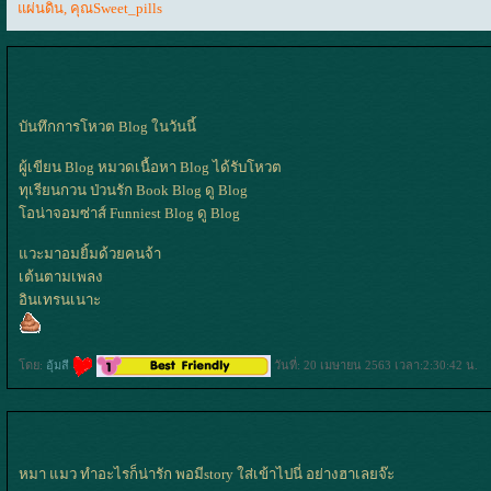
ผ่นดิน
,
คุณSweet_pills
บันทึกการโหวต Blog ในวันนี้
ผู้เขียน Blog หมวดเนื้อหา Blog ได้รับโหวต
ทุเรียนกวน ป่วนรัก Book Blog ดู Blog
อน่าจอมซ่าส์ Funniest Blog ดู Blog
วะมาอมยิ้มด้วยคนจ้า
เต้นตามเพลง
อินเทรนเนาะ
ดย:
อุ้มสี
วันที่: 20 เมษายน 2563 เวลา:2:30:42 น.
หมา แมว ทำอะไรก็น่ารัก พอมีstory ใส่เข้าไปนี่ อย่างฮาเลยจ๊ะ