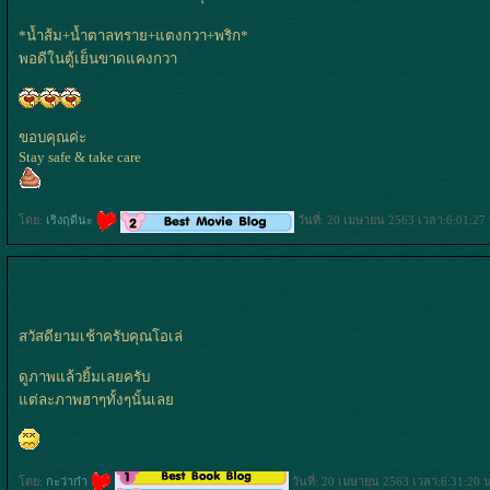
*น้ำส้ม+น้ำตาลทราย+แตงกวา+พริก*
พอดีในตู้เย็นขาดแคงกวา
ขอบคุณค่ะ
Stay safe & take care
ดย:
เริงฤดีนะ
วันที่: 20 เมษายน 2563 เวลา:6:01:27
สวัสดียามเช้าครับคุณโอเล่
ดูภาพแล้วยิ้มเลยครับ
ต่ละภาพฮาๆทั้งๆนั้นเล
ดย:
กะว่าก๋า
วันที่: 20 เมษายน 2563 เวลา:6:31:20 