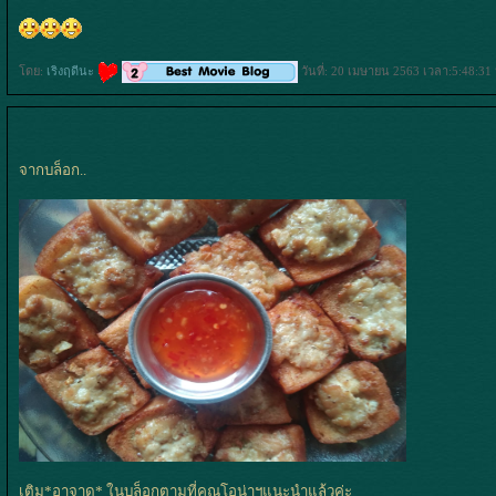
ดย:
เริงฤดีนะ
วันที่: 20 เมษายน 2563 เวลา:5:48:31
จากบล็อก..
เติม*อาจาด* ในบล็อกตามที่คุณโอน่าฯแนะนำแล้วค่ะ