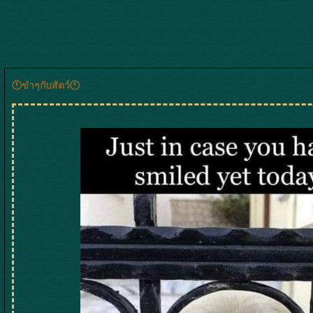
🕚ขำๆกับสัตว์🕚