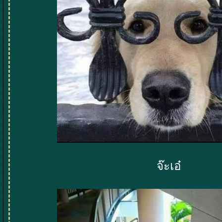
จ๊ะเอ๋