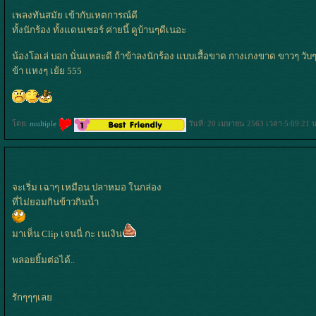
เพลงทันสมัย เข้ากับเหตการณ์ดี
ทั้งนักร้อง ทั้งแดนเซอร์ ค่ายนี้ ดูบ้านๆดีเนอะ
น้องโอเล่ บอก นั่นแหละดี ถ้าข้าลงนักร้อง แบบเสื้อขาด กางเกงขาด ขาวๆ วับๆแ
ข้า แหงๆ เย้ย 555
ดย:
multiple
วันที่: 20 เมษายน 2563 เวลา:5:09:21 
จะเริ่ม เฉาๆ เหมือน ปลาหมอ ในกล่อง
ที่ไม่ยอมกินข้าวกินน้ำ
มาเห็น Clip เจนนี่ กะ เนเงิน
พลอยยิ้มต่อได้..
รักๆๆๆเล