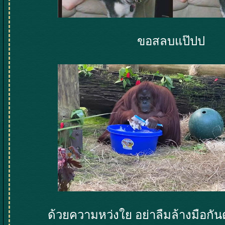
ขอสลบแป๊ปป
ด้วยความหว่งใย อย่าลืมล้างมือกั