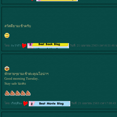
สวัสดียามเช้าครับ
ดย:
กะว่าก๋า
วันที่: 21 เมษายน 2563 เวลา:6:51:46 
ทักทายๆยามเช้าค่ะคุณโอน่าฯ
Good morning Tuesday..
Stay safe นะคะ
ดย:
เริงฤดีนะ
วันที่: 21 เมษายน 2563 เวลา:7:08:43