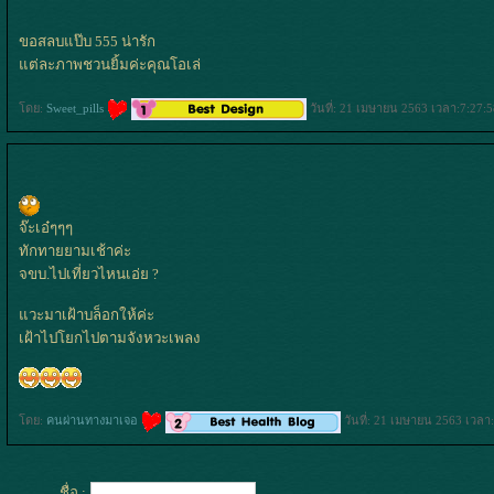
ขอสลบแป๊บ 555 น่ารัก
ต่ละภาพชวนยิ้มค่ะคุณโอเล่
ดย:
Sweet_pills
วันที่: 21 เมษายน 2563 เวลา:7:27:5
จ๊ะเอ๋ๆๆๆ
ทักทายยามเช้าค่ะ
จขบ.ไปเที่ยวไหนเอ่ย ?
วะมาเฝ้าบล็อกให้ค่ะ
เฝ้าไปโยกไปตามจังหวะเพลง
ดย:
คนผ่านทางมาเจอ
วันที่: 21 เมษายน 2563 เวลา
ชื่อ :