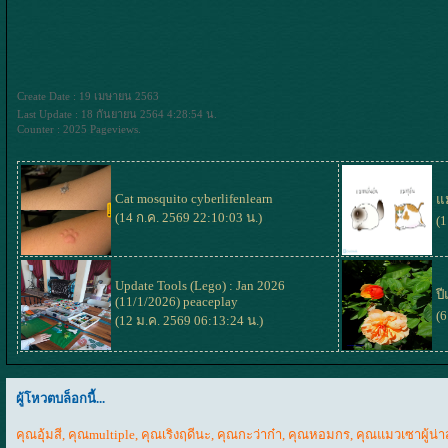
Create Date : 19 เมษายน 2563
Last Update : 18 กันยายน 2564 4:28:54 น.
Counter : 2025 Pageviews.
Cat mosquito
cyberlifenlearn
ม
(14 ก.ค. 2569 22:10:03 น.)
(1
Update Tools (Lego) : Jan 2026
ป
(11/1/2026)
peaceplay
(6
(12 ม.ค. 2569 06:13:24 น.)
ผู้โหวตบล็อกนี้...
คุณอุ้มสี
,
คุณmultiple
,
คุณเริงฤดีนะ
,
คุณกะว่าก๋า
,
คุณหอมกร
,
คุณแมวเซาผู้น่