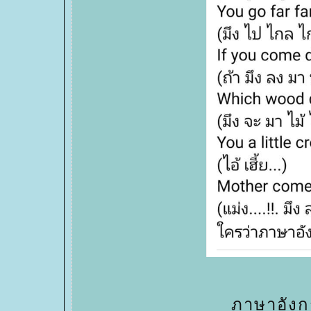
ภาษาอังก