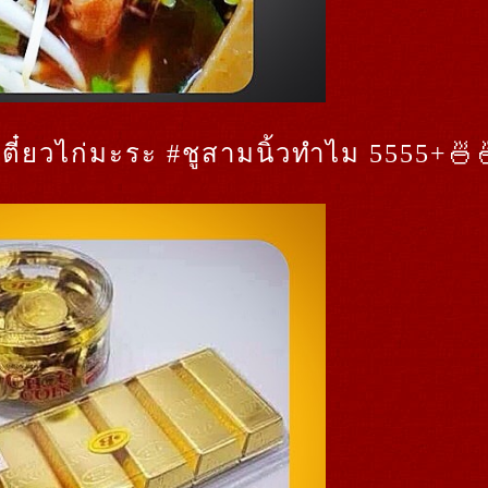
ยเตี๋ยวไก่มะระ #ชูสามนิ้วทำไม 5555+🍜