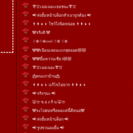
👘👚เออเนอะเธอชนะ👘👚
📢 ส่งยิ้มหน้าบล็อกสำเนาถูกต้อง 📢
👨‍👩‍👧‍👦 โชว์โง่นิดหน่อย 👨‍👩‍👧‍👦
🐼จริงดิ 🐼
☃❄️☃❄️cool ☃❄️ ☃❄️
🐼🐼เนียนเลยนะแกสุดยอด😻😻
🐼🐼ยิ้มหวานเชียว😻😻
👘👚เออเนอะ👘👚
📩คนแถวบ้าน📩
👨‍👩‍👧‍👦 แก้ไขไม่ยาก 👨‍👩‍👧‍👦
📢 จริงๆนะ 📢
🐷🍈 ข อ ง กิ น 🐷🍈
🐼จะไป​ต่อ​หรือ​พอ​แค่นี้​ดีหนอ🐼
📢 ส่งยิ้มหน้าบล็อก 📢
📢 รูปชวนอมยิ้ม 📢