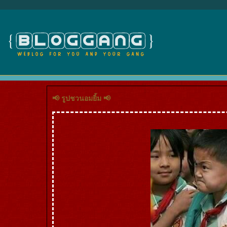
📢 รูปชวนอมยิ้ม 📢