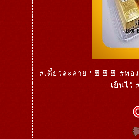
#เดี๋ยวละลาย "🍫🍫🍫 #ทอง
เย็นไว