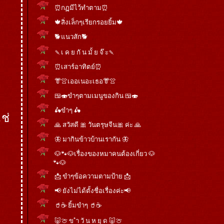
⏰กฏมีไว้ทำตาม⏰
🍁สิ่งเล็กๆเรียกรอยยิ้ม🍁
🐕แนวสัก🐕
🍡เ ค ย กั น มั้ ย จ๊ ะ🍡
⏰เสาร์อาทิตย์⏰
👘👚เออเนอะเธอ👘👚
🍱🍣ขำๆตามเมนูของกิน 🍱🍣
🛵ขำๆ 🛵
ช่
🙏 สวัสดี 🎀 วันตรุษจีน🎀 ค่ะ 🙏
🦋 มากินข้าวบ้านเรากัน 🦋
🐶🐾🐶เรื่องของหมาคนต้องเกี่ยว 🐶
🐾🐶
📩 ขำๆข้อความตามป้าย 📩
📢 ยังไม่ได้ตั้งชื่อเรื่องค่ะ📢
🥤☕ ยิ้มขำๆ 🥤☕
🐷🍈 ข ำ วั น ห ยุ ด 🐷🍈