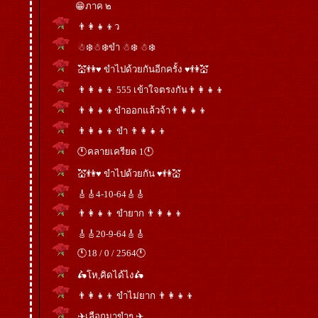
😁ภาค ๒
👨‍👩‍👧‍👦ว
☃❄️☃❄️ขำ ☃❄️ ☃❄️
💒👫♥ ขำไปด้วยกันอีกครั้ง ♥👫💒
👨‍👩‍👧‍👦 555 เข้าใจตรงกัน👨‍👩‍👧‍👦
👨‍👩‍👧‍👦ขำออกแล้วจ้า👨‍👩‍👧‍👦
👨‍👩‍👧‍👦 ขำ 👨‍👩‍👧‍👦
🕚คลายเครียด 1🕚
💒👫♥ ขำไปด้วยกัน ♥👫💒
🎸🎸4-10-64🎸🎸
👨‍👩‍👧‍👦 ขำยาก 👨‍👩‍👧‍👦
🎸🎸20-9-64🎸🎸
🕚18 / 0 / 2564🕚
🛵โห,คิดได้ไง🛵
👨‍👩‍👧‍👦 ขำไม่ยาก 👨‍👩‍👧‍👦
✈️เลือกมาขำๆ ✈️