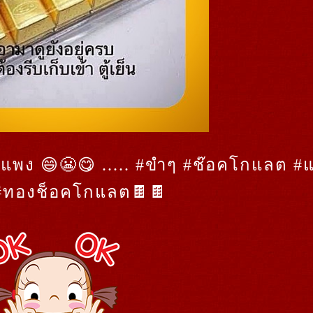
แพง 😄😬😋 ..... #ขำๆ #ช๊อคโกแลต #แ
้ #ทองช็อคโกแลต🍫🍫