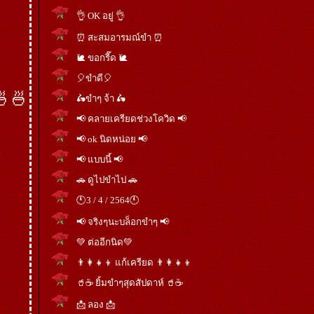
👌 OK อยู่ 👌
⏰ สะสมอารมณ์ขำ ⏰
🐌 ขอกรี๊ด 🐌
🎈ขำดี🎈
🍜🍜
🛵ขำๆ จ้า 🛵
📢 คลายเครียดช่วงโควิด 📢
📢 ok นิดหน่อย 📢
📢 แบบนี้ 📢
🚗 ดูไปขำไป 🚗
🕚3 / 4 / 2564🕚
📢 จริงๆนะบล็อกขำๆ 📢
💚 ต่ออีกนิด💚
👨‍👩‍👧‍👦 แก้เครียด 👨‍👩‍👧‍👦
🥤☕ ยิ้มขำๆสุดสัปดาห์ 🥤☕
📩 ลอง 📩