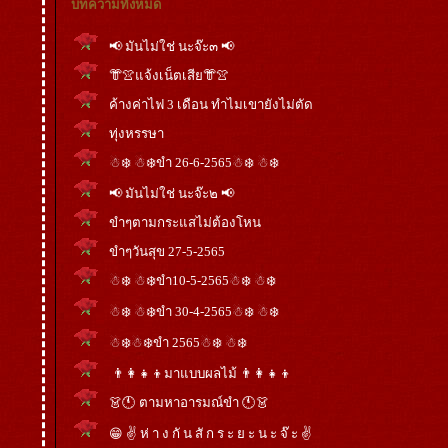
บทความทั้งหมด
📢 มันไม่ใช่ นะจ๊ะ๓ 📢
👘👚แจ้งเน็ตเสีย👘👚
ค้างค่าไฟ 3 เดือน ทำไมเขายังไม่ตัด
ทุ่งหรรษา
☃❄️ ☃❄️ขำ 26-6-2565☃❄️ ☃❄️
📢 มันไม่ใช่ นะจ๊ะ๒ 📢
ขำๆตามกระแสไม่ต้องโหน
ขำๆวันสุข 27-5-2565
☃❄️ ☃❄️ขำ10-5-2565☃❄️ ☃❄️
☃❄️ ☃❄️ขำ 30-4-2565☃❄️ ☃❄️
☃❄️☃❄️ขำ 2565☃❄️ ☃❄️
👨‍👩‍👧‍👦มาแบบผลไม้ 👨‍👩‍👧‍👦
👗🕚 ตามหาอารมณ์ขำ 🕚👗
😁 ✌️ ห่ า ง กั น สั ก ร ะ ย ะ น ะ จ๊ ะ ✌️