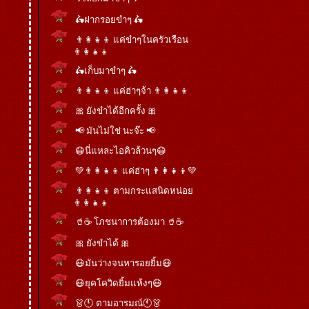
🛵ฝากรอยขำๆ 🛵
👨‍👩‍👧‍👦 แค่ขำๆในครัวเรือน
👨‍👩‍👧‍👦
🛵เก็บมาขำๆ 🛵
👨‍👩‍👧‍👦 แค่ฮ่าๆจ้า 👨‍👩‍👧‍👦
🎀 ยังขำได้อีกครั้ง 🎀
📢 มันไม่ใช่ นะจ๊ะ 📢
😷นี่แหละไอคิวล้วนๆ😷
💚👨‍👩‍👧‍👦 แค่ฮ่าๆ 👨‍👩‍👧‍👦💚
👨‍👩‍👧‍👦 ตามกระแสนิดหน่อ
👨‍👩‍👧‍👦
🥤☕ โภชนาการต้องมา 🥤☕
🎀 ยังขำได้ 🎀
😷มันว่างจนหารอยยิ้ม😷
😷ยุคโควิดยิ้มแห้งๆ😷
👗🕚 ตามอารมณ์🕚👗