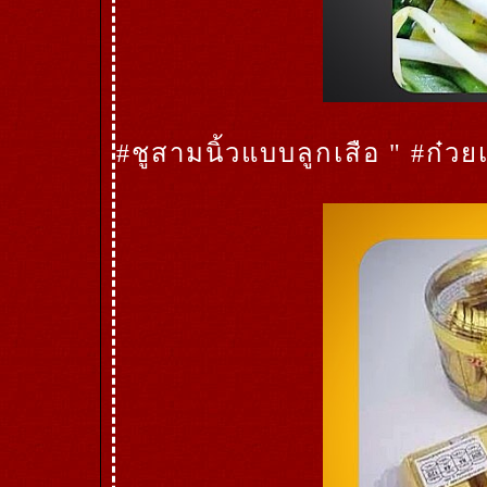
#ชูสามนิ้วแบบลูกเสือ " #ก๋ว