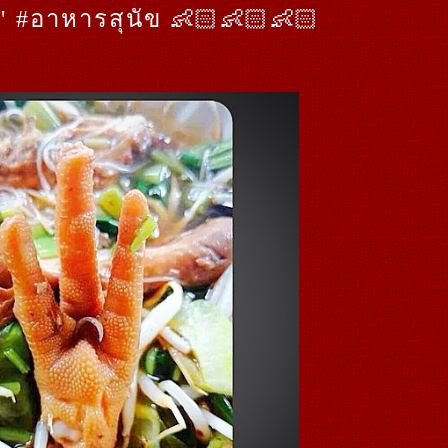
 " #อาหารสุนัข 👶🏻👶🏻👶🏻