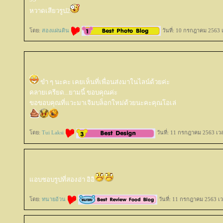
หวาดเสียวรูป2
ดย:
สองแผ่นดิน
วันที่: 10 กรกฎาคม 2563 
ขำ ๆ นะคะ เคยเห็นที่เพื่อนส่งมาในไลน์ด้วยค่ะ
คลายเครียด...ยามนี้ ขอบคุณค่ะ
ขอขอบคุณที่แวะมาเจิมบล็อกใหม่ด้วยนะคะคุณโอเล่
ดย:
Tui Laksi
วันที่: 11 กรกฎาคม 2563 เว
อบชอบรูปที่สองอ่า อิอิ
ดย:
ทนายอ้วน
วันที่: 11 กรกฎาคม 2563 เ