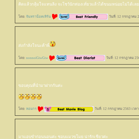
คิดแล้วกลุ้มใจแทนลิง จะโชว์นักท่องเทั่ยวแล้วได้ขนมหน่อยไม่ได้เล
ดย:
จันทราน็อคเทิร์น
วันที่: 12 กรกฎาคม 
ส่งกำลังใจนะค้าพี่
ดย:
nonnoiGiwGiw
วันที่: 12 กรกฎาคม 25
ขอบคุณที่นำมาฝากกันค่ะ
ดย:
หอมกร
วันที่: 12 กรกฎาคม 2563 เวลา
มาแอบขำก่อนนอนค่ะ ชอบแมวขโมย น่ารักเชียวค่ะ