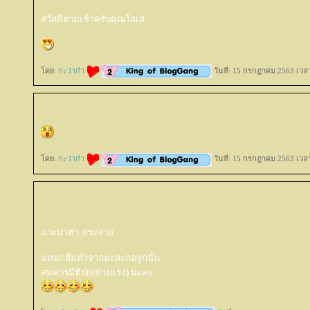
สวัสดียามเช้าครับคุณโอเล่
ดย:
กะว่าก๋า
วันที่: 15 กรกฎาคม 2563 เวล
ดย:
กะว่าก๋า
วันที่: 15 กรกฎาคม 2563 เวล
วะมาฮา..กระจา
หม!!ส้มตำจากมะละกอลูกนั้น
สมควรมีทิป(อย่างแรง) นะคะ