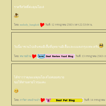
ราตรีสวัสดิ์ค่ะคุณโอเล่
ดย:
melody_bangkok
วันที่: 12 กรกฎาคม 2563 เวลา:22:53:04 น.
วันนี้มาชวนไปเดินชมผีเสื้อที่อุทยานผีเสื้อและแมลงกรุงเทพ ครับ
ดย:
ทนายอ้วน
วันที่: 13 กรกฎาคม 2563 เ
ได้ข่าวว่าคุณแม่คุณโอเล่ไม่ค่อยสบา
ขอให้ท่านหายไวๆนะคะ
ดย:
ภาวิดา คนบ้านป่า
วันที่: 14 กรกฎาคม