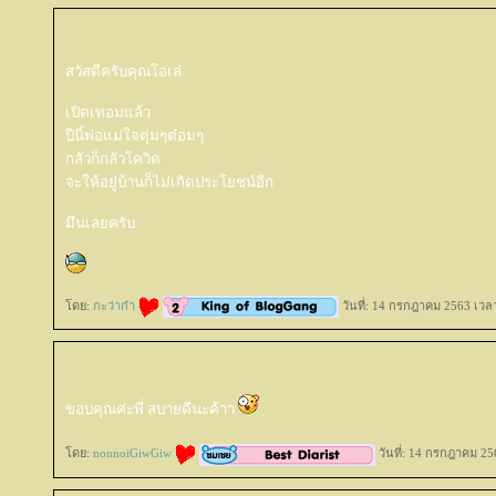
สวัสดีครับคุณโอเล่
เปิดเทอมแล้ว
ปีนี้พ่อแม่ใจตุ่มๆต๋อมๆ
กลัวก็กลัวโควิด
จะให้อยู่บ้านก็ไม่เกิดประโยชน์อีก
มึนเลยครับ
ดย:
กะว่าก๋า
วันที่: 14 กรกฎาคม 2563 เวล
ขอบคุณค่ะพี่ สบายดีนะค้าา
ดย:
nonnoiGiwGiw
วันที่: 14 กรกฎาคม 25