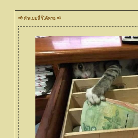
📢 ทำแบบนี้ก็ได้หรอ 📢