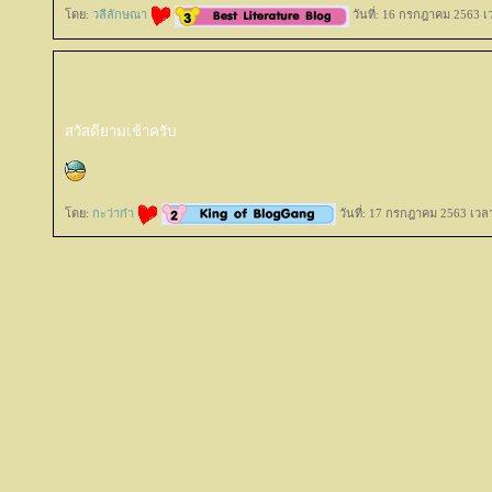
ดย:
วลีลักษณา
วันที่: 16 กรกฎาคม 2563 เ
สวัสดียามเช้าครับ
ดย:
กะว่าก๋า
วันที่: 17 กรกฎาคม 2563 เวล