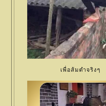
เพื่อส้มตำจริงๆ