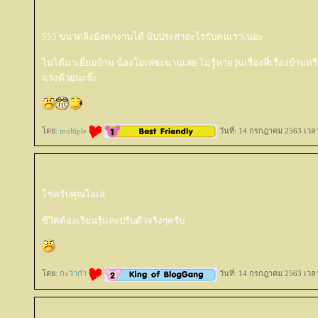
555 ขนาดลิงยังตกงานได้ นับประสาอะไรกับคนเราเนอะ
ไม่ได้มาเยี่ยมบ้าน น้องโอเล่ซะนานเลย ไม่รู้หายวุ่นเรื่องที่เรื่องบ้านห
รงด้วยนะจ๊ะ
ดย:
multiple
วันที่: 14 กรกฎาคม 2563 เวล
ช่ครับคุณโอเล่
ชีวิตต้องเรียนรู้และปรับตัวจริงๆครับ
ดย:
กะว่าก๋า
วันที่: 14 กรกฎาคม 2563 เวล