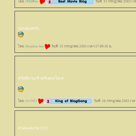
ดย:
เริงฤดีนะ
วันที่: 15 กรกฎาคม 2563 เว
ขอบคุณครับ
ดย:
Sleepless Sea
วันที่: 15 กรกฎาคม 2563 เวลา:17:09:16 น.
สวัสดียามเช้าครับคุณโอเล่
ดย:
กะว่าก๋า
วันที่: 16 กรกฎาคม 2563 เวล
ห่วงมะละกอ 5555