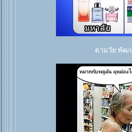
ตามวัย พัฒ