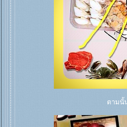
ตามนั้