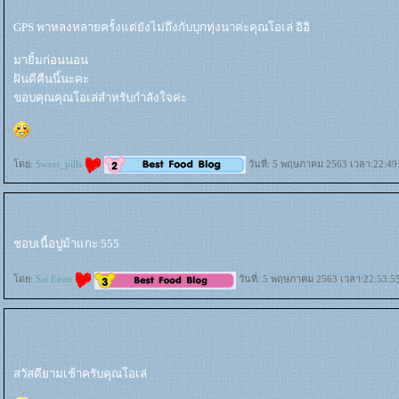
GPS พาหลงหลายครั้งแต่ยังไม่ถึงกับบุกทุ่งนาค่ะคุณโอเล่ อิอิ
มายิ้มก่อนนอน
ฝันดีคืนนี้นะคะ
ขอบคุณคุณโอเล่สำหรับกำลังใจค่ะ
ดย:
Sweet_pills
วันที่: 5 พฤษภาคม 2563 เวลา:22:49
ชอบเนื้อปูม้าแกะ 555
ดย:
Sai Eeuu
วันที่: 5 พฤษภาคม 2563 เวลา:22:53:5
สวัสดียามเช้าครับคุณโอเล่