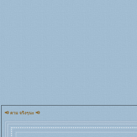
📢 ตาม จริงๆนะ 📢