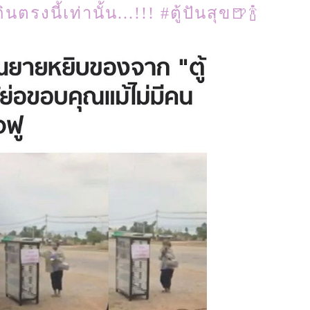
ินตรงนี้เท่านั้น...!!! #ตู้ปันสุข🍺🍾