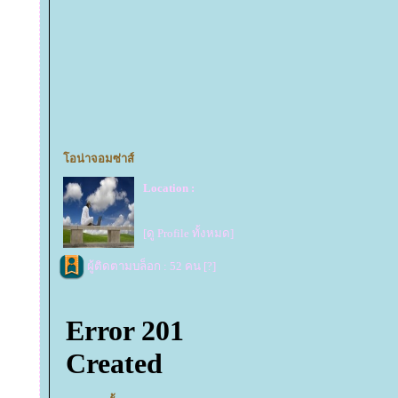
อน่าจอมซ่าส์
Location :
[ดู Profile ทั้งหมด]
ผู้ติดตามบล็อก : 52 คน [
?
]