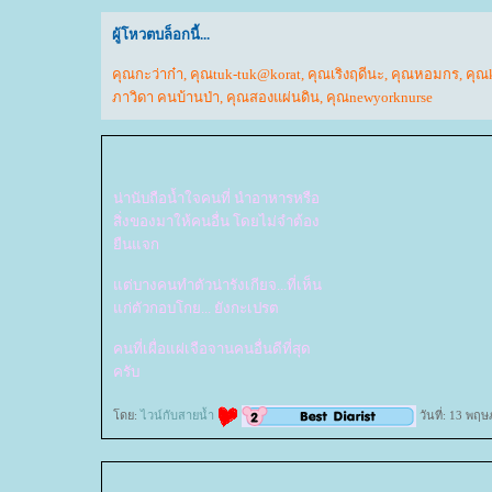
ผู้โหวตบล็อกนี้...
คุณกะว่าก๋า
,
คุณtuk-tuk@korat
,
คุณเริงฤดีนะ
,
คุณหอมกร
,
คุณ
ภาวิดา คนบ้านป่า
,
คุณสองแผ่นดิน
,
คุณnewyorknurse
น่านับถือน้ำใจคนที่ นำอาหารหรือ
สิ่งของมาให้คนอื่น โดยไม่จำต้อง
ืนแจก
ต่บางคนทำตัวน่ารังเกียจ...ที่เห็น
ก่ตัวกอบโกย... ยังกะเปรต
คนที่เผื่อแผ่เจือจานคนอื่นดีที่สุด
ครับ
ดย:
ไวน์กับสายน้ำ
วันที่: 13 พฤ