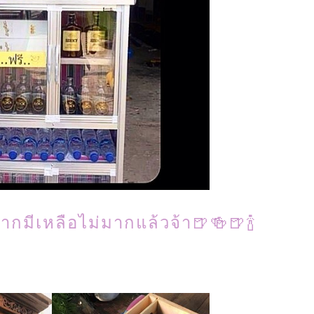
ากมีเหลือไม่มากแล้วจ้า🍺🍻🍺🍾