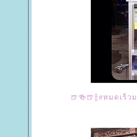
🍺🍻🍺🍾#หมดเร็วม