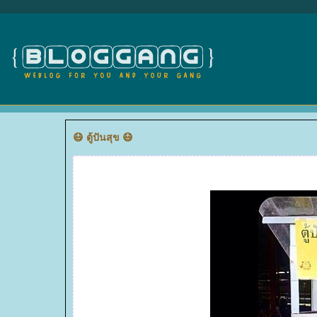
😷 ตู้ปันสุข 😷