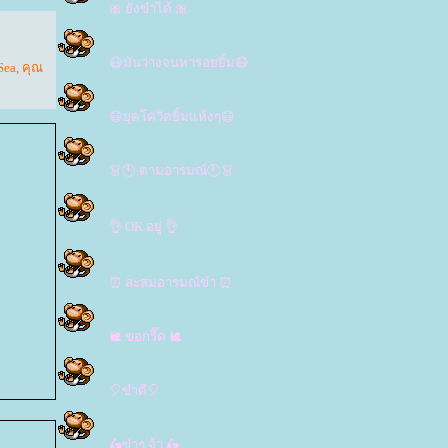
🎀 ยังขำได้ 🎀
😷มันว่างจนหารอยยิ้ม😷
Sea
,
คุณ
😷ยุคโควิดยิ้มแห้งๆ😷
👗🕚 ตามอารมณ์🕚👗
👌 OK อยู่ 👌
⏰ สะสมอารมณ์ขำ ⏰
🐌 ขอกรี๊ด 🐌
🎈ขำดี🎈
🛵ขำๆ จ้า 🛵