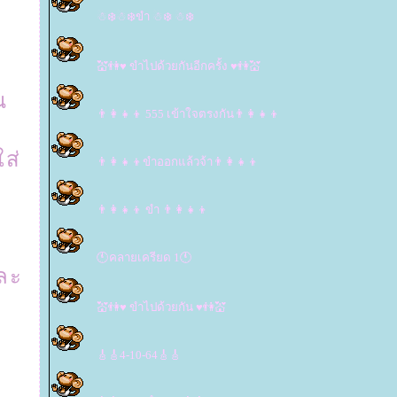
☃❄️☃❄️ขำ ☃❄️ ☃❄️
💒👫♥ ขำไปด้วยกันอีกครั้ง ♥👫💒
ณ
👨‍👩‍👧‍👦 555 เข้าใจตรงกัน👨‍👩‍👧‍👦
ใส่
👨‍👩‍👧‍👦ขำออกแล้วจ้า👨‍👩‍👧‍👦
👨‍👩‍👧‍👦 ขำ 👨‍👩‍👧‍👦
🕚คลายเครียด 1🕚
และ
💒👫♥ ขำไปด้วยกัน ♥👫💒
🎸🎸4-10-64🎸🎸