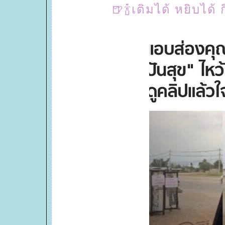
🍺🍾เติมได้ หยิบได้ ก