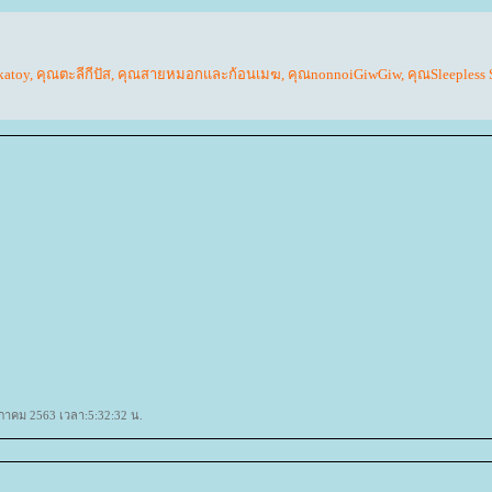
katoy
,
คุณตะลีกีปัส
,
คุณสายหมอกและก้อนเมฆ
,
คุณnonnoiGiwGiw
,
คุณSleepless 
ษภาคม 2563 เวลา:5:32:32 น.