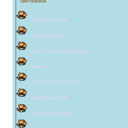
บทความทั้งหมด
📢 มันไม่ใช่ นะจ๊ะ๓ 📢
👘👚แจ้งเน็ตเสีย👘👚
ค้างค่าไฟ 3 เดือน ทำไมเขายังไม่ตัด
ทุ่งหรรษา
☃❄️ ☃❄️ขำ 26-6-2565☃❄️ ☃❄️
📢 มันไม่ใช่ นะจ๊ะ๒ 📢
ขำๆตามกระแสไม่ต้องโหน