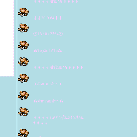
👨‍👩‍👧‍👦 ขำยาก 👨‍👩‍👧‍👦
🎸🎸20-9-64🎸🎸
🕚18 / 0 / 2564🕚
🛵โห,คิดได้ไง🛵
👨‍👩‍👧‍👦 ขำไม่ยาก 👨‍👩‍👧‍👦
✈️เลือกมาขำๆ ✈️
🛵ฝากรอยขำๆ 🛵
👨‍👩‍👧‍👦 แค่ขำๆในครัวเรือน
👨‍👩‍👧‍👦