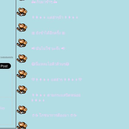
🛵เก็บมาขำๆ 🛵
👨‍👩‍👧‍👦 แค่ฮ่าๆจ้า 👨‍👩‍👧‍👦
🎀 ยังขำได้อีกครั้ง 🎀
📢 มันไม่ใช่ นะจ๊ะ 📢
comments
😷นี่แหละไอคิวล้วนๆ😷
💚👨‍👩‍👧‍👦 แค่ฮ่าๆ 👨‍👩‍👧‍👦💚
👨‍👩‍👧‍👦 ตามกระแสนิดหน่อ
👨‍👩‍👧‍👦
lay
🥤☕ โภชนาการต้องมา 🥤☕