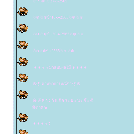
ขำๆวันสุข 27-5-2565
☃❄️ ☃❄️ขำ10-5-2565☃❄️ ☃❄️
☃❄️ ☃❄️ขำ 30-4-2565☃❄️ ☃❄️
☃❄️☃❄️ขำ 2565☃❄️ ☃❄️
👨‍👩‍👧‍👦มาแบบผลไม้ 👨‍👩‍👧‍👦
👗🕚 ตามหาอารมณ์ขำ 🕚👗
😁 ✌️ ห่ า ง กั น สั ก ร ะ ย ะ น ะ จ๊ ะ ✌️
😁ภาค ๒
👨‍👩‍👧‍👦ว