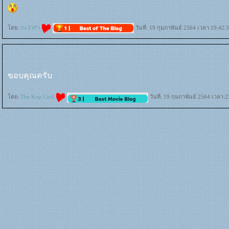
ดย:
กะว่าก๋า
วันที่: 19 กุมภาพันธ์ 2564 เวลา:19:42:
ขอบคุณครับ
ดย:
The Kop Civil
วันที่: 19 กุมภาพันธ์ 2564 เวลา: