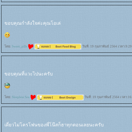
ขอบคุณกำลังใจค่ะคุณโอเล่
ดย:
Sweet_pills
วันที่: 19 กุมภาพันธ์ 2564 เวลา:9:29
ขอบคุณที่แวะไปนะครับ
ดย:
Sleepless Sea
วันที่: 19 กุมภาพันธ์ 2564 เวลา:16
เดี่ยวไม่โครโฟนของพี่โน๊สก็ฮาทุกตอนเลยนะครับ