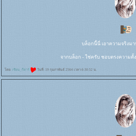
บล็อกนี้นี่ เอาความจริงม
จากบล็อก - ใช่ครับ ชอบตรงความตั
ดย:
เซียน_กีตาร์
วันที่: 19 กุมภาพันธ์ 2564 เวลา:6:30:52 น.