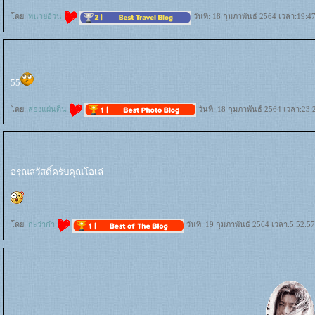
ดย:
ทนายอ้วน
วันที่: 18 กุมภาพันธ์ 2564 เวลา:19:4
55
ดย:
สองแผ่นดิน
วันที่: 18 กุมภาพันธ์ 2564 เวลา:23:
อรุณสวัสดิ์ครับคุณโอเล่
ดย:
กะว่าก๋า
วันที่: 19 กุมภาพันธ์ 2564 เวลา:5:52:57