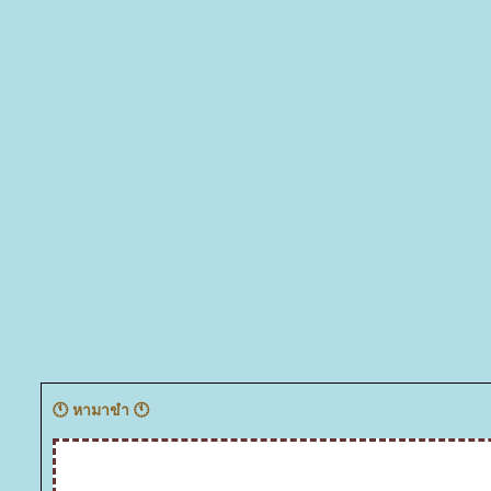
🕚 หามาขำ 🕚