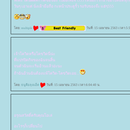
พี่เต๊ะ โดนผีผลัก กดซื้อของ ไปอื้อเลยจ้า555 เห็นอะไรก็น่าซื้อไปหมดทุกส
วันๆ เอาแต่ นั่งเฝ้ามือถือ กะหน้าประตูรั้ว รอรับของจ๊ะ แฮ่ๆ555
ดย:
multiple
วันที่: 15 เมษายน 2563 เวลา:5:
เจ้าโควิดหรือโคขวิดนี่น่ะ
ที่แปรปิดกิจของฉันจนสิ้น
จนตัวฉันจะเริ่มอ้วนแล้วอ่ะนะ
ถ้าฉันอ้วนฉันต้องแพ้โควิด-โคขวิดเอย....
ดย:
ธนูคือลุงแอ็ด
วันที่: 15 เมษายน 2563 เวลา:6:04:40 น.
อรุณสวัสดิ์ครับคุณโอเล่
อะไรๆก็เปลี่ยนไป