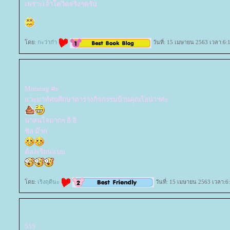
เพราะเจ้าโควิดจริงๆครับ
ดย:
กะว่าก๋า
วันที่: 15 เมษายน 2563 เวลา:6:
Morning ค่ะ
วะมาทัศนศีกษาตารางกิจกรรมบ้านคุณโอน่าฯค่ะ
น่าสนใจมากๆ อิ อิ
ชิล ม๊าก
ต้องเรียนแบบ
ดย:
เริงฤดีนะ
วันที่: 15 เมษายน 2563 เวลา:6
555