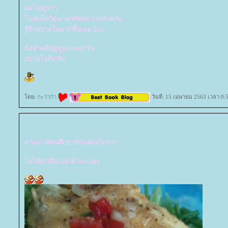
ผมไม่ดูข่าว
ไม่สนโควิดมาอาทิตย์กว่าแล้วครับ
รู้สึกสบายใจมากขึ้นเลย 555
นั่งทำคลิปยูทูปเล่นทุกวัน
สบายใจดีครับ
ดย:
กะว่าก๋า
วันที่: 15 เมษายน 2563 เวลา:9:
ตามมาทัศนศึกษาบ้านคุณโอน่าฯ
ไม่ได้มามือเปล่าด้วยนะคะ