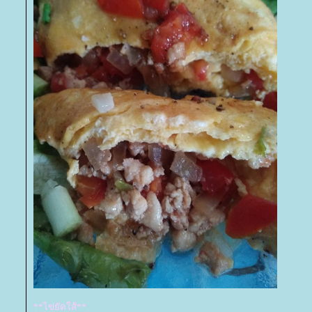
**ไข่ยัดใส้**