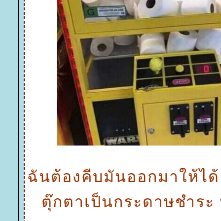
ฉันต้องคีบมันออกมาให้ได้ เ
ตุ๊กตาเป็นกระดาษชำระ ห