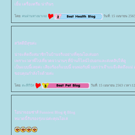
เยิ้ม เครื่องตรึม น่ากินๆ
ดย:
คนผ่านทางมาเจอ
วันที่: 15 เมษายน 256
สวัสดีมีสุขค่ะ
น่าจะคิดถึงสมาชิกในบ้านจริงอย่างที่คุณโอเล่บอก
เพราะเวลาพี่ไปเที่ยวตจว.นานๆ ที่บ้านก็ไลน์ไปบอกและส่งคลิปให้ดู
เป็นแบบนี้เลยค่ะ เสียงร้องก็แบบนี้ จนพ่อกับพี่ บอกว่าเจ๊าะแจ๊ะคิดถึงแ
ขอบคุณกำลังใจด้วยค่ะ
ดย:
ตะลีกีปัส
วันที่: 15 เมษายน 2563 เวลา:12
อน่าจอมซ่าส์ Funniest Blog ดู Blog
หมวดนี้รับรองรุ่งแน่ค่ะคุณโอเล่