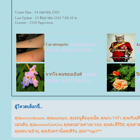
Create Date : 14 เมษายน 2563
Last Update : 23 มิถุนายน 2563 7:06:10 น.
Counter : 1516 Pageviews.
Cat mosquito
cyberlifenlearn
จ
(14 ก.ค. 2569 22:10:03 น.)
(1
จากใจ คนชอบเม้นท์
multiple
ป
(23 ม.ค. 2569 12:36:45 น.)
(6
ผู้โหวตบล็อกนี้...
คุณnewyorknurse
,
คุณmultiple
,
คุณธนูคือลุงแอ็ด
,
คุณกะว่าก๋า
,
คุณเริงฤด
ผ่นดิน
,
คุณnonnoiGiwGiw
,
คุณคนผ่านทางมาเจอ
,
คุณตะลีกีปัส
,
คุณสา
คุณทนายอ้วน
,
คุณจันทราน็อคเทิร์น
,
คุณ**mp5**