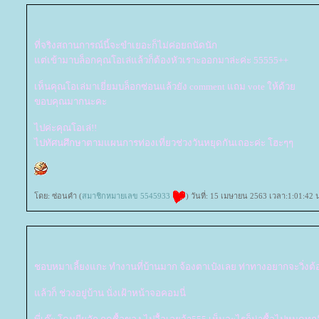
ที่จริงสถานการณ์นี้จะขำเยอะก็ไม่ค่อยถนัดนัก
ต่เข้ามาบล็อกคุณโอเล่แล้วก็ต้องหัวเราะออกมาล่ะค่ะ 55555++
เห็นคุณโอเล่มาเยี่ยมบล็อกซ่อนแล้วยัง comment แถม vote ให้ด้ว
ขอบคุณมากนะคะ
ไปค่ะคุณโอเล่!!
ไปทัศนศึกษาตามแผนการท่องเที่ยวช่วงวันหยุดกันเถอะค่ะ โฮะๆๆ
ดย: ซ่อนคำ (
สมาชิกหมายเลข 5545933
) วันที่: 15 เมษายน 2563 เวลา:1:01:42 
ชอบหมาเลี้ยงแกะ ทำงานที่บ้านมาก จ้องตาเป๋งเลย ท่าทางอยากจะวิ่งต
ล้วก็ ช่วงอยู่บ้าน นั่งเฝ้าหน้าจอคอมนี่