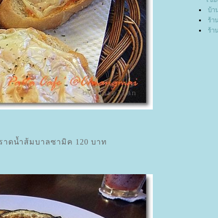
บ้า
ร้า
ร้า
 ราดน้ำส้มบาลซามิค 120 บาท