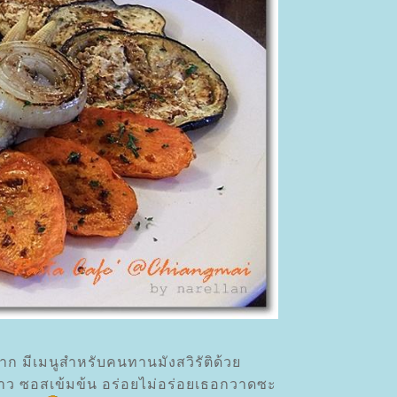
มาก มีเมนูสำหรับคนทานมังสวิรัติด้ว
ว ซอสเข้มข้น อร่อยไม่อร่อยเธอกวาดซะ