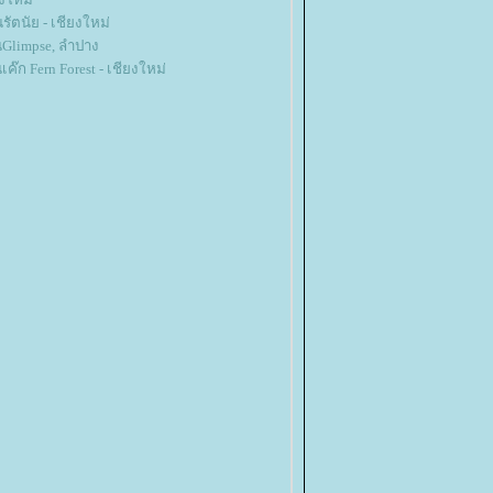
นรัตนัย - เชียงใหม่
นGlimpse, ลำปาง
นเค๊ก Fern Forest - เชียงใหม่