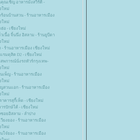
นคุณเชิญ อาหารมังสวิรัติ -
งใหม่
้อนบ้านสวน - ร้านอาหารเมือง
งใหม่
ฮ่อ - เชียงใหม่
ั่วเนื้อ จิ้นนึ่ง อิสลาม - ร้านยูบีดา
งใหม่
ง - ร้านอาหารเมือง เชียงใหม่
รมดุสิต D2 - เชียงใหม่
สพการณ์นั่งรถทัวร์กรุงเทพ-
งใหม่
อนเพ็ญ - ร้านอาหารเมือง
งใหม่
ิญสวนแอก - ร้านอาหารเมือง
งใหม่
ตาคารสุกี้เห็ด - เชียงใหม่
ารปักษ์ใต้ - เชียงใหม่
วซอยอิสลาม - ลำปาง
มเวียงยอง - ร้านอาหารเมือง
งใหม่
อนใจ๋ยอง - ร้านอาหารเมือง
งใหม่