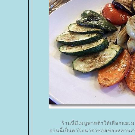
ร้านนี้มีเมนูพาสต้าให้เลือกแยะ
จานนี้เป็นคาโบนาราซอสของหลานสา