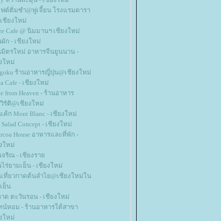
เฟต์ติ่มซำ@ฟูเจี้ยน โรงแรมดารา
 เชียงใหม่
e Cafe @ นิมมานฯ เชียงใหม่
ผัก - เชียงใหม่
นมิตรใหม่ อาหารจีนยูนนาน -
งใหม่
goku ร้านอาหารญี่ปุ่น@เชียงใหม่
ta Cafe - เชียงใหม่
te from Heaven - ร้านอาหาร
วิรัติ@เชียงใหม่
นเค้ก Mont Blanc - เชียงใหม่
 Salad Concept - เชียงใหม่
rcoa House อาหารและที่พัก -
งใหม่
จริณ - เชียงรา
นไร่ยามเย็น - เชียงใหม่
นเที่ยวกาดต้นลำไย@เชียงใหม่ใน
ย็น
าด ตะวันรอน - เชียงใหม่
ทน์หอม - ร้านอาหารใต้สาขา
งใหม่