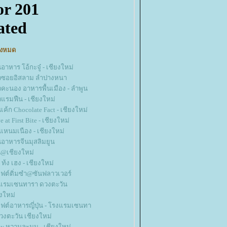
้งหมด
นอาหาร โอ้กะจู๋ - เชียงใหม่
วซอยอิสลาม ลำปางหนา
คะนอง อาหารพื้นเมือง - ลำพูน
วแรมฟืน - เชียงใหม่
นเค้ก Chocolate Fact - เชียงใหม่
e at First Bite - เชียงใหม่
ี แหนมเนือง - เชียงใหม่
นอาหารจีนมุสลิมยูน
@เชียงใหม่
ย ท้ง เฮง - เชียงใหม่
เฟต์ติ่มซำ@ซันฟลาวเวอร์
รมเซนทารา ดวงตะวัน
งใหม่
เฟต์อาหารญี่ปุ่น - โรงแรมเซนทา
วงตะวัน เชียงใหม่
y หวานละมุน - เชียงใหม่