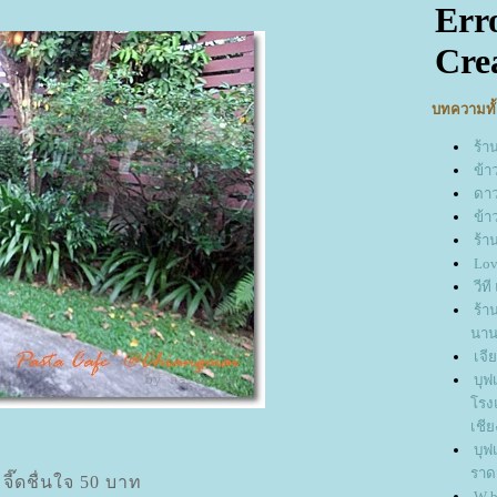
บทความทั
ร้า
ข้า
ดาว
ข้า
ร้า
Lov
วีท
ร้า
นาน
เจี
บุฟ
รงแ
เชีย
บุฟ
ราด
ี๊ดชื่นใจ 50 บาท
W b