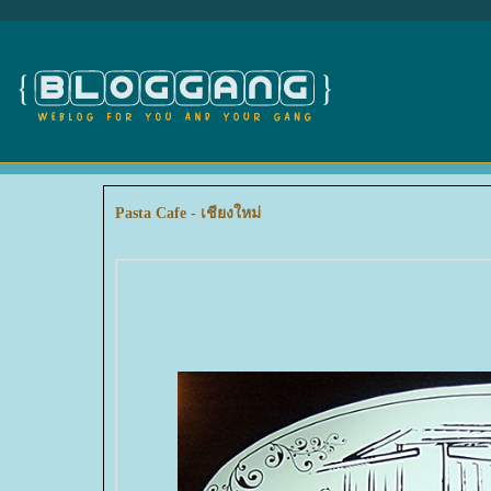
Pasta Cafe - เชียงใหม่