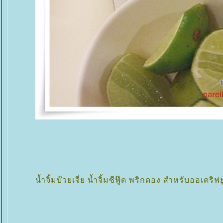
น้ำจิ้มบ๊วยเจี่ย น้ำจิ้มซีฟู๊ด พริกดอง สำหรับออเดริ