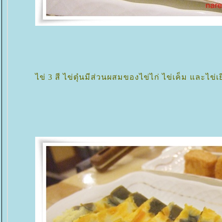
ไข่ 3 สี ไข่ตุ๋นมีส่วนผสมของไข่ไก่ ไข่เค็ม และไข่เย