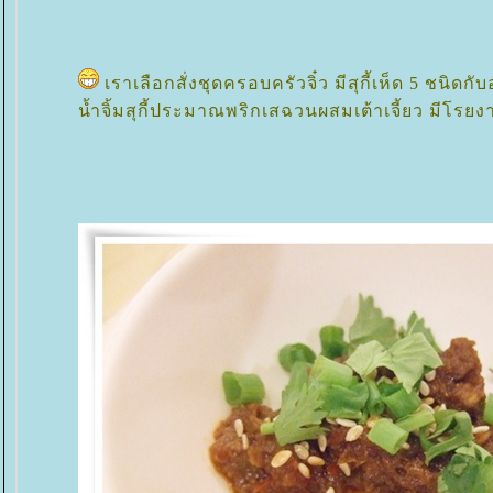
เราเลือกสั่งชุดครอบครัวจิ๋ว มีสุกี้เห็ด 5 ชนิดก
น้ำจิ้มสุกี้ประมาณพริกเสฉวนผสมเต้าเจี้ยว มีโร