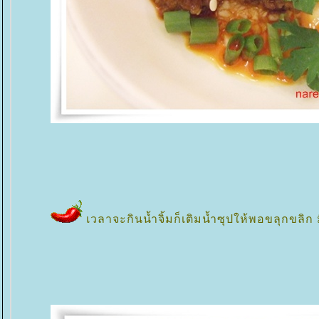
เวลาจะกินน้ำจิ้มก็เติมน้ำซุปให้พอขลุกขลิ