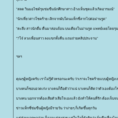
"สลด วินมอไซด์รุมข่มขืนนักศึกษาสาว อ้างเห็นชุดแล้วเกิดอารมณ์"
"นักเที่ยวสาวโชคร้าย เลิกจากผับโดนแท็กซี่ลากไปต่อม่านรูด"
"ตะลึง สาวนักดื่ม ตื่นมาล่อนจ้อน บนเตียงในม่านรูด แพทย์เผยโดยร
"7โจ๋ ลวงเพื่อนสาว ลงแขกทั้งคืน แถมถ่ายคลิปประจาน"
ฯลฯ
คุณๆผู้หญิงครับ เราไม่รู้ตัวหรอกนะครับ ว่าเราจะโชคร้ายแบบผู้หญิง
บางคนก็ชอบอวดเก่ง บางคนก็ถือตัวว่าแน่ บางคนก็คิดว่าตัวเองต้องโ
บางคน นอกจากต้องเสียตัวเสียใจเองแล้ว ยังทำให้คนที่รัก ต้องเจ็บ
ข่าวแท็กซี่ข่มขืนผู้หญิงมีรายวัน ว่าง่ายๆ ก็เกิดขึ้นทุกวัน
ต่ส่วนมากพออ่าน ก็อาจแค่สงสาร แต่ในใจก็ยังคิดว่า นั่นคือเรื่องไก