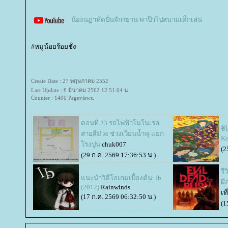
น้องนฏาหัดปั่นจักรยาน พาป๊าไปสนามเด็กเล่น
#หมูน้อยร้อยชั่ง
Create Date : 27 พฤษภาคม 2552
Last Update : 8 มีนาคม 2562 12:51:04 น.
Counter : 1400 Pageviews.
ตอนที่ 23 รถไฟฟ้าโมโนเรล
初恋
สายสีม่วง ช่วงเวียนน้ำพุ-แยก
K
รงปูน
chuk007
(2
(29 ก.ค. 2569 17:36:53 น.)
รี
นะนำวิดีโอเกมเบื้องต้น: Ib
ผ
(2012)
Rainwinds
เท
(17 ก.ค. 2569 06:32:50 น.)
(1