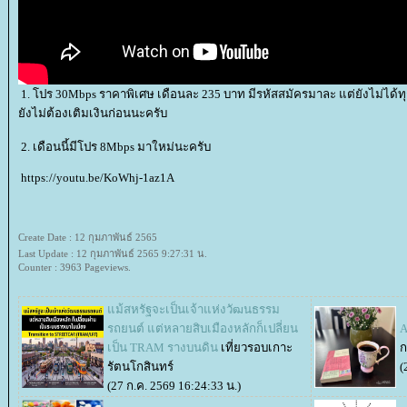
1. โปร 30Mbps ราคาพิเศษ เดือนละ 235 บาท มีรหัสสมัครมาละ แต่ยังไม่ได้
ังไม่ต้องเติมเงินก่อนนะครับ
2. เดือนนี้มีโปร 8Mbps มาใหม่นะครับ
https://youtu.be/KoWhj-1az1A
Create Date : 12 กุมภาพันธ์ 2565
Last Update : 12 กุมภาพันธ์ 2565 9:27:31 น.
Counter : 3963 Pageviews.
ม้สหรัฐจะเป็นเจ้าแห่งวัฒนธรรม
รถยนต์ แต่หลายสิบเมืองหลักก็เปลี่ยน
A
เป็น TRAM รางบนดิน
เที่ยวรอบเกาะ
รัตนโกสินทร์
(
(27 ก.ค. 2569 16:24:33 น.)