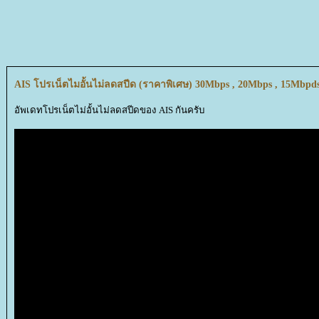
AIS โปรเน็ตไมอั้นไม่ลดสปีด (ราคาพิเศษ) 30Mbps , 20Mbps , 15Mbpds
อัพเดทโปรเน็ตไม่อั้นไม่ลดสปีดของ AIS กันครับ