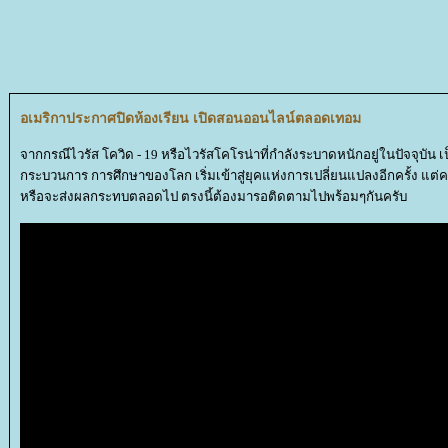
อเมริกาประกาศปิดห้องเรียน เปิดสอนออนไลน์ตลอดเทอม
จากกรณีไวรัส โควิด - 19 หรือไวรัสโคโรน่าที่กำลังระบาดหนักอยู่ในปัจจุบัน เป็
กระบวนการ การศึกษาของโลก เริ่มเข้าสู่ยุคแห่งการเปลี่ยนแปลงอีกครั้ง แต่ครั้ง
หรือจะส่งผลกระทบตลอดไป ตรงนี้ต้องมารอติดตามไปพร้อมๆกันครับ