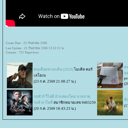
Create Date : 22 กันยายน 2566
Last Update : 22 กันยายน 2566 13:52:11 น.
Counter : 721 Pageviews.
ต
คนเดือดทวงแค้น (2026)
ไมเคิล คอร์
อด
เลโอเน
pe
(23 ก.ค. 2569 21:08:27 น.)
(2
รถทัวร์ วีไอผี นำแสดงโดย นายจาตุ
สั
รงค์ พาโพธิ์
สมาชิกหมายเลข 9403259
(1
(20 ก.ค. 2569 18:43:23 น.)