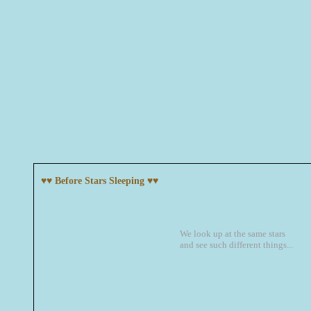
♥♥ Before Stars Sleeping ♥♥
We look up at the same stars
and see such different things...