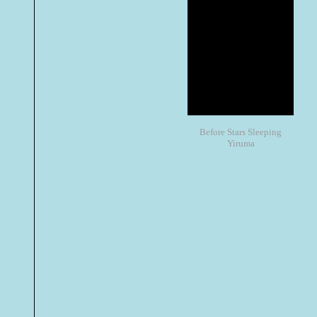
Before Stars Sleeping
Yiruma