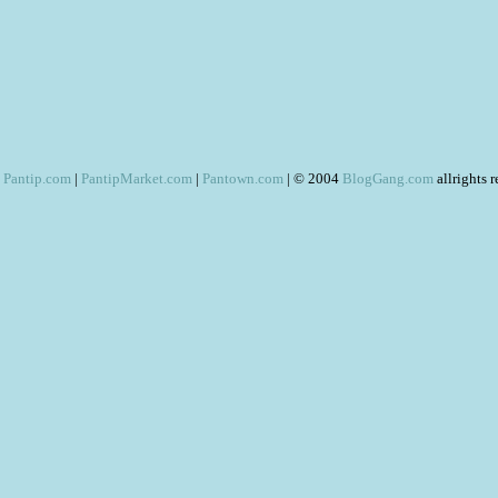
Pantip.com
|
PantipMarket.com
|
Pantown.com
| © 2004
BlogGang.com
allrights 