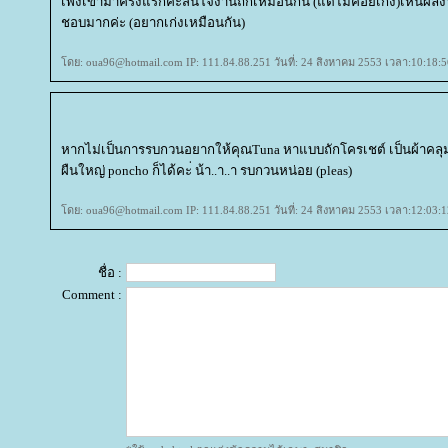
เพิ่งเข้ามาครั้งแรกคะ่สนใจงานถักเหมือนกัน (แต่ไม่ค่อยเก่ง)เห็นผ
ชอบมากค่ะ (อยากเก่งเหมือนกัน)
ดย: oua96@hotmail.com IP: 111.84.88.251 วันที่: 24 สิงหาคม 2553 เวลา:10:18:5
หากไม่เป็นการรบกวนอยากให้คุณTuna หาแบบถักโครเชต์ เป็นผ้าคลุม
ผืนใหญ่ poncho ก็ได้คะ่ น้า..า..า รบกวนหน่อย (pleas)
ดย: oua96@hotmail.com IP: 111.84.88.251 วันที่: 24 สิงหาคม 2553 เวลา:12:03:1
ชื่อ :
Comment :