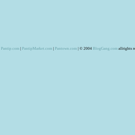
Pantip.com
|
PantipMarket.com
|
Pantown.com
| © 2004
BlogGang.com
allrights 