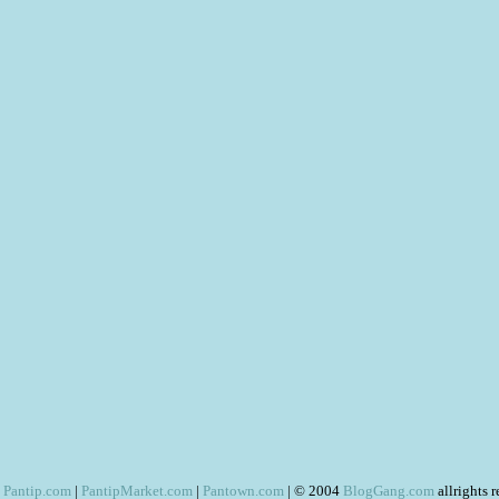
Pantip.com
|
PantipMarket.com
|
Pantown.com
| © 2004
BlogGang.com
allrights 