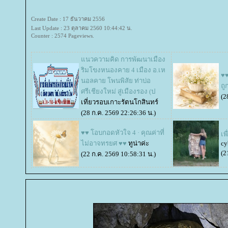
Create Date : 17 ธันวาคม 2556
Last Update : 23 ตุลาคม 2560 10:44:42 น.
Counter : 2574 Pageviews.
นวความคิด การพัฒนาเมือง
ริมโขงหนองคาย 4 เมือง อ.เห
♥♥
นอลคาย โพนพิสัย ท่าบ่อ
ถู
ศรีเชียงใหม่ สู่เมืองรอง (ป
(2
เที่ยวรอบเกาะรัตนโกสินทร์
(28 ก.ค. 2569 22:26:36 น.)
♥♥ โอบกอดหัวใจ 4 · คุณค่าที่
เพ
ไม่อาจทรยศ ♥♥
ทูน่าค่ะ
cy
(2
(22 ก.ค. 2569 10:58:31 น.)