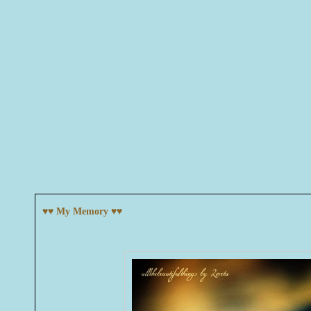
♥♥ My Memory ♥♥