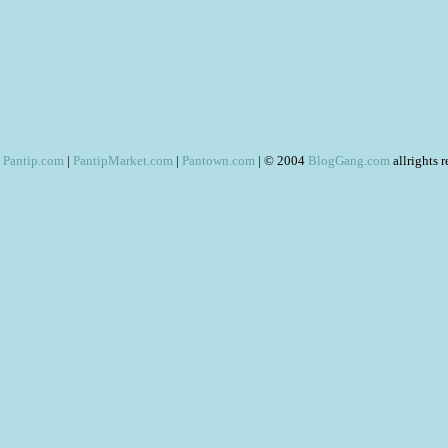
Pantip.com
|
PantipMarket.com
|
Pantown.com
| © 2004
BlogGang.com
allrights 