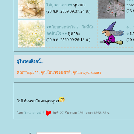
ไม่ถูกละเลย ♥♥
ทูน่าค่ะ
peac
(23 
(28 ก.ค. 2569 09:37:24 น.)
♥♥ โอบกอดหัวใจ 2 · วันที่ฉัน
๏ ..
ตัดสินใจ ♥♥
ทูน่าค่ะ
๏
นก
(20 ก.ค. 2569 09:26:18 น.)
(20 
ผู้โหวตบล็อกนี้...
คุณ**mp5**
,
คุณโอน่าจอมซ่าส์
,
คุณnewyorknurse
ไปไห้วพระกันคะคุณทูน่า
ดย:
อน่าจอมซ่าส์
วันที่: 27 ธันวาคม 2561 เวลา:15:58:35 น.