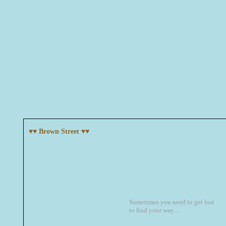
♥♥ Brown Street ♥♥
Sometimes you need to get lost
to find your way...