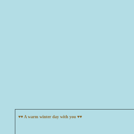
♥♥ A warm winter day with you ♥♥