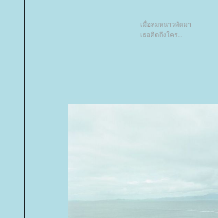
เมื่อลมหนาวพัดมา
เธอคิดถึงใคร...