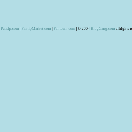
Pantip.com
|
PantipMarket.com
|
Pantown.com
| © 2004
BlogGang.com
allrights 