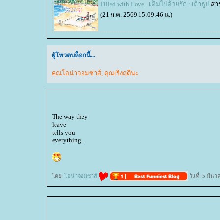
Filled with Love...เต็มไปด้วยรัก : เถ้าธูป
สาร
(21 ก.ค. 2569 15:09:46 น.)
ผู้โหวตบล็อกนี้...
คุณโอน่าจอมซ่าส์
,
คุณเริงฤดีนะ
The way they
leave
tells you
everything...
ดย:
อน่าจอมซ่าส์
วันที่: 5 มีน