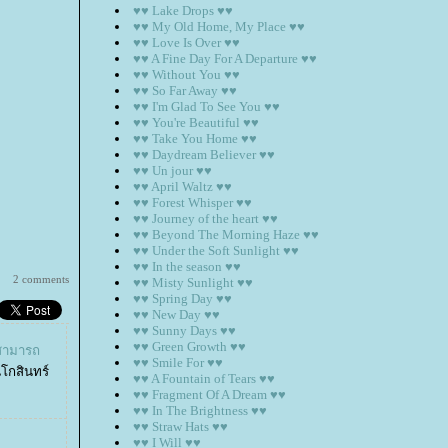
♥♥ Lake Drops ♥♥
♥♥ My Old Home, My Place ♥♥
♥♥ Love Is Over ♥♥
♥♥ A Fine Day For A Departure ♥♥
♥♥ Without You ♥♥
♥♥ So Far Away ♥♥
♥♥ I'm Glad To See You ♥♥
♥♥ You're Beautiful ♥♥
♥♥ Take You Home ♥♥
♥♥ Daydream Believer ♥♥
♥♥ Un jour ♥♥
♥♥ April Waltz ♥♥
♥♥ Forest Whisper ♥♥
♥♥ Journey of the heart ♥♥
♥♥ Beyond The Morning Haze ♥♥
♥♥ Under the Soft Sunlight ♥♥
♥♥ In the season ♥♥
2 comments
♥♥ Misty Sunlight ♥♥
♥♥ Spring Day ♥♥
♥♥ New Day ♥♥
♥♥ Sunny Days ♥♥
♥♥ Green Growth ♥♥
็สามารถ
♥♥ Smile For ♥♥
นโกสินทร์
♥♥ A Fountain of Tears ♥♥
♥♥ Fragment Of A Dream ♥♥
♥♥ In The Brightness ♥♥
♥♥ Straw Hats ♥♥
♥♥ I Will ♥♥