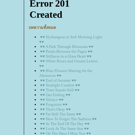
บทความทั้งหมด
♥♥ Hydrangeas in Soft Morning Light
♥♥
♥♥ A Path Through Blossoms ♥♥
♥♥ Petals Between the Pages ♥♥
♥♥ Stillness in a Glass Heart ♥♥
♥♥ White Roses and Unsent Letters
♥♥
♥♥ Blue Flowers Waiting for the
Afternoon ♥♥
♥♥ End of Autumn ♥♥
♥♥ Starlight Comfort ♥♥
♥♥ Time Stands Still ♥♥
♥♥ Our Ending ♥♥
♥♥ Silence ♥♥
♥♥ Forgotten ♥♥
♥♥ That's Okay ♥♥
♥♥ I'm Still The Same ♥♥
♥♥ How To Forget The Sadness ♥♥
♥♥ At The End Of The Day ♥♥
♥♥ Look At The Same Star ♥♥
♥♥ On The Days I Miss You ♥♥