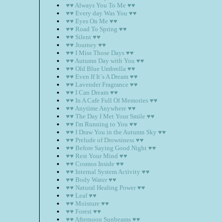
♥♥ Always You To Me ♥♥
♥♥ Every day Was You ♥♥
♥♥ Eyes On Me ♥♥
♥♥ Road To Spring ♥♥
♥♥ Silent ♥♥
♥♥ Journey ♥♥
♥♥ I Miss Those Days ♥♥
♥♥ Autumn Day with You ♥♥
♥♥ Old Blue Umbrella ♥♥
♥♥ Even If It`s A Dream ♥♥
♥♥ Lavender Fragrance ♥♥
♥♥ I Can Dream ♥♥
♥♥ In A Cafe Full Of Memories ♥♥
♥♥ Anytime Anywhere ♥♥
♥♥ The Day I Met Your Smile ♥♥
♥♥ I'm Running to You ♥♥
♥♥ I Draw You in the Autumn Sky ♥♥
♥♥ Prelude of Drowsiness ♥♥
♥♥ Before Saying Good Night ♥♥
♥♥ Rest Your Mind ♥♥
♥♥ Cosmos Inside ♥♥
♥♥ Internal System Activity ♥♥
♥♥ Body Water ♥♥
♥♥ Natural Healing Power ♥♥
♥♥ Leaf ♥♥
♥♥ Moisture ♥♥
♥♥ Forest ♥♥
♥♥ Afternoon Sunbeams ♥♥