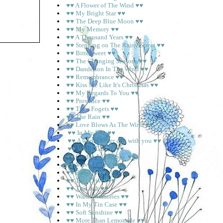
♥♥ A Flower of The Wind ♥♥
♥♥ My Bright Star ♥♥
♥♥ The Deep Blue Moon ♥♥
♥♥ My Memory ♥♥
♥♥ A Thousand Years ♥♥
♥♥ Stepping on The Rainy Street ♥♥
♥♥ Bittersweet ♥♥
♥♥ The Changing Seasons ♥♥
♥♥ Dandelion In The Wind ♥♥
♥♥ Remembrance ♥♥
♥♥ Kiss Me Like It's Christmas ♥♥
♥♥ My Regards To You ♥♥
♥♥ Provence ♥♥
♥♥ Time Fogets ♥♥
♥♥ The Rain ♥♥
♥♥ Love Blows As The Wind ♥♥
♥♥ In My Life ♥♥
♥♥ A warm winter day with you ♥♥
♥♥ White Candle ♥♥
♥♥ Garden In The Sky ♥♥
♥♥ Velvet Green ♥♥
♥♥ Bicycle ♥♥
♥♥ Taxi Driver ♥♥
♥♥ This Is It ♥♥
♥♥ Warm Memories ♥♥
♥♥ In My Tin Case ♥♥
♥♥ Soft Sunshine ♥♥
♥♥ More Than Lemonade ♥♥