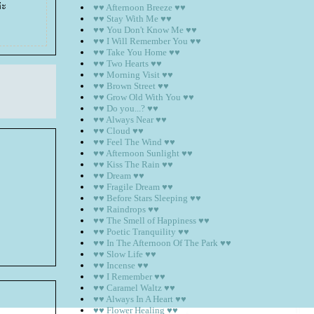
่ะ
♥♥ Afternoon Breeze ♥♥
♥♥ Stay With Me ♥♥
♥♥ You Don't Know Me ♥♥
♥♥ I Will Remember You ♥♥
♥♥ Take You Home ♥♥
♥♥ Two Hearts ♥♥
♥♥ Morning Visit ♥♥
♥♥ Brown Street ♥♥
♥♥ Grow Old With You ♥♥
♥♥ Do you...? ♥♥
♥♥ Always Near ♥♥
♥♥ Cloud ♥♥
♥♥ Feel The Wind ♥♥
♥♥ Afternoon Sunlight ♥♥
♥♥ Kiss The Rain ♥♥
♥♥ Dream ♥♥
♥♥ Fragile Dream ♥♥
♥♥ Before Stars Sleeping ♥♥
♥♥ Raindrops ♥♥
♥♥ The Smell of Happiness ♥♥
♥♥ Poetic Tranquility ♥♥
♥♥ In The Afternoon Of The Park ♥♥
♥♥ Slow Life ♥♥
♥♥ Incense ♥♥
♥♥ I Remember ♥♥
♥♥ Caramel Waltz ♥♥
♥♥ Always In A Heart ♥♥
♥♥ Flower Healing ♥♥