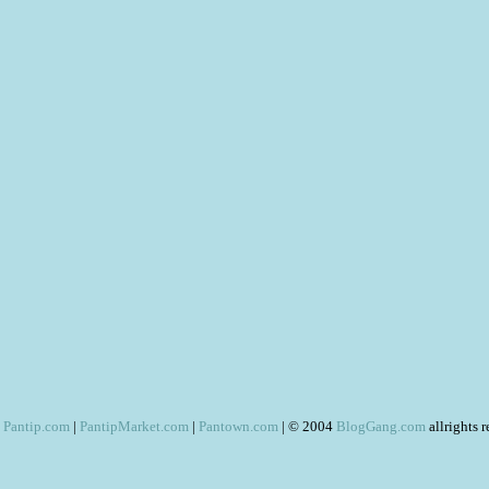
Pantip.com
|
PantipMarket.com
|
Pantown.com
| © 2004
BlogGang.com
allrights 