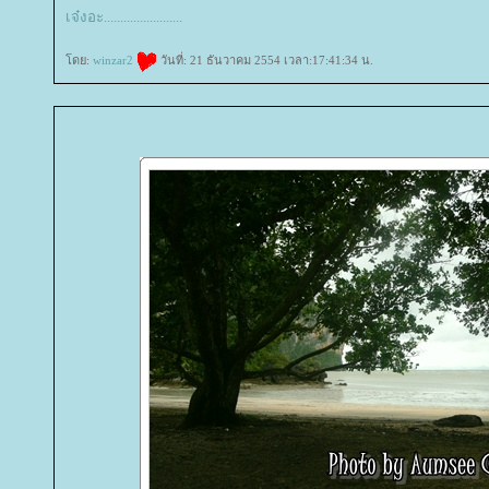
เจ๋งอะ
.
.
.
.
.
.
.
.
.
.
.
.
.
.
.
.
.
.
.
.
.
.
.
.
ดย:
winzar2
วันที่: 21 ธันวาคม 2554 เวลา:17:41:34 น.